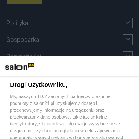
Polityka
Gospodarka
Rozmaitości
Technologie
Drogi Użytkowniku,
Sport
My, naszych 1162 zaufanych partnerów oraz inne
podmioty z salon24.pl uzyskujemy dostęp i
Społeczeństwo
przechowujemy informacje na urządzeniu oraz
przetwarzamy dane osobowe, takie jak unikalne
Kultura
identyfikatory, standardowe informacje wysyłane przez
urządzenie czy dane przeglądania w celu zapewniania
spersonalizowanych reklam, wybór spersonalizowanych