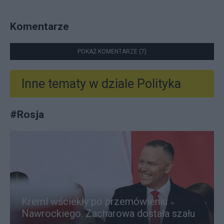
Komentarze
POKAŻ KOMENTARZE (7)
Inne tematy w dziale
Polityka
#
Rosja
Kreml wściekły po przemówieniu
Nawrockiego. Zacharowa dostała szału