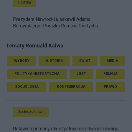
Polityka
Prezydent Nawrocki ułaskawił Adama
Borowskiego! Porażka Romana Giertycha
Tematy Romuald Kałwa
WYBORY
HISTORIA
ŚWIAT
MEDIA
POLITYKA HISTORYCZNA
LGBT
RELIGIA
SOCJOLOGIA
KONFEDERACJA
PRAWO
Społeczeństwo
Ustawa o pomocy dla artystów ma odwrócić uwagę