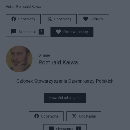
Autor: Romuald Kałwa
Udostępnij
Udostępnij
Lubię to!
Skomentuj
7
Obserwuj notkę
O mnie
Romuald Kałwa
Członek Stowarzyszenia Dziennikarzy Polskich
Nowości od blogera
Udostępnij
Udostępnij
Skomentuj
7