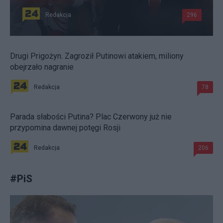
Redakcja
296
Drugi Prigożyn. Zagroził Putinowi atakiem, miliony
obejrzało nagranie
Redakcja
78
Parada słabości Putina? Plac Czerwony już nie
przypomina dawnej potęgi Rosji
Redakcja
206
#
PiS