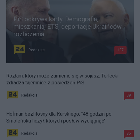
PiS odkrywa karty. Demografia,
mieszkania, ETS, deportacje Ukraińców i
rozliczenia
Redakcja
197
Rozłam, który może zamienić się w sojusz. Terlecki
zdradza tajemnice z posiedzeń PiS
Redakcja
89
Hofman bezlitosny dla Kurskiego. "48 godzin po
Smoleńsku liczył, których posłów wyciągnąć"
Redakcja
85