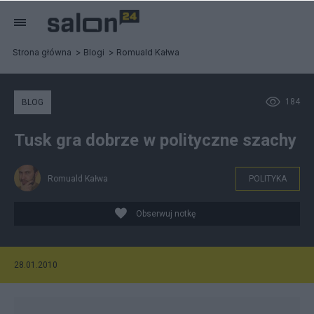
Strona główna
Blogi
Romuald Kałwa
184
BLOG
Tusk gra dobrze w polityczne szachy
Romuald Kałwa
POLITYKA
Obserwuj notkę
28.01.2010