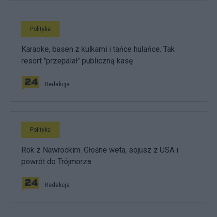
Polityka
Karaoke, basen z kulkami i tańce hulańce. Tak
resort "przepalał" publiczną kasę
Redakcja
Polityka
Rok z Nawrockim. Głośne weta, sojusz z USA i
powrót do Trójmorza
Redakcja