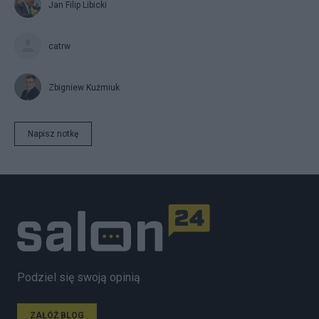
Jan Filip Libicki
catrw
Zbigniew Kuźmiuk
Napisz notkę
Podziel się swoją opinią
ZAŁÓŻ BLOG