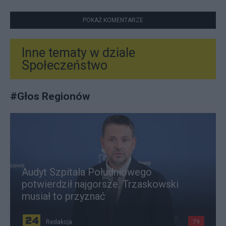
POKAŻ KOMENTARZE
Inne tematy w dziale
Społeczeństwo
#
Głos Regionów
Audyt Szpitala Południowego
potwierdził najgorsze. Trzaskowski
musiał to przyznać
Redakcja
79