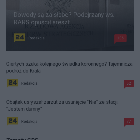
Dowody są za słabe? Podejrzany ws.
RARS opuścił areszt
Redakcja
106
Giertych szuka kolejnego świadka koronnego? Tajemnicza
podróż do Krala
Redakcja
52
Obajtek usłyszał zarzut za usunięcie "Nie" ze stacji.
"Jestem dumny"
Redakcja
77