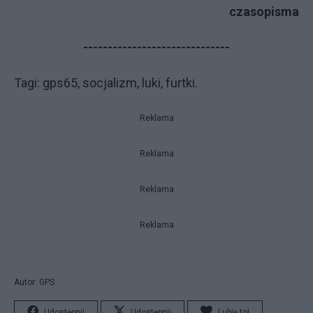
czasopisma
------------------------------
Ta­gi: gps65, socjalizm, luki, furtki.
Reklama
Reklama
Reklama
Reklama
Autor: GPS
Udostępnij
Udostępnij
Lubię to!