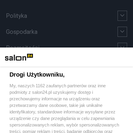
Polityka
Gospodarka
Rozmaitości
Technologie
Drogi Użytkowniku,
Sport
My, naszych 1162 zaufanych partnerów oraz inne
podmioty z salon24.pl uzyskujemy dostęp i
Społeczeństwo
przechowujemy informacje na urządzeniu oraz
przetwarzamy dane osobowe, takie jak unikalne
Kultura
identyfikatory, standardowe informacje wysyłane przez
urządzenie czy dane przeglądania w celu zapewniania
spersonalizowanych reklam, wybór spersonalizowanych
treści, pomiar reklam i treści, badanie odbiorców oraz