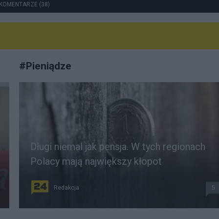
KOMENTARZE (38)
#
Pieniądze
Długi niemal jak pensja. W tych regionach
Polacy mają największy kłopot
Redakcja
5