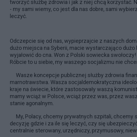
tworzyć służbę zdrowia i jak z niej chcą korzystać.
- my sami wiemy, co jest dla nas dobre, sami wybierz
leczyć.
Odczepcie się od nas, wypieprzajcie z naszych domó
dużo miejsca na Syberii, macie wystarczająco dużo l
wyjałowić do cna. Won z Polski sowiecka swołoczy
Róbcie to u siebie, my waszego socjalizmu nie chc
Wasze koncepcje publicznej służby zdrowia finan
marnotrawstwa. Wasza socjaldemokratyczna ideolog
kraje na świecie, które zastosowały waszą komunist
mamy wciąż w Polsce, wciąż przez was, przez waszą
stanie agonalnym.
My, Polacy, chcemy prywatnych szpitali, chcem
decyzję gdzie i za ile się leczyć, czy się ubezpiecz
centralnie sterowany, urzędniczy, przymusowy, niew