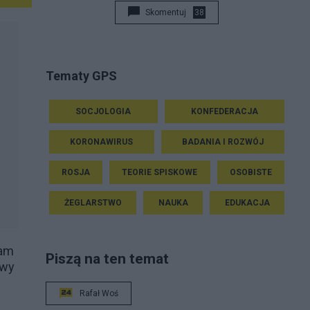
Skomentuj
38
Tematy GPS
SOCJOLOGIA
KONFEDERACJA
KORONAWIRUS
BADANIA I ROZWÓJ
ROSJA
TEORIE SPISKOWE
OSOBISTE
ŻEGLARSTWO
NAUKA
EDUKACJA
wam
Piszą na ten temat
owy
Rafał Woś