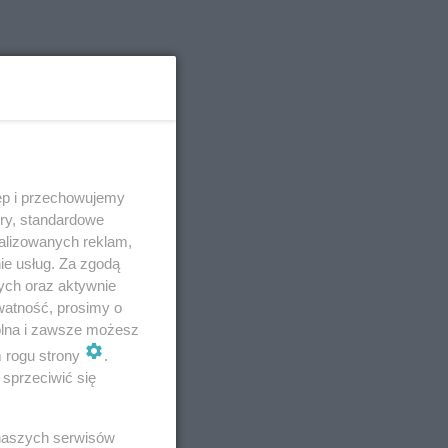
ski
yna?
ęp i przechowujemy
ory, standardowe
alizowanych reklam,
ie usług. Za zgodą
ych oraz aktywnie
watność, prosimy o
wolna i zawsze możesz
m rogu strony
.
sprzeciwić się
 naszych serwisów