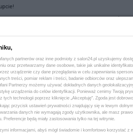
upcie!
Grzegorz GPS Świder
następna notka ->
Zabilibyście mi s
niku,
fanych partnerów oraz inne podmioty z salon24.pl uzyskujemy dost
niu oraz przetwarzamy dane osobowe, takie jak unikalne identyfikat
przez urządzenie czy dane przeglądania w celu zapewniania sperson
ych treści, pomiar reklam i treści, badanie odbiorców oraz ulepszan
fani Partnerzy możemy używać dokładnych danych geolokalizacyjn
tykę urządzenia do celów identyfikacji. Ponieważ cenimy Twoją pry
z tych technologii poprzez kliknięcie „Akceptuję”. Zgoda jest dobro
komentuj
38
Obserwuj notkę
ikając przycisk ustawień prywatności znajdujący się w lewym dolny
etwarzania danych nie wymagają zgody użytkownika, ale masz prawo 
. Preferencje będą miały zastosowania tylko na tej witrynie.
Gospodarka
szymi informacjami, abyś mógł świadomie i komfortowo korzystać z