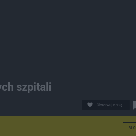
ch szpitali
Obserwuj notkę
BLO