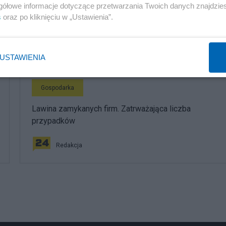
Długi niemal jak pensja. W tych regionach Polacy mają
gółowe informacje dotyczące przetwarzania Twoich danych znajdzi
największy kłopot
s
oraz po kliknięciu w „Ustawienia”.
Redakcja
USTAWIENIA
Gospodarka
Lawina zamykanych firm. Zatrważająca liczba
przypadków
Redakcja