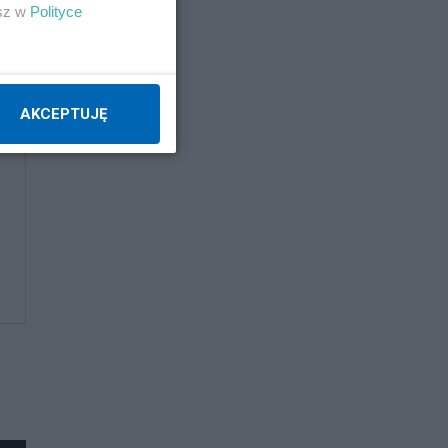
esz w
Polityce
AKCEPTUJĘ