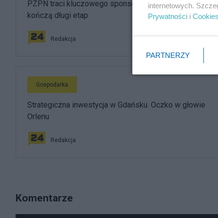
PZPN traci kluczowego sponsora. Brzoska i InPost
internetowych. Szcze
kończą długi etap
Prywatności
i
Cookie
Redakcja
PARTNERZY
Gospodarka
Strategiczna inwestycja w Gdańsku. Oczko w głowie
Orlenu
Redakcja
Komentarze