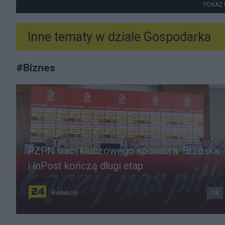
POKAŻ 
Inne tematy w dziale
Gospodarka
#
Biznes
PZPN traci kluczowego sponsora. Brzoska
i InPost kończą długi etap
Redakcja
18