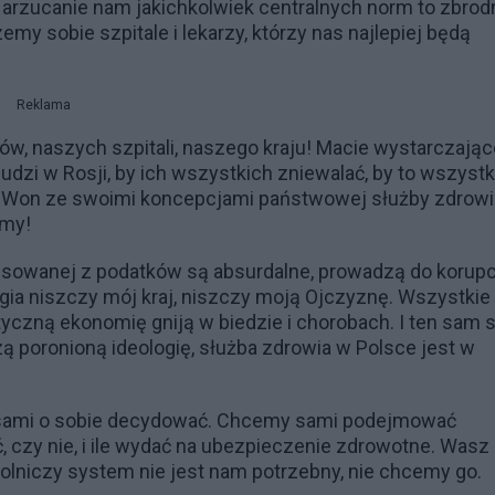
 Narzucanie nam jakichkolwiek centralnych norm to zbrod
emy sobie szpitale i lekarzy, którzy nas najlepiej będą
Reklama
w, naszych szpitali, naszego kraju! Macie wystarczając
udzi w Rosji, by ich wszystkich zniewalać, by to wszyst
! Won ze swoimi koncepcjami państwowej służby zdrowi
emy!
sowanej z podatków są absurdalne, prowadzą do korupcj
ia niszczy mój kraj, niszczy moją Ojczyznę. Wszystkie
yczną ekonomię gniją w biedzie i chorobach. I ten sam 
 poronioną ideologię, służba zdrowia w Polsce jest w
y sami o sobie decydować. Chcemy sami podejmować
yć, czy nie, i ile wydać na ubezpieczenie zdrowotne. Wasz
olniczy system nie jest nam potrzebny, nie chcemy go.