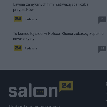
Lawina zamykanych firm. Zatrważająca liczba
przypadków
Redakcja
31
To koniec tej sieci w Polsce. Klienci zobaczą zupełnie
nowe szyldy
Redakcja
14
Podziel się swoją opinią