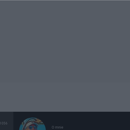
1056
O mnie