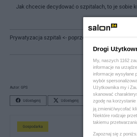
Jak chcecie decydować o szpitalach, to je sobie k
Prywatyzacja szpitali
<- poprzednia notka
Drogi Użytkow
My, naszych 1162 zau
informacje na urządze
informacje wysyłane 
wybór spersonalizowan
Użytkownika my i Zau
Autor: GPS
skanować charakterys
zgodę na korzystanie 
Udostępnij
Udostępnij
Lubię to!
S
ją zmienić/wycofać kl
Niektóre rodzaje prz
takiemu przetwarzaniu
Gospodarka
Zapoznaj się z poniż