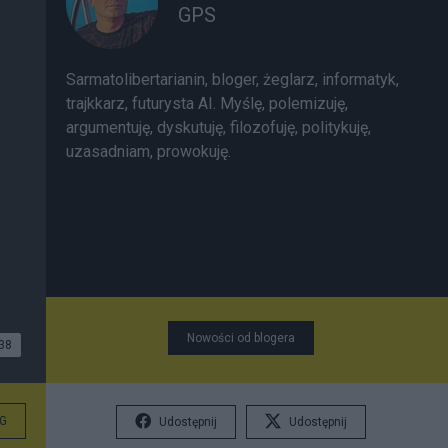
GPS
Sarmatolibertarianin, bloger, żeglarz, informatyk,
trajkkarz, futurysta AI. Myślę, polemizuję,
argumentuję, dyskutuję, filozofuję, politykuję,
uzasadniam, prowokuję.
Nowości od blogera
38
G
Udostępnij
Udostępnij