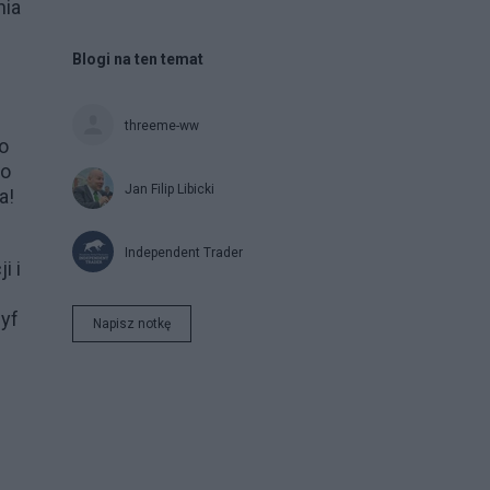
nia
Blogi na ten temat
threeme-ww
o
ko
Jan Filip Libicki
a!
Independent Trader
i i
syf
Napisz notkę