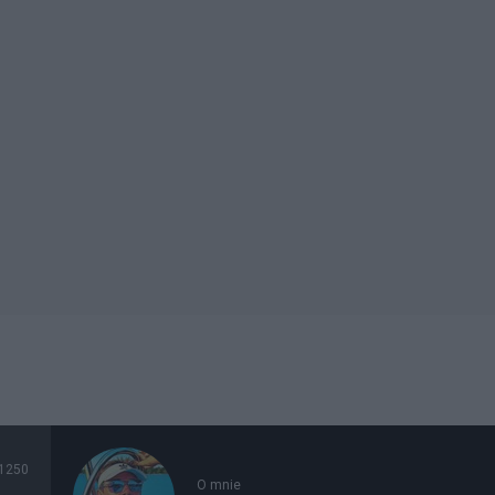
1250
O mnie