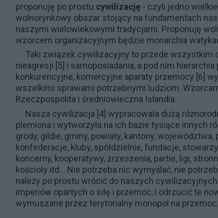
proponuję po prostu
cywilizację
- czyli jedno wielki
wolnorynkowy obszar stojący na fundamentach na
naszymi wielowiekowymi tradycjami. Proponuję wolno
wzorcem organizacyjnym będzie monarchia watykańska
Taki związek cywilizacyjny to przede wszystkim o
nieagresji
[5] i samoposiadania, a pod nim hierarchi
konkurencyjne, komercyjne aparaty przemocy
[6] wy
wszelkimi sprawami potrzebnymi ludziom. Wzorcami,
Rzeczpospolita i średniowieczna Islandia.
Nasza cywilizacja
[4] wypracowała dużą różnorodn
plemiona i wytworzyła na ich bazie tysiące innych ró
grody, gildie, gminy, powiaty, kantony, województwa, p
konfederacje, kluby, spółdzielnie, fundacje, stowarzy
koncerny, kooperatywy, zrzeszenia, partie, ligi, stronnic
kościoły itd... Nie potrzeba nic wymyślać, nie pot
należy po prostu wrócić do naszych cywilizacyjnych t
imperiów opartych o siłę i przemoc, i odrzucić te
wymuszane przez terytorialny monopol na przemoc