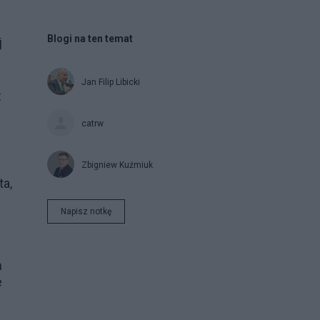
Blogi na ten temat
j
Jan Filip Libicki
z
catrw
Zbigniew Kuźmiuk
ta,
Napisz notkę
h
e