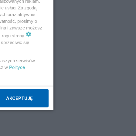
alizowanych reklam,
ie usług. Za zgodą
ych oraz aktywnie
watność, prosimy o
wolna i zawsze możesz
m rogu strony
.
wo
sprzeciwić się
ące
 naszych serwisów
się
esz w
Polityce
nie
ski
AKCEPTUJĘ