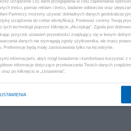
przez urządzenie czy dane przeglądania w celu zapewniania sperson
ych treści, pomiar reklam i treści, badanie odbiorców oraz ulepszan
fani Partnerzy możemy używać dokładnych danych geolokalizacyjn
to się dzieje w rozproszonej terytorialnie monarchii
tykę urządzenia do celów identyfikacji. Ponieważ cenimy Twoją pry
ie przemocy, tak jak się to dzieje w państwach. Przemoc
z tych technologii poprzez kliknięcie „Akceptuję”. Zgoda jest dobro
ocą innych. Wszelkie ludzkie wspólnoty powinny być
ikając przycisk ustawień prywatności znajdujący się w lewym dolny
– wyjątkiem są tylko państwa. To są wyjątki, ale wyjątko
etwarzania danych nie wymagają zgody użytkownika, ale masz prawo 
o państwa opartego o przemoc nie oznacza likwidacji
. Preferencje będą miały zastosowania tylko na tej witrynie.
ie jest likwidacją wspólnot ludzkich.
o antyutopia. To nie działa i nie może działać.
Dwa tysi
szymi informacjami, abyś mógł świadomie i komfortowo korzystać z
zestać tych eksperymentów z państwami i imperiami. To 
gółowe informacje dotyczące przetwarzania Twoich danych znajdzi
nie działa. My wolimy wolność, różnorodność, mobilność,
s
oraz po kliknięciu w „Ustawienia”.
parta jest o
przykanie miłości
[8], które wyklucza inicjowa
Grzegorz GPS Świder
USTAWIENIA