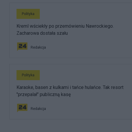
Polityka
Kreml wściekły po przemówieniu Nawrockiego.
Zacharowa dostała szału
Redakcja
Polityka
Karaoke, basen z kulkami i tańce hulańce. Tak resort
"przepalał" publiczną kasę
Redakcja