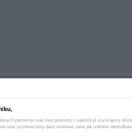
niku,
fanych partnerów oraz inne podmioty z salon24.pl uzyskujemy dost
niu oraz przetwarzamy dane osobowe, takie jak unikalne identyfikat