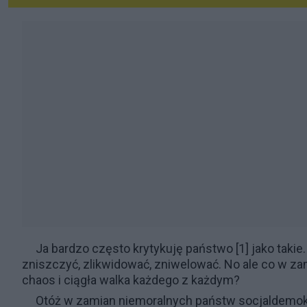
Ja bardzo często krytykuję
państwo
[1] jako tak
zniszczyć, zlikwidować, zniwelować. No ale co w zam
chaos i ciągła walka każdego z każdym?
Otóż w zamian niemoralnych państw
socjaldemo