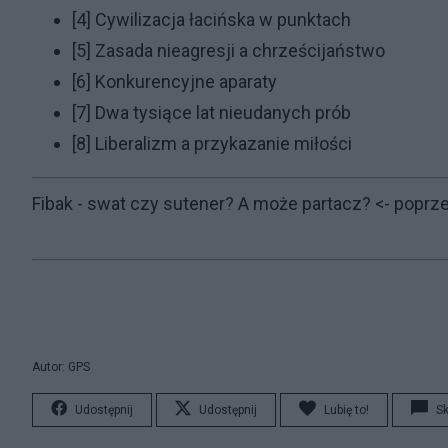
[4]
Cywilizacja łacińska w punktach
[5]
Zasada nieagresji a chrześcijaństwo
[6]
Konkurencyjne aparaty
[7]
Dwa tysiące lat nieudanych prób
[8]
Liberalizm a przykazanie miłości
Fibak - swat czy sutener? A może partacz?
<- poprze
Autor: GPS
Udostępnij
Udostępnij
Lubię to!
S