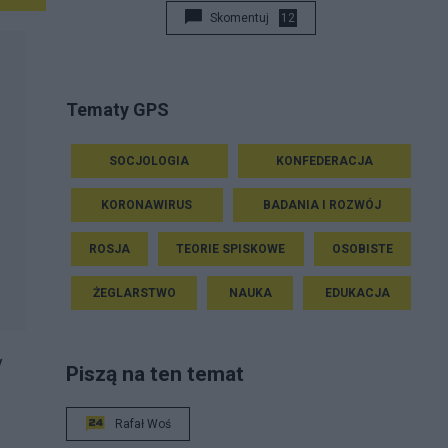
Skomentuj
12
Tematy GPS
SOCJOLOGIA
KONFEDERACJA
KORONAWIRUS
BADANIA I ROZWÓJ
ROSJA
TEORIE SPISKOWE
OSOBISTE
ŻEGLARSTWO
NAUKA
EDUKACJA
y
Piszą na ten temat
Rafał Woś