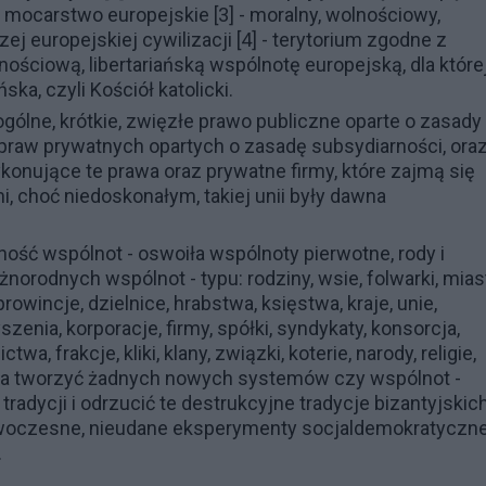
e
mocarstwo europejskie
[3] - moralny, wolnościowy,
szej
europejskiej cywilizacji
[4] - terytorium zgodne z
ściową, libertariańską wspólnotę europejską, dla które
, czyli Kościół katolicki.
gólne, krótkie, zwięzłe prawo publiczne oparte o zasady
a praw prywatnych opartych o zasadę subsydiarności, ora
konujące te prawa oraz prywatne firmy, które zajmą się
 choć niedoskonałym, takiej unii były dawna
ość wspólnot - oswoiła wspólnoty pierwotne, rody i
żnorodnych wspólnot - typu: rodziny, wsie, folwarki, mias
rowincje, dzielnice, hrabstwa, księstwa, kraje, unie,
szenia, korporacje, firmy, spółki, syndykaty, konsorcja,
twa, frakcje, kliki, klany, związki, koterie, narody, religie,
rzeba tworzyć żadnych nowych systemów czy wspólnot -
radycji i odrzucić te destrukcyjne tradycje bizantyjskic
 nowoczesne, nieudane eksperymenty socjaldemokratyczn
.