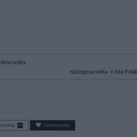
dnia notka
następna notka ->
Siła Pol
komentuj
12
Obserwuj notkę