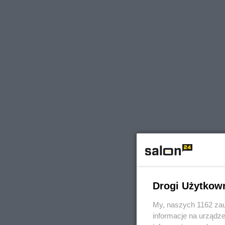
Drogi Użytkow
My, naszych 1162 zau
informacje na urządze