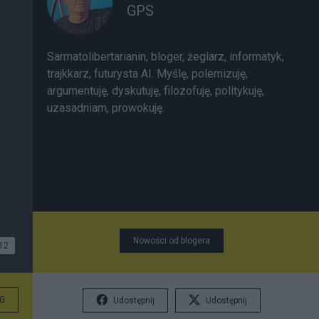
GPS
Sarmatolibertarianin, bloger, żeglarz, informatyk,
trajkkarz, futurysta AI. Myślę, polemizuję,
argumentuję, dyskutuję, filozofuję, politykuję,
uzasadniam, prowokuję.
Nowości od blogera
12
G
Udostępnij
Udostępnij