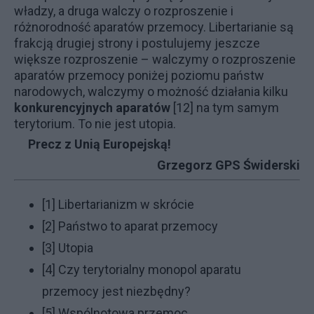
władzy, a druga walczy o rozproszenie i
różnorodność aparatów przemocy. Libertarianie są
frakcją drugiej strony i postulujemy jeszcze
większe rozproszenie – walczymy o rozproszenie
aparatów przemocy poniżej poziomu państw
narodowych, walczymy o możność działania kilku
konkurencyjnych aparatów
[12] na tym samym
terytorium. To nie jest utopia.
Precz z Unią Europejską!
Grzegorz GPS Świderski
[1]
Libertarianizm w skrócie
[2]
Państwo to aparat przemocy
[3]
Utopia
[4]
Czy terytorialny monopol aparatu
przemocy jest niezbędny?
[5]
Wspólnotowa przemoc