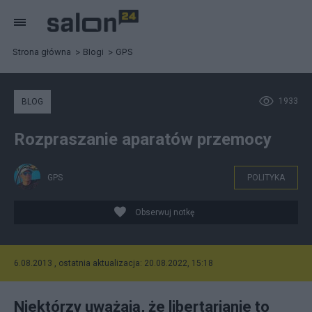
Strona główna
Blogi
GPS
1933
BLOG
Rozpraszanie aparatów przemocy
GPS
POLITYKA
Obserwuj notkę
6.08.2013 , ostatnia aktualizacja: 20.08.2022, 15:18
Niektórzy uważają, że libertarianie to