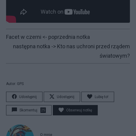
Facet w czerni
<- poprzednia notka
następna notka ->
Kto nas uchroni przed rządem
światowym?
Autor: GPS
Udostępnij
Udostępnij
Lubię to!
Skomentuj
25
Obserwuj notkę
O mnie