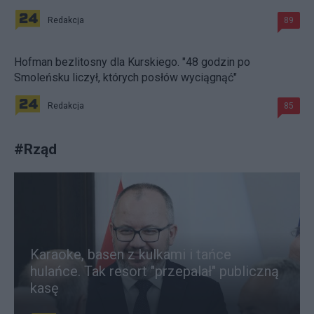
Redakcja
89
Hofman bezlitosny dla Kurskiego. "48 godzin po
Smoleńsku liczył, których posłów wyciągnąć"
Redakcja
85
#
Rząd
Karaoke, basen z kulkami i tańce
hulańce. Tak resort "przepalał" publiczną
kasę