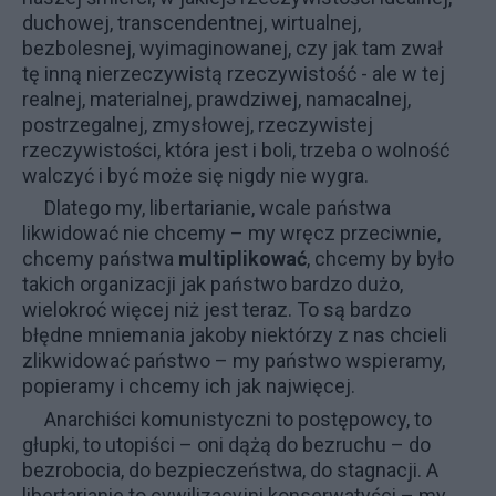
duchowej, transcendentnej, wirtualnej,
bezbolesnej, wyimaginowanej, czy jak tam zwał
tę inną nierzeczywistą rzeczywistość - ale w tej
realnej, materialnej, prawdziwej, namacalnej,
postrzegalnej, zmysłowej, rzeczywistej
rzeczywistości, która jest i boli, trzeba o wolność
walczyć i być może się nigdy nie wygra.
Dlatego my, libertarianie, wcale państwa
likwidować nie chcemy – my wręcz przeciwnie,
chcemy państwa
multiplikować
, chcemy by było
takich organizacji jak państwo bardzo dużo,
wielokroć więcej niż jest teraz. To są bardzo
błędne mniemania jakoby niektórzy z nas chcieli
zlikwidować państwo – my państwo wspieramy,
popieramy i chcemy ich jak najwięcej.
Anarchiści komunistyczni to postępowcy, to
głupki, to utopiści – oni dążą do bezruchu – do
bezrobocia, do bezpieczeństwa, do stagnacji. A
libertarianie to cywilizacyjni konserwatyści
–
my