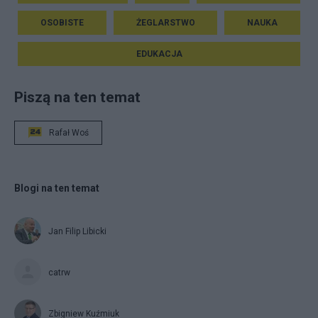
OSOBISTE
ŻEGLARSTWO
NAUKA
EDUKACJA
Piszą na ten temat
Rafał Woś
Blogi na ten temat
Jan Filip Libicki
catrw
Zbigniew Kuźmiuk