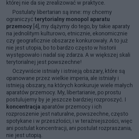
której nie da się zrealizować w praktyce.
Postulaty libertarian są inne: my chcemy
ograniczyć
terytorialny monopol aparatu
przemocy
[4], my dążymy do tego, by takie aparaty
na jednolitym kulturowo, etnicznie, ekonomicznie
czy geograficznie obszarze konkurowały. A to już
nie jest utopia, bo to bardzo często w historii
występowało i nadal się zdarza. A w większej skali
terytorialnej jest powszechne!
Oczywiście istniały i istnieją obszary, które są
opanowane przez wielkie imperia, ale istniały i
istnieją obszary, na których konkuruje wiele małych
aparatów przemocy. My, libertarianie, po prostu
postulujemy by je jeszcze bardziej rozproszyć. I
koncentracja
aparatów przemocy i ich
rozproszenie jest naturalne, powszechne, często
spotykane i w przeszłości, i w teraźniejszości, więc
ani postulat koncentracji, ani postulat rozpraszania,
nie jest utopią.