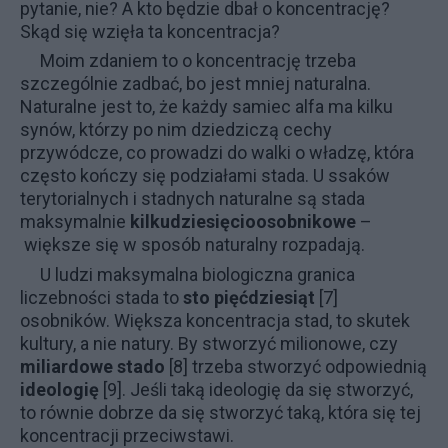
pytanie, nie? A kto będzie dbał o koncentrację?
Skąd się wzięła ta koncentracja?
Moim zdaniem to o koncentrację trzeba
szczególnie zadbać, bo jest mniej naturalna.
Naturalne jest to, że każdy samiec alfa ma kilku
synów, którzy po nim dziedziczą cechy
przywódcze, co prowadzi do walki o władzę, która
często kończy się podziałami stada. U ssaków
terytorialnych i stadnych naturalne są stada
maksymalnie
kilkudziesięcioosobnikowe
–
większe się w sposób naturalny rozpadają.
U ludzi maksymalna biologiczna granica
liczebności stada to
sto pięćdziesiąt
[7]
osobników. Większa koncentracja stad, to skutek
kultury, a nie natury. By stworzyć milionowe, czy
miliardowe stado
[8] trzeba stworzyć odpowiednią
ideologię
[9]. Jeśli taką ideologię da się stworzyć,
to równie dobrze da się stworzyć taką, która się tej
koncentracji przeciwstawi.