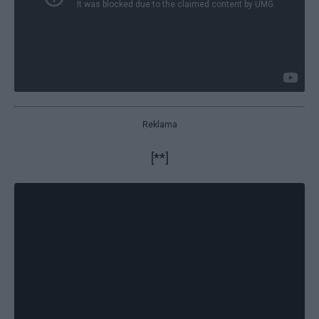
Reklama
[**]