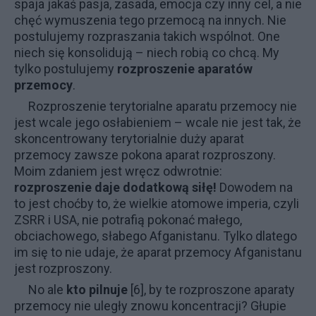
spaja jakaś pasja, zasada, emocja czy inny cel, a nie
chęć wymuszenia tego przemocą na innych. Nie
postulujemy rozpraszania takich wspólnot. One
niech się konsolidują – niech robią co chcą. My
tylko postulujemy
rozproszenie aparatów
przemocy
.
Rozproszenie terytorialne aparatu przemocy nie
jest wcale jego osłabieniem
–
wcale nie jest tak, że
skoncentrowany terytorialnie duży aparat
przemocy zawsze pokona aparat rozproszony.
Moim zdaniem jest wręcz odwrotnie:
rozproszenie daje dodatkową siłę!
Dowodem na
to jest choćby to, że wielkie atomowe imperia, czyli
ZSRR i USA, nie potrafią pokonać małego,
obciachowego, słabego Afganistanu. Tylko dlatego
im się to nie udaje, że aparat przemocy Afganistanu
jest rozproszony.
No ale
kto pilnuje
[6], by te rozproszone aparaty
przemocy nie uległy znowu koncentracji? Głupie