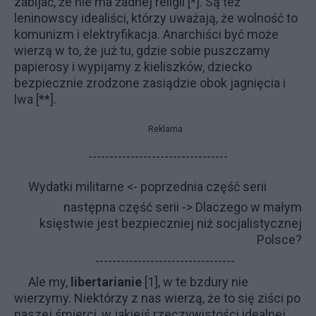
zabijać, że nie ma żadnej religii [*]. Są też
leninowscy idealiści, którzy uważają, że wolność to
komunizm i elektryfikacja. Anarchiści być może
wierzą w to, że już tu, gdzie sobie puszczamy
papierosy i wypijamy z kieliszków, dziecko
bezpiecznie zrodzone zasiądzie obok jagnięcia i
lwa [**].
Reklama
---------------------------------
Wydatki militarne
<- poprzednia część serii
następna część serii ->
Dlaczego w małym
księstwie jest bezpieczniej niż socjalistycznej
Polsce?
---------------------------------
Ale my,
libertarianie
[1], w te bzdury nie
wierzymy. Niektórzy z nas wierzą, że to się ziści po
naszej śmierci, w jakiejś rzeczywistości idealnej,