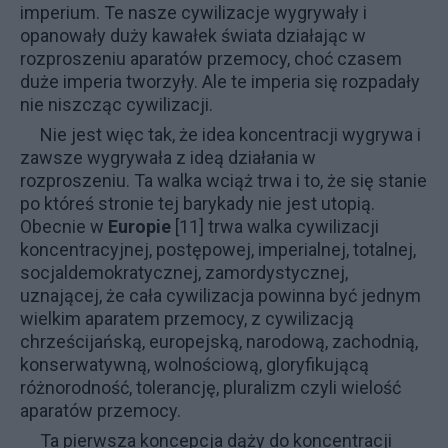
imperium. Te nasze cywilizacje wygrywały i
opanowały duży kawałek świata działając w
rozproszeniu aparatów przemocy, choć czasem
duże imperia tworzyły. Ale te imperia się rozpadały
nie niszcząc cywilizacji.
Nie jest więc tak, że idea koncentracji wygrywa i
zawsze wygrywała z ideą działania w
rozproszeniu. Ta walka wciąż trwa i to, że się stanie
po któreś stronie tej barykady nie jest utopią.
Obecnie w
Europie
[11] trwa walka cywilizacji
koncentracyjnej, postępowej, imperialnej, totalnej,
socjaldemokratycznej, zamordystycznej,
uznającej, że cała cywilizacja powinna być jednym
wielkim aparatem przemocy, z cywilizacją
chrześcijańską, europejską, narodową, zachodnią,
konserwatywną, wolnościową, gloryfikującą
różnorodność, tolerancję, pluralizm czyli wielość
aparatów przemocy.
Ta pierwsza koncepcja dąży do koncentracji