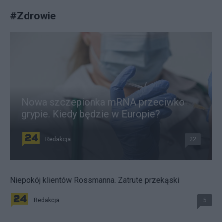
#
Zdrowie
Nowa szczepionka mRNA przeciwko
grypie. Kiedy będzie w Europie?
Redakcja
22
Niepokój klientów Rossmanna. Zatrute przekąski
Redakcja
5