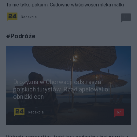
To nie tylko pokarm. Cudowne właściwości mleka matki
Redakcja
11
#
Podróże
Drożyzna w Chorwacji odstrasza
polskich turystów. Rząd apelował o
obniżki cen
Redakcja
67