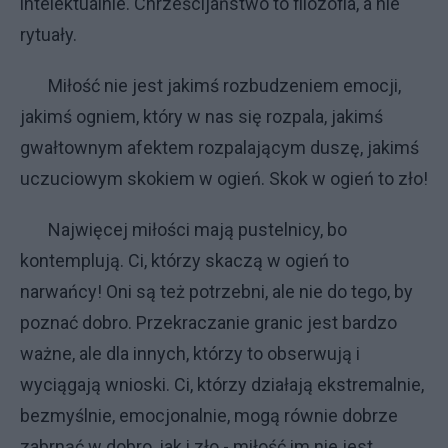
intelektualnie. Chrześcijaństwo to filozofia, a nie
rytuały.
Miłość nie jest jakimś rozbudzeniem emocji,
jakimś ogniem, który w nas się rozpala, jakimś
gwałtownym afektem rozpalającym duszę, jakimś
uczuciowym skokiem w ogień. Skok w ogień to zło!
Najwięcej miłości mają pustelnicy, bo
kontemplują. Ci, którzy skaczą w ogień to
narwańcy! Oni są też potrzebni, ale nie do tego, by
poznać dobro. Przekraczanie granic jest bardzo
ważne, ale dla innych, którzy to obserwują i
wyciągają wnioski. Ci, którzy działają ekstremalnie,
bezmyślnie, emocjonalnie, mogą równie dobrze
zabrnąć w dobro, jak i zło - miłość im nie jest