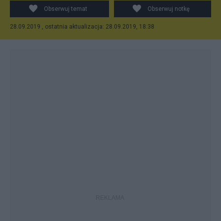
Obserwuj temat
Obserwuj notkę
28.09.2019 , ostatnia aktualizacja: 28.09.2019, 18:38