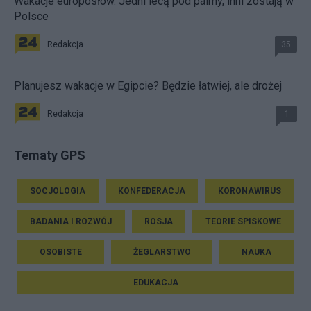
Wakacje europosłów. Jedni lecą pod palmy, inni zostają w
Polsce
Redakcja
35
Planujesz wakacje w Egipcie? Będzie łatwiej, ale drożej
Redakcja
1
Tematy GPS
SOCJOLOGIA
KONFEDERACJA
KORONAWIRUS
BADANIA I ROZWÓJ
ROSJA
TEORIE SPISKOWE
OSOBISTE
ŻEGLARSTWO
NAUKA
EDUKACJA