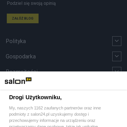
Podziel się swoją opinią
ZAŁÓŻ BLOG
Polityka
Gospodarka
Rozmaitości
Technologie
Drogi Użytkowniku,
Sport
My, naszych 1162 zaufanych partnerów oraz inne
podmioty z salon24.pl uzyskujemy dostęp i
Społeczeństwo
przechowujemy informacje na urządzeniu oraz
przetwarzamy dane osobowe, takie jak unikalne