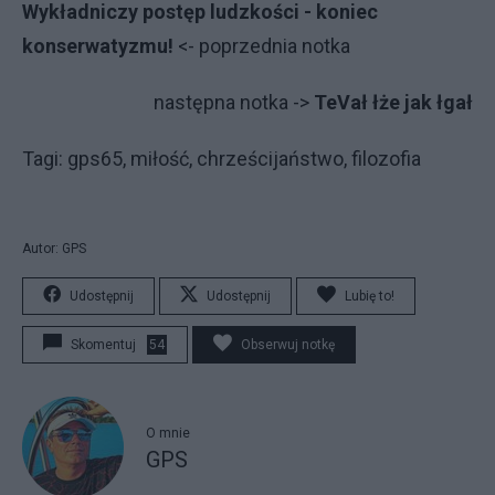
Wykładniczy postęp ludzkości - koniec
konserwatyzmu!
<- poprzednia notka
następna notka ->
TeVał łże jak łgał
Tagi: gps65, miłość, chrześcijaństwo, filozofia
Autor: GPS
Udostępnij
Udostępnij
Lubię to!
Skomentuj
54
Obserwuj notkę
O mnie
GPS