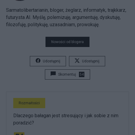
Sarmatolibertarianin, bloger, żeglarz, informatyk, trajkkarz,
futurysta AI. Myślę, polemizuję, argumentuję, dyskutuję,
filozofuję, politykuję, uzasadniam, prowokuję.
Nowości od blogera
Udostępnij
Udostępnij
Skomentuj
54
Rozmaitości
Dlaczego bałagan jest stresujący i jak sobie z nim
poradzić?