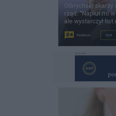
Olbrychski skarży 
rząd. "Napluł mi w
ale wystarczył list
Redakcja
FILM