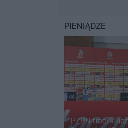
PIENIĄDZE
PZPN traci kluc