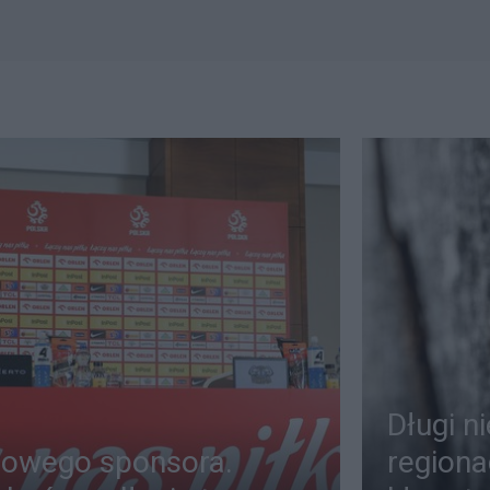
Długi n
zowego sponsora.
regiona