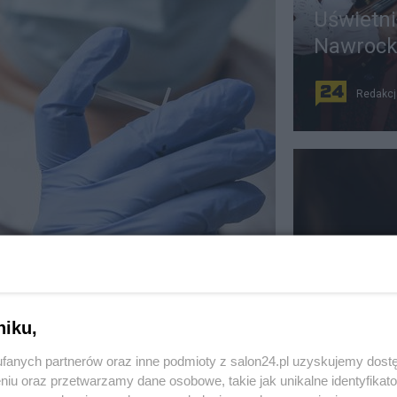
Uświetni
Nawrocki
Redakcj
nka mRNA przeciwko
Mobbing 
dzie w Europie?
zgłosze
niku,
DROWIE
Redakcj
fanych partnerów oraz inne podmioty z salon24.pl uzyskujemy dost
niu oraz przetwarzamy dane osobowe, takie jak unikalne identyfikat