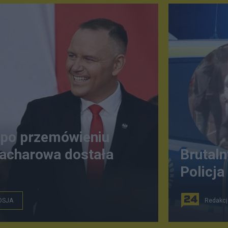
 po przemówieniu
acharowa dostała
Brutaln
Policja
OSJA
Redakcj