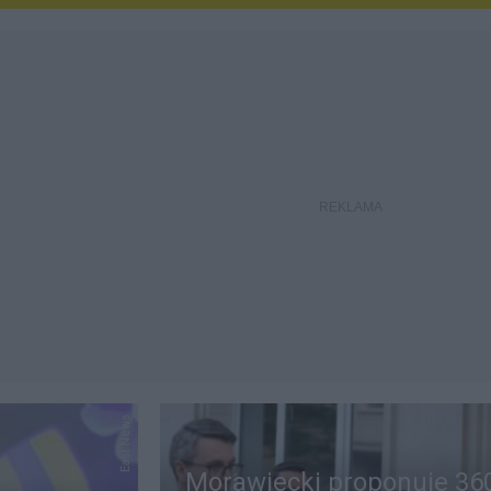
East News
Morawiecki proponuje 36