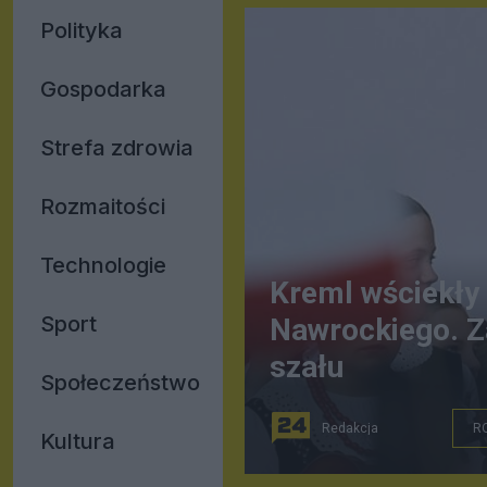
Polityka
Gospodarka
Strefa zdrowia
Rozmaitości
Technologie
Kreml wściekły
Sport
Nawrockiego. Z
szału
Społeczeństwo
Redakcja
R
Kultura