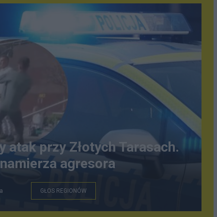
y atak przy Złotych Tarasach.
 namierza agresora
a
GŁOS REGIONÓW