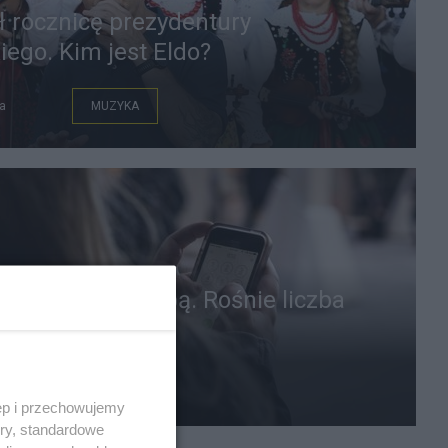
ł rocznicę prezydentury
ego. Kim jest Eldo?
a
MUZYKA
w pracy pod lupą. Rośnie liczba
ń
a
PRACA
ęp i przechowujemy
ory, standardowe