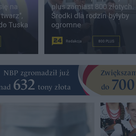
się na
plus zamiast 800 złotych.
 twarz",
Środki dla rodzin byłyby
 do Tuska
ogromne
Redakcja
800 PLUS
East News