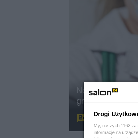
Nowa szczepio
grypie. Kiedy bę
Drogi Użytkow
Redakcja
Z
My, naszych 1162 zau
informacje na urządze