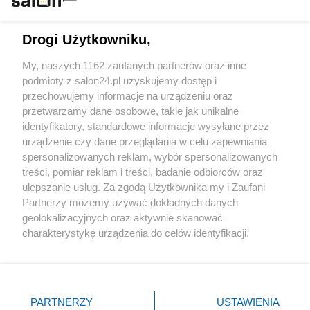
Technologie
Drogi Użytkowniku,
Sport
My, naszych 1162 zaufanych partnerów oraz inne
podmioty z salon24.pl uzyskujemy dostęp i
Społeczeństwo
przechowujemy informacje na urządzeniu oraz
przetwarzamy dane osobowe, takie jak unikalne
Kultura
identyfikatory, standardowe informacje wysyłane przez
urządzenie czy dane przeglądania w celu zapewniania
spersonalizowanych reklam, wybór spersonalizowanych
treści, pomiar reklam i treści, badanie odbiorców oraz
ulepszanie usług. Za zgodą Użytkownika my i Zaufani
X
Facebook
Instagram
Youtube
Partnerzy możemy używać dokładnych danych
geolokalizacyjnych oraz aktywnie skanować
charakterystykę urządzenia do celów identyfikacji.
Web Content Media sp. z o. o. © 2022
Ponieważ cenimy Twoją prywatność, prosimy o zgodę na
korzystanie z tych technologii poprzez kliknięcie
„Akceptuję”. Zgoda jest dobrowolna i zawsze możesz ją
Pomoc
O nas
Praca
Reklama
Kontakt
zmienić/wycofać klikając przycisk ustawień prywatności
PARTNERZY
USTAWIENIA