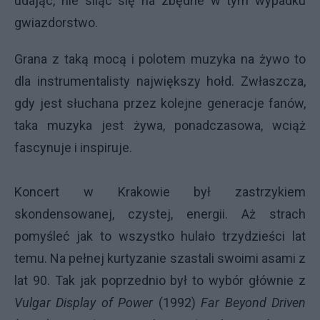
udając, nie siląc się na zbędne w tym wypadku
gwiazdorstwo.
Grana z taką mocą i polotem muzyka na żywo to
dla instrumentalisty największy hołd. Zwłaszcza,
gdy jest słuchana przez kolejne generacje fanów,
taka muzyka jest żywa, ponadczasowa, wciąż
fascynuje i inspiruje.
Koncert w Krakowie był zastrzykiem
skondensowanej, czystej, energii. Aż strach
pomyśleć jak to wszystko hulało trzydzieści lat
temu. Na pełnej kurtyzanie szastali swoimi asami z
lat 90. Tak jak poprzednio był to wybór głównie z
Vulgar
Display of Power
(1992)
Far Beyond Driven