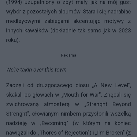
(1994) uzupełniony o zbyt mały jak na mój gust
wybór z pozostałych albumów. Starali się nadrabiać
medleyowymi zabiegami akcentując motywy z
innych kawałków (dokładnie tak samo jak w 2023
roku).
Reklama
We're takin over this town
Zaczęli od druzgocącego ciosu „A New Level",
skakali po głowach w „Mouth for War". Znęcali się
zwichrowaną atmosferą w „Strenght Beyond
Strenght", ołowianym nimbem przysłonili wszelką
nadzieję w „Becoming" (w którym na koniec
nawiązali do „Thores of Rejection") i „I'm Broken" (z