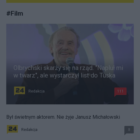
#
Film
Olbrychski skarży się na rząd. "Napluł mi
w twarz", ale wystarczył list do Tuska
Redakcja
111
Był świetnym aktorem. Nie żyje Janusz Michałowski
Redakcja
8