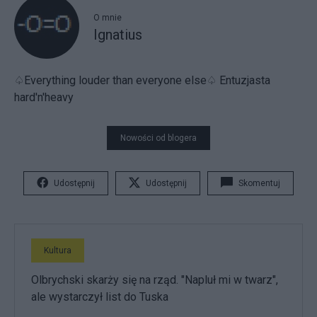
O mnie
Ignatius
♤Everything louder than everyone else♤ Entuzjasta
hard'n'heavy
Nowości od blogera
Udostępnij
Udostępnij
Skomentuj
Kultura
Olbrychski skarży się na rząd. "Napluł mi w twarz",
ale wystarczył list do Tuska