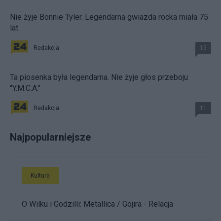
Nie żyje Bonnie Tyler. Legendarna gwiazda rocka miała 75
lat
Redakcja
15
Ta piosenka była legendarna. Nie żyje głos przeboju
"Y.M.C.A."
Redakcja
11
Najpopularniejsze
Kultura
O Wilku i Godzilli: Metallica / Gojira - Relacja