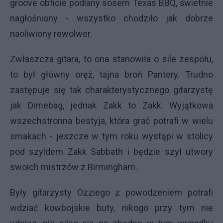
groove obficie podlany sosem Texas BBQ, świetnie
nagłośniony - wszystko chodziło jak dobrze
naoliwiony rewolwer.
Zwłaszcza gitara, to ona stanowiła o sile zespołu,
to był główny oręż, tajna broń Pantery. Trudno
zastępuje się tak charakterystycznego gitarzystę
jak Dimebag, jednak Zakk to Zakk. Wyjątkowa
wszechstronna bestyja, która grać potrafi w wielu
smakach - jeszcze w tym roku wystąpi w stolicy
pod szyldem Zakk Sabbath i będzie szył utwory
swoich mistrzów z Birmingham.
Były gitarzysty Ozziego z powodzeniem potrafi
wdziać kowbojskie buty, nikogo przy tym nie