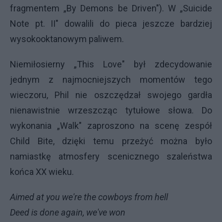
fragmentem „By Demons be Driven"). W „Suicide
Note pt. II" dowalili do pieca jeszcze bardziej
wysokooktanowym paliwem.
Niemiłosierny „This Love" był zdecydowanie
jednym z najmocniejszych momentów tego
wieczoru, Phil nie oszczędzał swojego gardła
nienawistnie wrzeszcząc tytułowe słowa. Do
wykonania „Walk" zaproszono na scenę zespół
Child Bite, dzięki temu przeżyć można było
namiastkę atmosfery scenicznego szaleństwa
końca XX wieku.
Aimed at you we're the cowboys from hell
Deed is done again, we've won