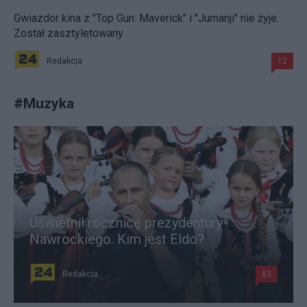
Gwiazdor kina z "Top Gun: Maverick" i "Jumanji" nie żyje.
Został zasztyletowany
Redakcja
12
#
Muzyka
Uświetnił rocznicę prezydentury
Nawrockiego. Kim jest Eldo?
Redakcja
83