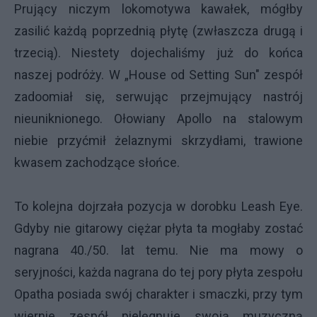
Prujący niczym lokomotywa kawałek, mógłby
zasilić każdą poprzednią płytę (zwłaszcza drugą i
trzecią). Niestety dojechaliśmy już do końca
naszej podróży. W „House od Setting Sun" zespół
zadoomiał się, serwując przejmujący nastrój
nieuniknionego. Ołowiany Apollo na stalowym
niebie przyćmił żelaznymi skrzydłami, trawione
kwasem zachodzące słońce.
To kolejna dojrzała pozycja w dorobku Leash Eye.
Gdyby nie gitarowy ciężar płyta ta mogłaby zostać
nagrana 40./50. lat temu. Nie ma mowy o
seryjności, każda nagrana do tej pory płyta zespołu
Opatha posiada swój charakter i smaczki, przy tym
wiernie zespół pielęgnuje swoją muzyczną