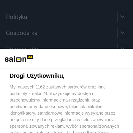
Polityka
Gospodarka
Rozmaitości
Technologie
Drogi Użytkowniku,
Sport
My, naszych 1162 zaufanych partnerów oraz inne
podmioty z salon24.pl uzyskujemy dostęp i
Społeczeństwo
przechowujemy informacje na urządzeniu oraz
przetwarzamy dane osobowe, takie jak unikalne
Kultura
identyfikatory, standardowe informacje wysyłane przez
urządzenie czy dane przeglądania w celu zapewniania
spersonalizowanych reklam, wybór spersonalizowanych
treści, pomiar reklam i treści, badanie odbiorców oraz