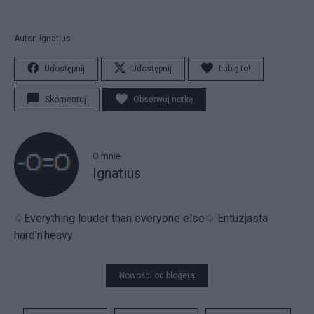
Autor: Ignatius
Udostępnij
Udostępnij
Lubię to!
Skomentuj
Obserwuj notkę
O mnie
Ignatius
♤Everything louder than everyone else♤ Entuzjasta
hard'n'heavy
Nowości od blogera