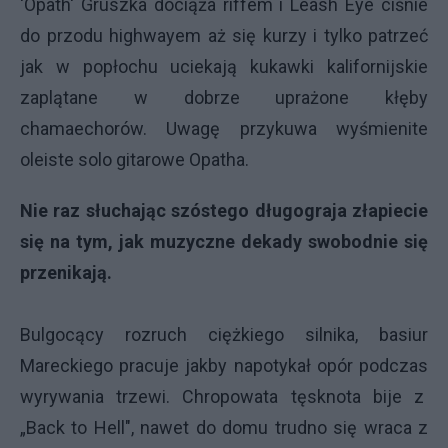
'Opath' Gruszka dociąża riffem i Leash Eye ciśnie
do przodu highwayem aż się kurzy i tylko patrzeć
jak w popłochu uciekają kukawki kalifornijskie
zaplątane w dobrze uprażone kłęby
chamaechorów. Uwagę przykuwa wyśmienite
oleiste solo gitarowe Opatha.
Nie raz słuchając szóstego długograja złapiecie
się na tym, jak muzyczne dekady swobodnie się
przenikają.
Bulgocący rozruch ciężkiego silnika, basiur
Mareckiego pracuje jakby napotykał opór podczas
wyrywania trzewi. Chropowata tęsknota bije z
„Back to Hell", nawet do domu trudno się wraca z