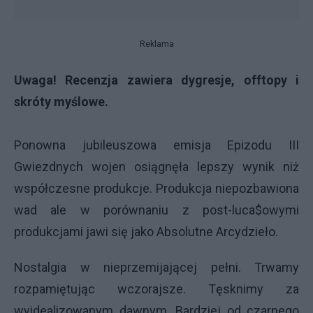
Reklama
Uwaga! Recenzja zawiera dygresje, offtopy i
skróty myślowe.
Ponowna jubileuszowa emisja Epizodu III
Gwiezdnych wojen osiągnęła lepszy wynik niż
współczesne produkcje. Produkcja niepozbawiona
wad ale w porównaniu z post-luca$owymi
produkcjami jawi się jako Absolutne Arcydzieło.
Nostalgia w nieprzemijającej pełni. Trwamy
rozpamiętując wczorajsze. Tęsknimy za
wyidealizowanym dawnym. Bardziej od czarnego