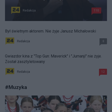
Redakcja
110
Był świetnym aktorem. Nie żyje Janusz Michałowski
Redakcja
8
Gwiazdor kina z "Top Gun: Maverick" i "Jumanji" nie żyje.
Został zasztyletowany
Redakcja
12
#
Muzyka