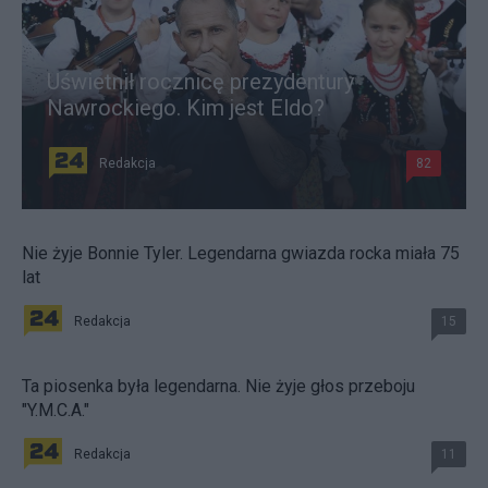
Uświetnił rocznicę prezydentury
Nawrockiego. Kim jest Eldo?
Redakcja
82
Nie żyje Bonnie Tyler. Legendarna gwiazda rocka miała 75
lat
Redakcja
15
Ta piosenka była legendarna. Nie żyje głos przeboju
"Y.M.C.A."
Redakcja
11