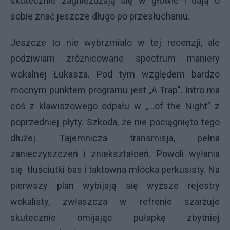
skutecznie zagnieżdżają się w głowie i dają o
sobie znać jeszcze długo po przesłuchaniu.
Jeszcze to nie wybrzmiało w tej recenzji, ale
podziwiam zróżnicowane spectrum maniery
wokalnej Łukasza. Pod tym względem bardzo
mocnym punktem programu jest „A Trap". Intro ma
coś z klawiszowego odpału w „…of the Night” z
poprzedniej płyty. Szkoda, że nie pociągnięto tego
dłużej. Tajemnicza transmisja, pełna
zanieczyszczeń i zniekształceń. Powoli wyłania
się tłuściutki bas i taktowna młócka perkusisty. Na
pierwszy plan wybijają się wyższe rejestry
wokalisty, zwłaszcza w refrenie szarżuje
skutecznie omijając pułapkę zbytniej