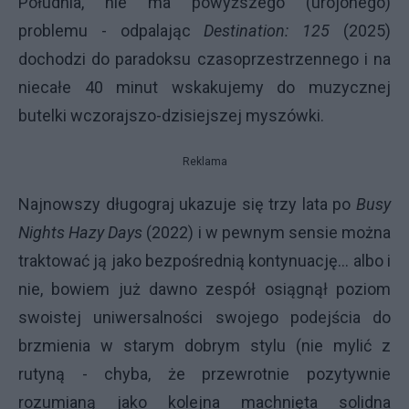
Południa, nie ma powyższego (urojonego)
problemu - odpalając
Destination: 125
(2025)
dochodzi do paradoksu czasoprzestrzennego i na
niecałe 40 minut wskakujemy do muzycznej
butelki wczorajszo-dzisiejszej myszówki.
Reklama
Najnowszy długograj ukazuje się trzy lata po
Busy
Nights Hazy Days
(2022) i w pewnym sensie można
traktować ją jako bezpośrednią kontynuację... albo i
nie, bowiem już dawno zespół osiągnął poziom
swoistej uniwersalności swojego podejścia do
brzmienia w starym dobrym stylu (nie mylić z
rutyną - chyba, że przewrotnie pozytywnie
rozumianą jako kolejna machnięta solidna