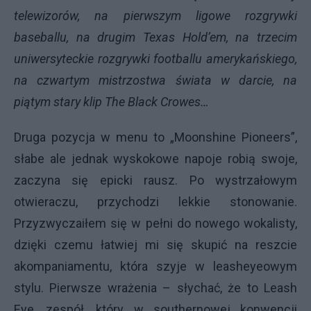
telewizorów, na pierwszym ligowe rozgrywki
baseballu, na drugim Texas Hold’em, na trzecim
uniwersyteckie rozgrywki footballu amerykańskiego,
na czwartym mistrzostwa świata w darcie, na
piątym stary klip The Black Crowes…
Druga pozycja w menu to „Moonshine Pioneers”,
słabe ale jednak wyskokowe napoje robią swoje,
zaczyna się epicki rausz. Po wystrzałowym
otwieraczu, przychodzi lekkie stonowanie.
Przyzwyczaiłem się w pełni do nowego wokalisty,
dzięki czemu łatwiej mi się skupić na reszcie
akompaniamentu, która szyje w leasheyeowym
stylu. Pierwsze wrażenia – słychać, że to Leash
Eye, zespół, który w southernowej konwencji