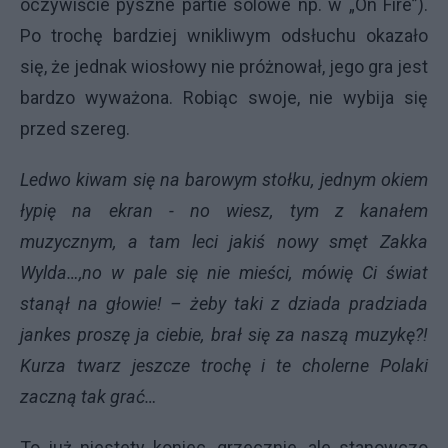
oczywiście pyszne partie solowe np. w „On Fire”).
Po trochę bardziej wnikliwym odsłuchu okazało
się, że jednak wiosłowy nie próżnował, jego gra jest
bardzo wyważona. Robiąc swoje, nie wybija się
przed szereg.
Ledwo kiwam się na barowym stołku, jednym okiem
łypię na ekran - no wiesz, tym z kanałem
muzycznym, a tam leci jakiś nowy smęt Zakka
Wylda…,no w pale się nie mieści, mówię Ci świat
stanął na głowie! – żeby taki z dziada pradziada
jankes proszę ja ciebie, brał się za naszą muzykę?!
Kurza twarz jeszcze trochę i te cholerne Polaki
zaczną tak grać…
To już niestety koniec, grzecznie, ale stanowczo