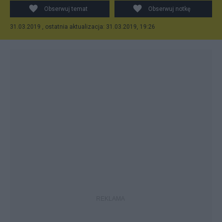
Meksykiem...
Obserwuj temat
Obserwuj notkę
31.03.2019 , ostatnia aktualizacja: 31.03.2019, 19:26