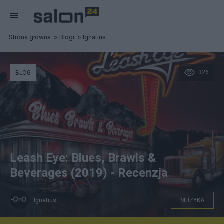
Strona główna
Blogi
Ignatius
326
BLOG
Leash Eye: Blues, Brawls &
Beverages (2019) - Recenzja
Ignatius
MUZYKA
Pewnego razu, gdzieś pomiędzy Teksasem a