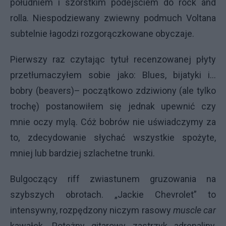
południem i szorstkim podejściem do rock and
rolla. Niespodziewany zwiewny podmuch Voltana
subtelnie łagodzi rozgorączkowane obyczaje.
Pierwszy raz czytając tytuł recenzowanej płyty
przetłumaczyłem sobie jako: Blues, bijatyki i...
bobry (beavers)– początkowo zdziwiony (ale tylko
trochę) postanowiłem się jednak upewnić czy
mnie oczy mylą. Cóż bobrów nie uświadczymy za
to, zdecydowanie słychać wszystkie spożyte,
mniej lub bardziej szlachetne trunki.
Bulgoczący riff zwiastunem gruzowania na
szybszych obrotach. „Jackie Chevrolet” to
intensywny, rozpędzony niczym rasowy
muscle car
kawałek. Potężny gitarowy zastrzyk adrenaliny,