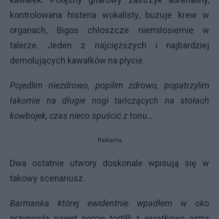
kontrolowana histeria wokalisty, buzuje krew w
organach, Bigos chłoszcze niemiłosiernie w
talerze. Jeden z najcięższych i najbardziej
demolujących kawałków na płycie.
Pojedlim niezdrowo, popilim zdrowo, popatrzylim
łakomie na długie nogi tańczących na stołach
kowbojek, czas nieco spuścić z tonu…
Reklama
Dwa ostatnie utwory doskonale wpisują się w
takowy scenariusz.
Barmanka której ewidentnie wpadłem w oko
przyniosła nawet porcję tortilli z wyjątkowo ostrą