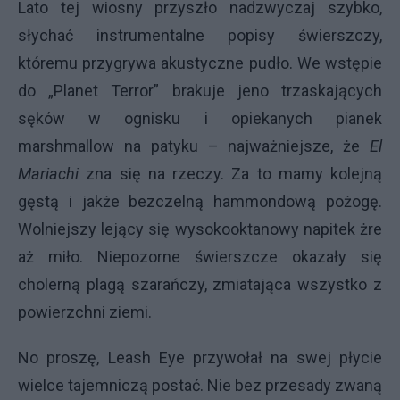
Lato tej wiosny przyszło nadzwyczaj szybko,
słychać instrumentalne popisy świerszczy,
któremu przygrywa akustyczne pudło. We wstępie
do „Planet Terror” brakuje jeno trzaskających
sęków w ognisku i opiekanych pianek
marshmallow na patyku – najważniejsze, że
El
Mariachi
zna się na rzeczy. Za to mamy kolejną
gęstą i jakże bezczelną hammondową pożogę.
Wolniejszy lejący się wysokooktanowy napitek żre
aż miło. Niepozorne świerszcze okazały się
cholerną plagą szarańczy, zmiatająca wszystko z
powierzchni ziemi.
No proszę, Leash Eye przywołał na swej płycie
wielce tajemniczą postać. Nie bez przesady zwaną