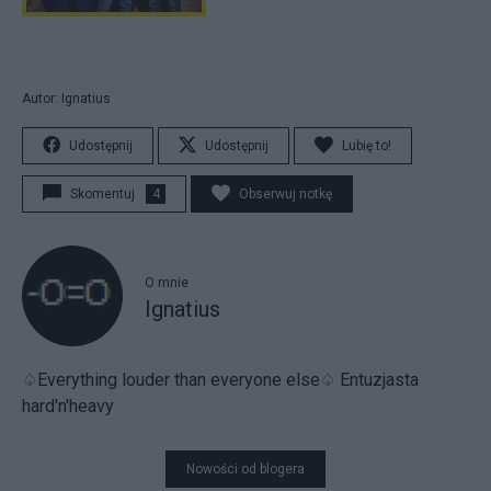
Autor: Ignatius
Udostępnij
Udostępnij
Lubię to!
Skomentuj
4
Obserwuj notkę
O mnie
Ignatius
♤Everything louder than everyone else♤ Entuzjasta
hard'n'heavy
Nowości od blogera