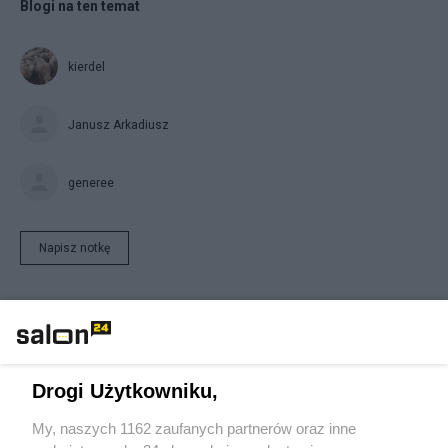
Blogi na ten temat
kierdel
Janusz Arkadiusz
generee
Napisz notkę
Drogi Użytkowniku,
My, naszych 1162 zaufanych partnerów oraz inne