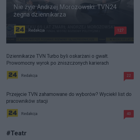
Nie żyje Andrzej Morozowski. TVN24
żegna dziennikarza
Redakcja
127
Dziennikarze TVN Turbo byli oskarżani o gwałt.
Prowomocny wyrok po zniszczonych karierach
Redakcja
22
Przejęcie TVN zahamowane do wyborów? Wyciekł list do
pracowników stacji
Redakcja
40
#
Teatr