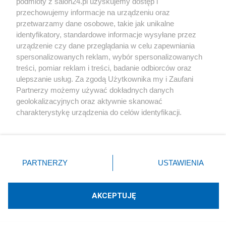
Podziel się swoją opinią
podmioty z salon24.pl uzyskujemy dostęp i
przechowujemy informacje na urządzeniu oraz
przetwarzamy dane osobowe, takie jak unikalne
ZAŁÓŻ BLOG
identyfikatory, standardowe informacje wysyłane przez
urządzenie czy dane przeglądania w celu zapewniania
spersonalizowanych reklam, wybór spersonalizowanych
Polityka
treści, pomiar reklam i treści, badanie odbiorców oraz
ulepszanie usług. Za zgodą Użytkownika my i Zaufani
Partnerzy możemy używać dokładnych danych
Gospodarka
geolokalizacyjnych oraz aktywnie skanować
charakterystykę urządzenia do celów identyfikacji.
Rozmaitości
Ponieważ cenimy Twoją prywatność, prosimy o zgodę na
korzystanie z tych technologii poprzez kliknięcie
„Akceptuję”. Zgoda jest dobrowolna i zawsze możesz ją
Technologie
zmienić/wycofać klikając przycisk ustawień prywatności
PARTNERZY
USTAWIENIA
znajdujący się w lewym dolnym rogu strony
. Niektóre
Sport
rodzaje przetwarzania danych nie wymagają zgody
użytkownika, ale masz prawo sprzeciwić się takiemu
AKCEPTUJĘ
Społeczeństwo
przetwarzaniu. Preferencje będą miały zastosowania tylko
na tej witrynie.