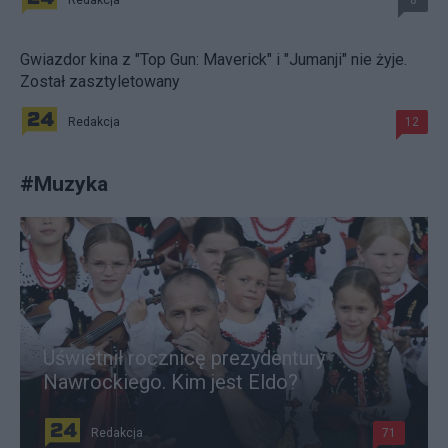
Redakcja
8
Gwiazdor kina z "Top Gun: Maverick" i "Jumanji" nie żyje.
Został zasztyletowany
Redakcja
12
#
Muzyka
Uświetnił rocznicę prezydentury
Nawrockiego. Kim jest Eldo?
Redakcja
71