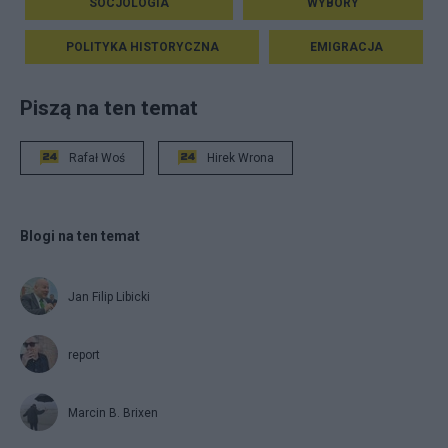
SOCJOLOGIA
WYBORY
POLITYKA HISTORYCZNA
EMIGRACJA
Piszą na ten temat
Rafał Woś
Hirek Wrona
Blogi na ten temat
Jan Filip Libicki
report
Marcin B. Brixen