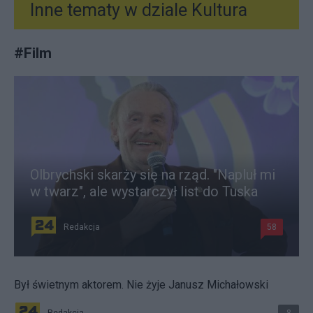
Inne tematy w dziale
Kultura
#
Film
Olbrychski skarży się na rząd. "Napluł mi
w twarz", ale wystarczył list do Tuska
Redakcja
58
Był świetnym aktorem. Nie żyje Janusz Michałowski