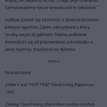
Anglią, nie napadną na nas. Znając jego charakter,
formułowaliśmy nasze wnioski pod to założenie.”
Golikow zjawiał się na Kremlu z dwiema teczkami
pełnymi raportów. Zanim zdecydował z którą
teczką wejść do gabinetu Stalina, próbował
dowiedzieć się od pracowników sekretariatu w
jakim nastroju znajdował się dyktator.
Reklama
Na podstawie:
„Hitler's war 1939-1942” David Irving, Papermac,
1983
„Göring“ David Irving, Macmillan London Limited,