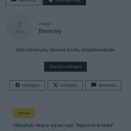
Skomentuj
Obserwuj notkę
O mnie
Beverley
były korwinista, obecnie trochę socjaldemokrata
Nowości od blogera
Udostępnij
Udostępnij
Skomentuj
Kultura
Olbrychski skarży się na rząd. "Napluł mi w twarz",