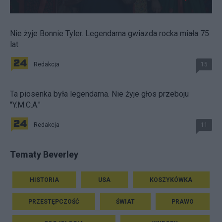
Nie żyje Bonnie Tyler. Legendarna gwiazda rocka miała 75
lat
Redakcja
15
Ta piosenka była legendarna. Nie żyje głos przeboju
"Y.M.C.A."
Redakcja
11
Tematy Beverley
HISTORIA
USA
KOSZYKÓWKA
PRZESTĘPCZOŚĆ
ŚWIAT
PRAWO