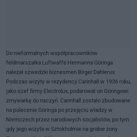
Do nieformalnych współpracowników
feldmarszałka Luftwaffe Hermanna Göringa
należał szwedzki biznesmen Birger Dahlerus.
Podczas wizyty w rezydencji Carinhall w 1936 roku,
jako szef firmy Electrolux, podarował on Göringowi
zmywarkę do naczyń. Carinhall zostało zbudowane
na polecenie Göringa po przejęciu władzy w
Niemczech przez narodowych socjalistów, po tym
gdy jego wizyta w Sztokholmie na grobie żony