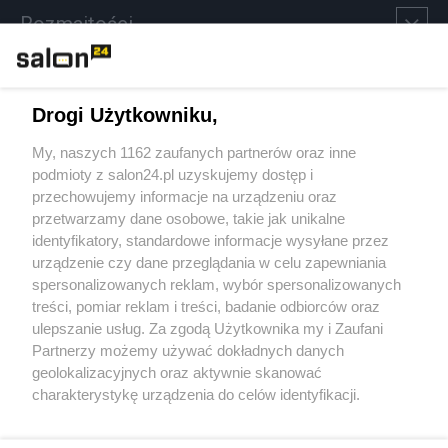
Rozmaitości
Technologie
Drogi Użytkowniku,
Sport
My, naszych 1162 zaufanych partnerów oraz inne
podmioty z salon24.pl uzyskujemy dostęp i
Społeczeństwo
przechowujemy informacje na urządzeniu oraz
przetwarzamy dane osobowe, takie jak unikalne
Kultura
identyfikatory, standardowe informacje wysyłane przez
urządzenie czy dane przeglądania w celu zapewniania
spersonalizowanych reklam, wybór spersonalizowanych
treści, pomiar reklam i treści, badanie odbiorców oraz
ulepszanie usług. Za zgodą Użytkownika my i Zaufani
X
Facebook
Instagram
Youtube
Partnerzy możemy używać dokładnych danych
geolokalizacyjnych oraz aktywnie skanować
charakterystykę urządzenia do celów identyfikacji.
Web Content Media sp. z o. o. © 2022
Ponieważ cenimy Twoją prywatność, prosimy o zgodę na
korzystanie z tych technologii poprzez kliknięcie