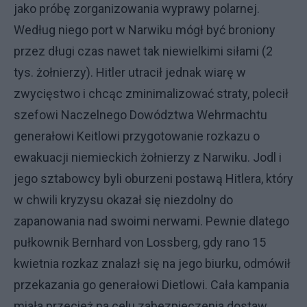
jako próbę zorganizowania wyprawy polarnej.
Według niego port w Narwiku mógł być broniony
przez długi czas nawet tak niewielkimi siłami (2
tys. żołnierzy). Hitler utracił jednak wiarę w
zwycięstwo i chcąc zminimalizować straty, polecił
szefowi Naczelnego Dowództwa Wehrmachtu
generałowi Keitlowi przygotowanie rozkazu o
ewakuacji niemieckich żołnierzy z Narwiku. Jodl i
jego sztabowcy byli oburzeni postawą Hitlera, który
w chwili kryzysu okazał się niezdolny do
zapanowania nad swoimi nerwami. Pewnie dlatego
pułkownik Bernhard von Lossberg, gdy rano 15
kwietnia rozkaz znalazł się na jego biurku, odmówił
przekazania go generałowi Dietlowi. Cała kampania
miała przecież na celu zabezpieczenia dostaw