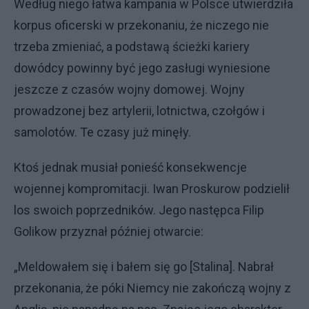
Według niego łatwa kampania w Polsce utwierdziła
korpus oficerski w przekonaniu, że niczego nie
trzeba zmieniać, a podstawą ścieżki kariery
dowódcy powinny być jego zasługi wyniesione
jeszcze z czasów wojny domowej. Wojny
prowadzonej bez artylerii, lotnictwa, czołgów i
samolotów. Te czasy już minęły.
Ktoś jednak musiał ponieść konsekwencje
wojennej kompromitacji. Iwan Proskurow podzielił
los swoich poprzedników. Jego następca Filip
Golikow przyznał później otwarcie:
„Meldowałem się i bałem się go [Stalina]. Nabrał
przekonania, że póki Niemcy nie zakończą wojny z