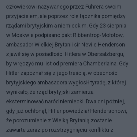
człowiekowi nazywanego przez Führera swoim
przyjacielem, ale poprzez rolę łącznika pomiędzy
rządami brytyjskim a niemieckim. Gdy 23 sierpnia
w Moskwie podpisano pakt Ribbentrop-Mołotow,
ambasador Wielkiej Brytanii sir Nevile Henderson
zjawił się w posiadłości Hitlera w Obersalzbergu,
by wręczyć mu list od premiera Chamberlaina. Gdy
Hitler zapoznał się z jego treścią, w obecności
brytyjskiego ambasadora wygłosił tyradę, z której
wynikało, że rząd brytyjski zamierza
eksterminować naród niemiecki. Dwa dni później,
gdy już ochłonął, Hitler powiedział Hendersonowi,
że porozumienie z Wielką Brytanią zostanie
zawarte zaraz po rozstrzygnięciu konfliktu z