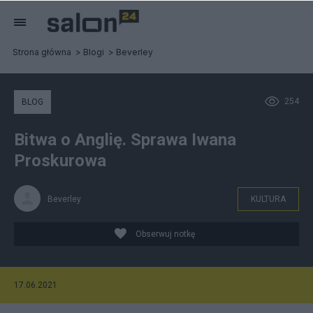
Strona główna
Blogi
Beverley
254
BLOG
Bitwa o Anglię. Sprawa Iwana
Proskurowa
Beverley
KULTURA
Obserwuj notkę
17.06.2021