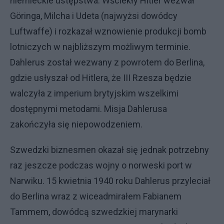
niemieckie ustępstwa. Wściekły Hitler wezwał
Göringa, Milcha i Udeta (najwyżsi dowódcy
Luftwaffe) i rozkazał wznowienie produkcji bomb
lotniczych w najbliższym możliwym terminie.
Dahlerus został wezwany z powrotem do Berlina,
gdzie usłyszał od Hitlera, że III Rzesza będzie
walczyła z imperium brytyjskim wszelkimi
dostępnymi metodami. Misja Dahlerusa
zakończyła się niepowodzeniem.
Szwedzki biznesmen okazał się jednak potrzebny
raz jeszcze podczas wojny o norweski port w
Narwiku. 15 kwietnia 1940 roku Dahlerus przyleciał
do Berlina wraz z wiceadmirałem Fabianem
Tammem, dowódcą szwedzkiej marynarki