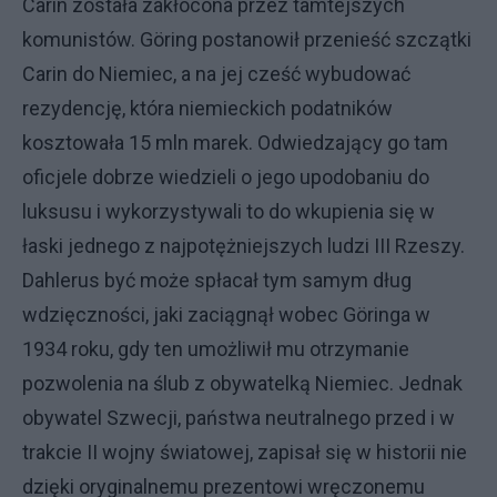
Carin została zakłócona przez tamtejszych
komunistów. Göring postanowił przenieść szczątki
Carin do Niemiec, a na jej cześć wybudować
rezydencję, która niemieckich podatników
kosztowała 15 mln marek. Odwiedzający go tam
oficjele dobrze wiedzieli o jego upodobaniu do
luksusu i wykorzystywali to do wkupienia się w
łaski jednego z najpotężniejszych ludzi III Rzeszy.
Dahlerus być może spłacał tym samym dług
wdzięczności, jaki zaciągnął wobec Göringa w
1934 roku, gdy ten umożliwił mu otrzymanie
pozwolenia na ślub z obywatelką Niemiec. Jednak
obywatel Szwecji, państwa neutralnego przed i w
trakcie II wojny światowej, zapisał się w historii nie
dzięki oryginalnemu prezentowi wręczonemu