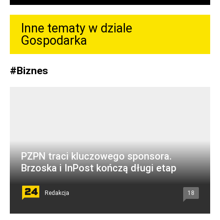
Inne tematy w dziale
Gospodarka
#
Biznes
PZPN traci kluczowego sponsora.
Brzoska i InPost kończą długi etap
Redakcja
18