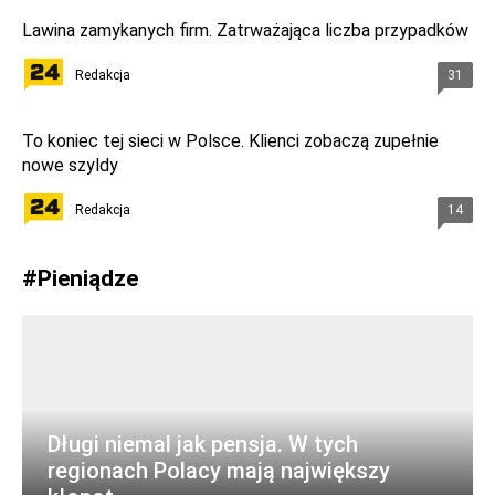
Lawina zamykanych firm. Zatrważająca liczba przypadków
Redakcja
31
To koniec tej sieci w Polsce. Klienci zobaczą zupełnie
nowe szyldy
Redakcja
14
#
Pieniądze
Długi niemal jak pensja. W tych
regionach Polacy mają największy