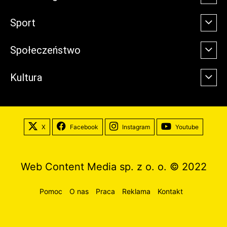
Sport
Społeczeństwo
Kultura
X
Facebook
Instagram
Youtube
Web Content Media sp. z o. o. © 2022
Pomoc
O nas
Praca
Reklama
Kontakt