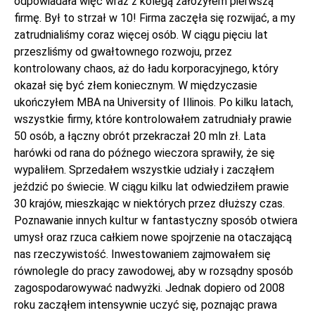
odpowiadała więc wraz z kolegą założyłem pierwszą
firmę. Był to strzał w 10! Firma zaczęła się rozwijać, a my
zatrudnialiśmy coraz więcej osób. W ciągu pięciu lat
przeszliśmy od gwałtownego rozwoju, przez
kontrolowany chaos, aż do ładu korporacyjnego, który
okazał się być złem koniecznym. W międzyczasie
ukończyłem MBA na University of Illinois. Po kilku latach,
wszystkie firmy, które kontrolowałem zatrudniały prawie
50 osób, a łączny obrót przekraczał 20 mln zł. Lata
harówki od rana do późnego wieczora sprawiły, że się
wypaliłem. Sprzedałem wszystkie udziały i zacząłem
jeździć po świecie. W ciągu kilku lat odwiedziłem prawie
30 krajów, mieszkając w niektórych przez dłuższy czas.
Poznawanie innych kultur w fantastyczny sposób otwiera
umysł oraz rzuca całkiem nowe spojrzenie na otaczającą
nas rzeczywistość. Inwestowaniem zajmowałem się
równolegle do pracy zawodowej, aby w rozsądny sposób
zagospodarowywać nadwyżki. Jednak dopiero od 2008
roku zacząłem intensywnie uczyć się, poznając prawa