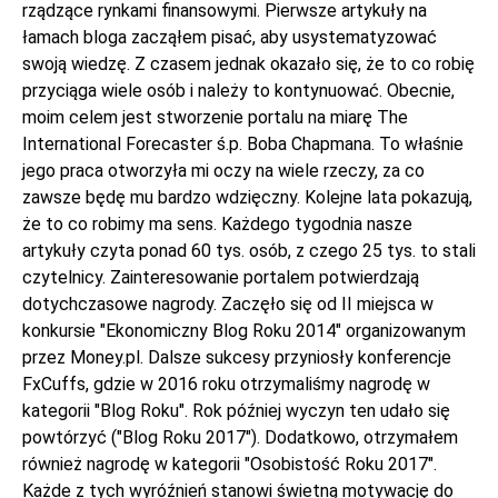
rządzące rynkami finansowymi. Pierwsze artykuły na
łamach bloga zacząłem pisać, aby usystematyzować
swoją wiedzę. Z czasem jednak okazało się, że to co robię
przyciąga wiele osób i należy to kontynuować. Obecnie,
moim celem jest stworzenie portalu na miarę The
International Forecaster ś.p. Boba Chapmana. To właśnie
jego praca otworzyła mi oczy na wiele rzeczy, za co
zawsze będę mu bardzo wdzięczny. Kolejne lata pokazują,
że to co robimy ma sens. Każdego tygodnia nasze
artykuły czyta ponad 60 tys. osób, z czego 25 tys. to stali
czytelnicy. Zainteresowanie portalem potwierdzają
dotychczasowe nagrody. Zaczęło się od II miejsca w
konkursie "Ekonomiczny Blog Roku 2014" organizowanym
przez Money.pl. Dalsze sukcesy przyniosły konferencje
FxCuffs, gdzie w 2016 roku otrzymaliśmy nagrodę w
kategorii "Blog Roku". Rok później wyczyn ten udało się
powtórzyć ("Blog Roku 2017"). Dodatkowo, otrzymałem
również nagrodę w kategorii "Osobistość Roku 2017".
Każde z tych wyróźnień stanowi świetną motywację do