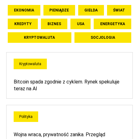
EKONOMIA
PIENIĄDZE
GIEŁDA
ŚWIAT
KREDYTY
BIZNES
USA
ENERGETYKA
KRYPTOWALUTA
SOCJOLOGIA
Kryptowaluta
Bitcoin spada zgodnie z cyklem. Rynek spekuluje
teraz na AI
Polityka
Wojna wraca, prywatność zanika. Przegląd