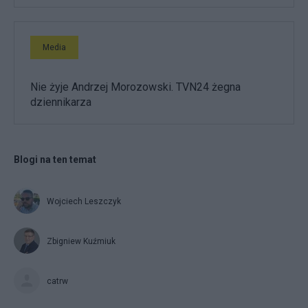
Media
Nie żyje Andrzej Morozowski. TVN24 żegna
dziennikarza
Blogi na ten temat
Wojciech Leszczyk
Zbigniew Kuźmiuk
catrw