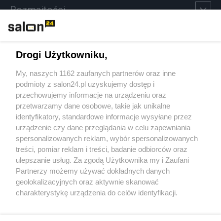
Rozmaitości
Technologie
Drogi Użytkowniku,
Sport
My, naszych 1162 zaufanych partnerów oraz inne
podmioty z salon24.pl uzyskujemy dostęp i
Społeczeństwo
przechowujemy informacje na urządzeniu oraz
przetwarzamy dane osobowe, takie jak unikalne
Kultura
identyfikatory, standardowe informacje wysyłane przez
urządzenie czy dane przeglądania w celu zapewniania
spersonalizowanych reklam, wybór spersonalizowanych
treści, pomiar reklam i treści, badanie odbiorców oraz
ulepszanie usług. Za zgodą Użytkownika my i Zaufani
X
Facebook
Instagram
Youtube
Partnerzy możemy używać dokładnych danych
geolokalizacyjnych oraz aktywnie skanować
charakterystykę urządzenia do celów identyfikacji.
Web Content Media sp. z o. o. © 2022
Ponieważ cenimy Twoją prywatność, prosimy o zgodę na
korzystanie z tych technologii poprzez kliknięcie