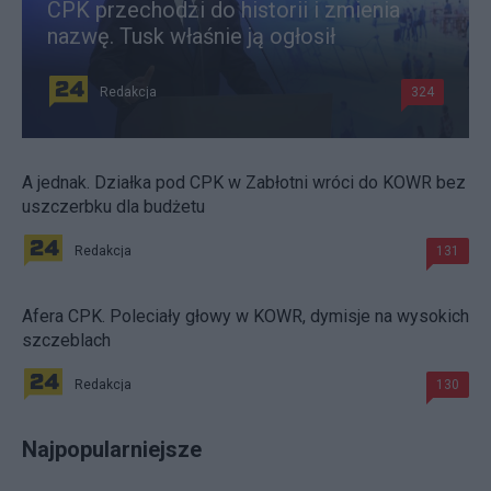
CPK przechodzi do historii i zmienia
nazwę. Tusk właśnie ją ogłosił
Redakcja
324
A jednak. Działka pod CPK w Zabłotni wróci do KOWR bez
uszczerbku dla budżetu
Redakcja
131
Afera CPK. Poleciały głowy w KOWR, dymisje na wysokich
szczeblach
Redakcja
130
Najpopularniejsze