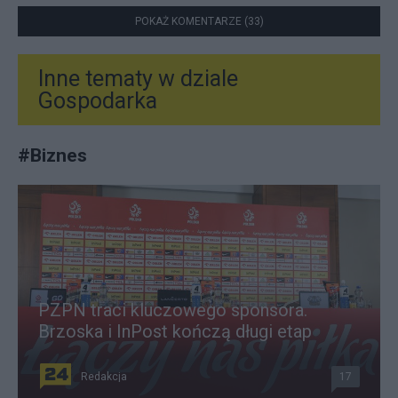
POKAŻ KOMENTARZE (33)
Inne tematy w dziale
Gospodarka
#
Biznes
PZPN traci kluczowego sponsora.
Brzoska i InPost kończą długi etap
Redakcja
17