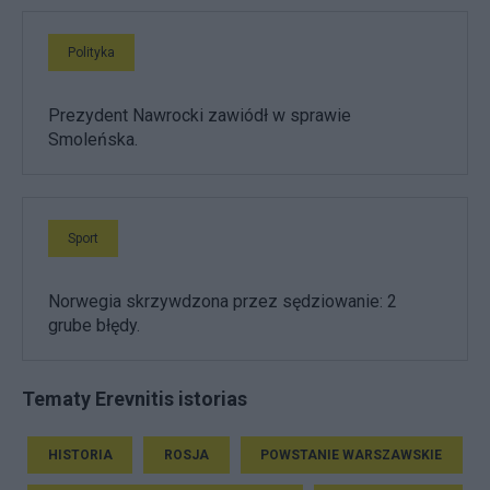
Polityka
Prezydent Nawrocki zawiódł w sprawie
Smoleńska.
Sport
Norwegia skrzywdzona przez sędziowanie: 2
grube błędy.
Tematy Erevnitis istorias
HISTORIA
ROSJA
POWSTANIE WARSZAWSKIE