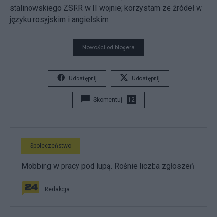
stalinowskiego ZSRR w II wojnie; korzystam ze źródeł w
języku rosyjskim i angielskim.
Nowości od blogera
Udostępnij
Udostępnij
Skomentuj
12
Społeczeństwo
Mobbing w pracy pod lupą. Rośnie liczba zgłoszeń
Redakcja