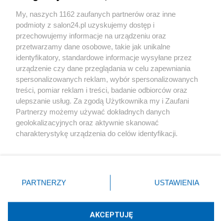
Sport
My, naszych 1162 zaufanych partnerów oraz inne
podmioty z salon24.pl uzyskujemy dostęp i
Społeczeństwo
przechowujemy informacje na urządzeniu oraz
przetwarzamy dane osobowe, takie jak unikalne
Kultura
identyfikatory, standardowe informacje wysyłane przez
urządzenie czy dane przeglądania w celu zapewniania
spersonalizowanych reklam, wybór spersonalizowanych
treści, pomiar reklam i treści, badanie odbiorców oraz
ulepszanie usług. Za zgodą Użytkownika my i Zaufani
X
Facebook
Instagram
Youtube
Partnerzy możemy używać dokładnych danych
geolokalizacyjnych oraz aktywnie skanować
charakterystykę urządzenia do celów identyfikacji.
Web Content Media sp. z o. o. © 2022
Ponieważ cenimy Twoją prywatność, prosimy o zgodę na
korzystanie z tych technologii poprzez kliknięcie
„Akceptuję”. Zgoda jest dobrowolna i zawsze możesz ją
Pomoc
O nas
Praca
Reklama
Kontakt
zmienić/wycofać klikając przycisk ustawień prywatności
PARTNERZY
USTAWIENIA
znajdujący się w lewym dolnym rogu strony
. Niektóre
rodzaje przetwarzania danych nie wymagają zgody
użytkownika, ale masz prawo sprzeciwić się takiemu
AKCEPTUJĘ