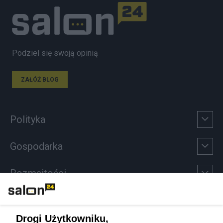
Podziel się swoją opinią
ZAŁÓŻ BLOG
Polityka
Gospodarka
Rozmaitości
Technologie
Drogi Użytkowniku,