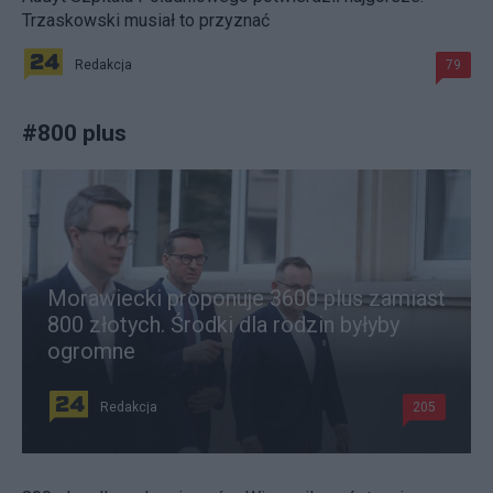
Trzaskowski musiał to przyznać
Redakcja
79
#
800 plus
Morawiecki proponuje 3600 plus zamiast
800 złotych. Środki dla rodzin byłyby
ogromne
Redakcja
205