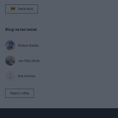
Rafał Woś
Blogi na ten temat
Siukum Balala
Jan Filip Libicki
brat Damian
Napisz notkę