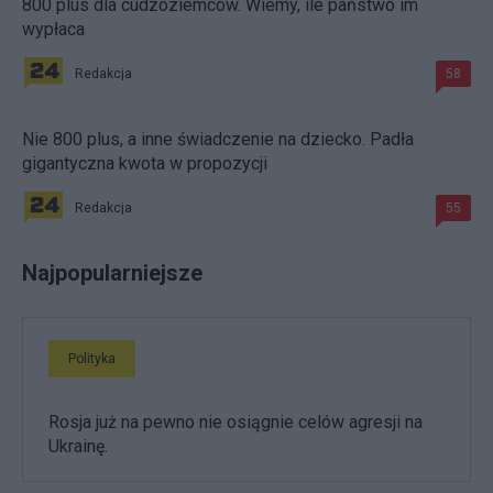
800 plus dla cudzoziemców. Wiemy, ile państwo im
wypłaca
Redakcja
58
Nie 800 plus, a inne świadczenie na dziecko. Padła
gigantyczna kwota w propozycji
Redakcja
55
Najpopularniejsze
Polityka
Rosja już na pewno nie osiągnie celów agresji na
Ukrainę.