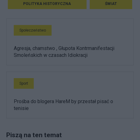
POLITYKA HISTORYCZNA
ŚWIAT
Społeczeństwo
Agresja, chamstwo , Głupota Kontrmanifestacji
Smoleńskich w czasach Idiokracji
Sport
Prośba do blogera HareM by przestał pisać o
tenisie
Piszą na ten temat