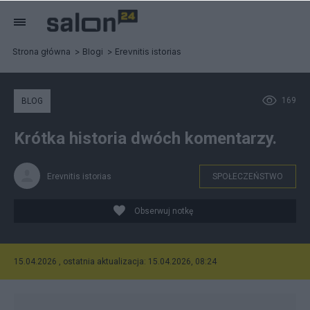
Strona główna
Blogi
Erevnitis istorias
169
BLOG
Krótka historia dwóch komentarzy.
Erevnitis istorias
SPOŁECZEŃSTWO
Obserwuj notkę
15.04.2026 , ostatnia aktualizacja: 15.04.2026, 08:24