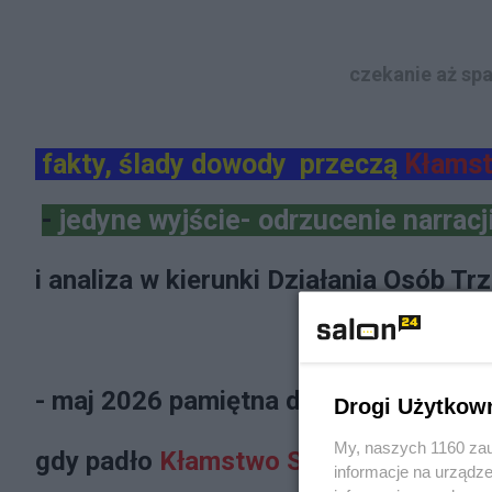
czekanie aż sp
fakty, ślady dowody przeczą
Kłams
-
jedyne wyjście- odrzucenie narracj
i analiza w kierunki Działania Osób Tr
- maj 2026 pamiętna data
Drogi Użytkow
My, naszych 1160 zau
gdy padło
Kłamstwo Smoleńskie
MAK
informacje na urządze