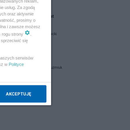
alizowanych reklam,
ie usług. Za zgodą
ych oraz aktywnie
Blogi na ten temat
watność, prosimy o
wolna i zawsze możesz
m rogu strony
.
Jan Filip Libicki
sprzeciwić się
catrw
 naszych serwisów
esz w
Polityce
Zbigniew Kuźmiuk
Napisz notkę
AKCEPTUJĘ