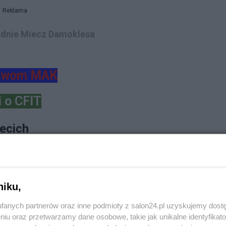
Reklama
adnie Miecz Damoklesa
twom MAK
i o CFIT
zecich
niku,
fanych partnerów oraz inne podmioty z salon24.pl uzyskujemy dost
 o
CFIT
niu oraz przetwarzamy dane osobowe, takie jak unikalne identyfikat