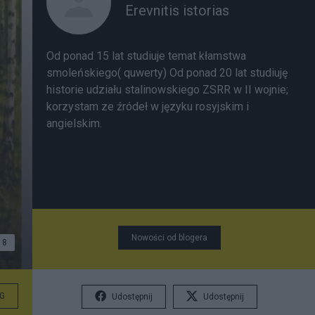
Erevnitis istorias
Od ponad 15 lat studiuje temat kłamstwa
smoleńskiego( quwerty) Od ponad 20 lat studiuję
historie udziału stalinowskiego ZSRR w II wojnie;
korzystam ze źródeł w języku rosyjskim i
angielskim.
Nowości od blogera
8
G
Udostępnij
Udostępnij