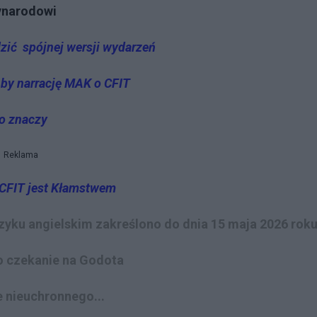
zynarodowi
dzić spójnej wersji wydarzeń
 by narrację MAK o CFIT
o znaczy
Reklama
o CFIT jest Kłamstwem
ęzyku angielskim zakreślono do dnia 15 maja 2026 rok
ko czekanie na Godota
 nieuchronnego...