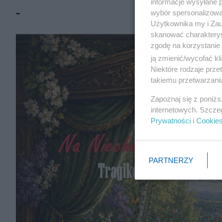
informacje wysyłane 
-
wybór spersonalizowan
Użytkownika my i Zau
skanować charakterys
zgodę na korzystanie 
ją zmienić/wycofać kl
Niektóre rodzaje prz
takiemu przetwarzaniu
Zapoznaj się z poniż
internetowych. Szcze
Prywatności
i
Cookie
PARTNERZY