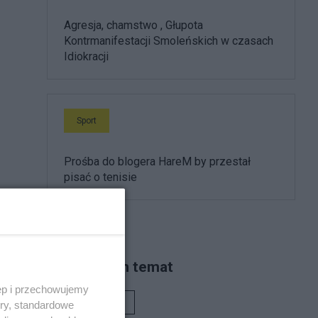
Agresja, chamstwo , Głupota
Kontrmanifestacji Smoleńskich w czasach
Idiokracji
Sport
Prośba do blogera HareM by przestał
pisać o tenisie
Piszą na ten temat
ęp i przechowujemy
Rafał Woś
ory, standardowe