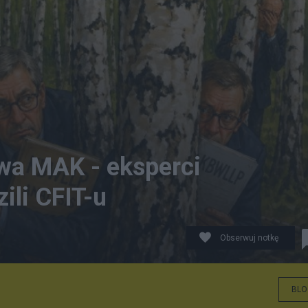
wa MAK - eksperci
zili CFIT-u
Obserwuj notkę
BLO