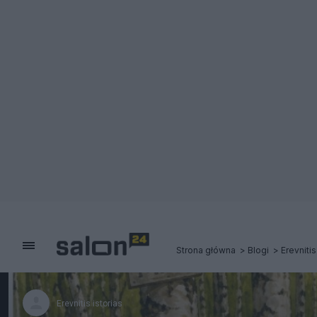
Strona główna
Blogi
Erevnitis
Erevnitis istorias