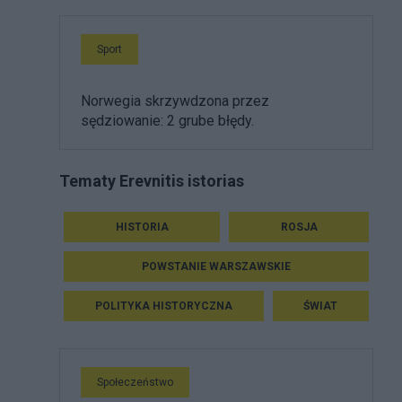
Sport
Norwegia skrzywdzona przez
sędziowanie: 2 grube błędy.
Tematy Erevnitis istorias
HISTORIA
ROSJA
POWSTANIE WARSZAWSKIE
u
POLITYKA HISTORYCZNA
ŚWIAT
Społeczeństwo