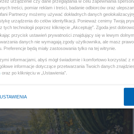
przez urządzenie czy dane przeglądania w celu zapewniania sperson
ych treści, pomiar reklam i treści, badanie odbiorców oraz ulepszan
fani Partnerzy możemy używać dokładnych danych geolokalizacyjn
tykę urządzenia do celów identyfikacji. Ponieważ cenimy Twoją pry
z tych technologii poprzez kliknięcie „Akceptuję”. Zgoda jest dobro
ikając przycisk ustawień prywatności znajdujący się w lewym dolny
etwarzania danych nie wymagają zgody użytkownika, ale masz prawo 
. Preferencje będą miały zastosowania tylko na tej witrynie.
szymi informacjami, abyś mógł świadomie i komfortowo korzystać z
gółowe informacje dotyczące przetwarzania Twoich danych znajdzi
s
oraz po kliknięciu w „Ustawienia”.
USTAWIENIA