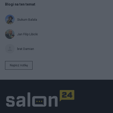
Blogi na ten temat
Siukum Balala
Jan Filip Libicki
brat Damian
Napisz notkę