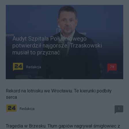
Audyt Szpitala Południowego
potwierdził najgorsze. Trzaskowski
musiał to przyznać
Redakcja
79
Rekord na lotnisku we Wrocławiu. Te kierunki podbiły
serca
Redakcja
1
Tragedia w Brzesku. Tłum gapiów nagrywał śmigłowiec z