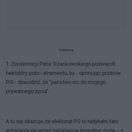
Reklama
1. Zwolennicy Pana Trzaskowskiego poświęcili
hektolitry potu i atramentu, by - oponując przeciw
PiS - dowodzić, że "państwu nic do mojego
prywatnego życia".
A tu się okazuje, że elektorat PO to radykalni fani
wtrącania się przez państwo w prywatne życie- i z