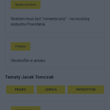
Społeczeństwo
Realizm musi być "romantyczny" - na rocznicę
wybuchu Powstania
Polityka
Ukrainofile w amoku
Tematy Jacek Tomczak
PRAWO
LEWICA
PATRIOTYZM