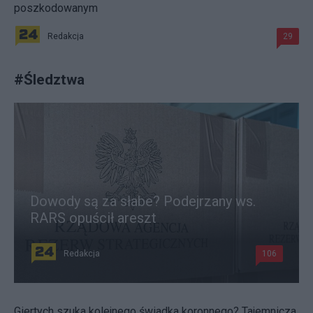
poszkodowanym
Redakcja
29
#
Śledztwa
Dowody są za słabe? Podejrzany ws.
RARS opuścił areszt
Redakcja
106
Giertych szuka kolejnego świadka koronnego? Tajemnicza