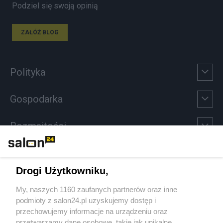
Podziel się swoją opinią
ZAŁÓŻ BLOG
Polityka
Gospodarka
Rozmaitości
Technologie
Drogi Użytkowniku,
Sport
My, naszych 1160 zaufanych partnerów oraz inne
podmioty z salon24.pl uzyskujemy dostęp i
Społeczeństwo
przechowujemy informacje na urządzeniu oraz
przetwarzamy dane osobowe, takie jak unikalne