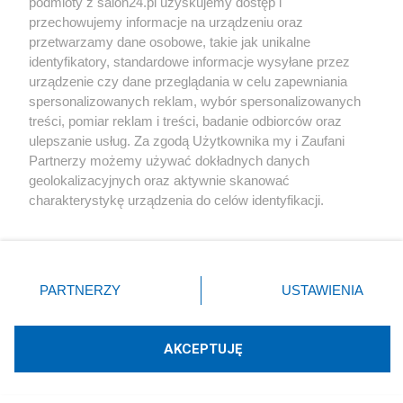
podmioty z salon24.pl uzyskujemy dostęp i
przechowujemy informacje na urządzeniu oraz
Sprawca zabójstwa po zatrzymaniu powiedział
przetwarzamy dane osobowe, takie jak unikalne
policjantom, że słyszał głos, który kazał mu zabić
identyfikatory, standardowe informacje wysyłane przez
urządzenie czy dane przeglądania w celu zapewniania
starszą siostrę. Według lokalnych mediów,
spersonalizowanych reklam, wybór spersonalizowanych
mieszkańcy Głowaczowej są zaskoczeni tragedią.
treści, pomiar reklam i treści, badanie odbiorców oraz
ulepszanie usług. Za zgodą Użytkownika my i Zaufani
Mówią, że była to normalna rodzina, a 15-latek
Partnerzy możemy używać dokładnych danych
dobrym i spokojnym uczniem."
geolokalizacyjnych oraz aktywnie skanować
charakterystykę urządzenia do celów identyfikacji.
Znowu dziwna rzecz. Chłopaczek słyszy głos,
Ponieważ cenimy Twoją prywatność, prosimy o zgodę na
korzystanie z tych technologii poprzez kliknięcie
który mu każe zabić siostrę. O możliwości
„Akceptuję”. Zgoda jest dobrowolna i zawsze możesz ją
słyszenia głosów w głowie wspominałem już w
zmienić/wycofać klikając przycisk ustawień prywatności
PARTNERZY
USTAWIENIA
moim poście "
znajdujący się w lewym dolnym rogu strony
5 G w Polsce – co z hakerami i
. Niektóre
rodzaje przetwarzania danych nie wymagają zgody
terrorystami?
".
użytkownika, ale masz prawo sprzeciwić się takiemu
AKCEPTUJĘ
przetwarzaniu. Preferencje będą miały zastosowania tylko
Kolejne zdarzenie o którym donosi
Radio Zet
:
na tej witrynie.