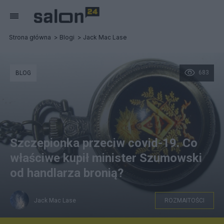
Strona główna
Blogi
Jack Mac Lase
683
BLOG
Szczepionka przeciw covid-19. Co
właściwe kupił minister Szumowski
od handlarza bronią?
Jack Mac Lase
ROZMAITOŚCI
Jacek Jaworski