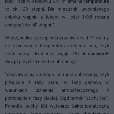
lodu i soli w stosunku 2/1 minimalna temperatura
to ok. -20 stopni. Dla mieszanki uwodnionego
chlorku wapnia z lodem w ilości 1/0,8 można
osiągnąć do -40 stopni. "
W przypadku szczepionki przeciw covid-19 mamy
do czynienia z temperaturą suchego lodu, czyli
zestalonego dwutlenku węgla. Portal
suchylod-
dcs.pl
przybliża nam tą substancję:
"Właściwością suchego lodu jest sublimacja, czyli
przejście z fazy stałej w fazę gazową w
warunkach ciśnienia atmosferycznego z
pominięciem fazy ciekłej. Stąd termin "suchy lód".
Ponadto, suchy lód wytwarza bakteriostatyczną
atmosferę, która poprawia jakość chłodzonych