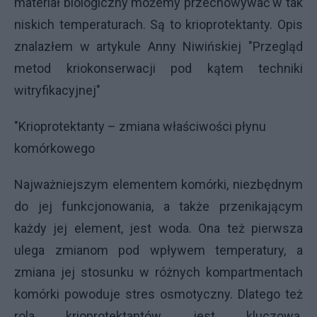
materiał biologiczny możemy przechowywać w tak
niskich temperaturach. Są to krioprotektanty. Opis
znalazłem w artykule Anny Niwińskiej "Przegląd
metod kriokonserwacji pod kątem techniki
witryfikacyjnej"
"Krioprotektanty – zmiana właściwości płynu
komórkowego
Najważniejszym elementem komórki, niezbędnym
do jej funkcjonowania, a także przenikającym
każdy jej element, jest woda. Ona też pierwsza
ulega zmianom pod wpływem temperatury, a
zmiana jej stosunku w różnych kompartmentach
komórki powoduje stres osmotyczny. Dlatego też
rola krioprotektantów jest kluczowa.