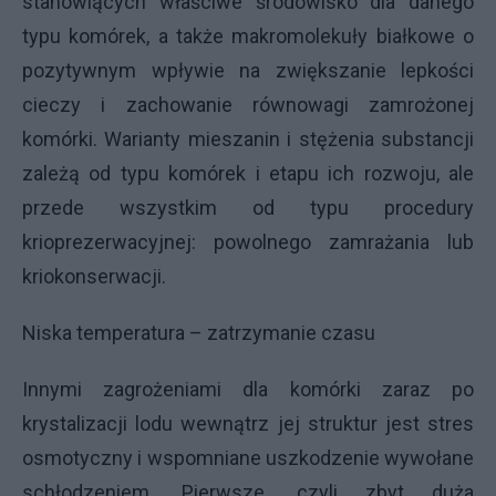
stanowiących właściwe środowisko dla danego
typu komórek, a także makromolekuły białkowe o
pozytywnym wpływie na zwiększanie lepkości
cieczy i zachowanie równowagi zamrożonej
komórki. Warianty mieszanin i stężenia substancji
zależą od typu komórek i etapu ich rozwoju, ale
przede wszystkim od typu procedury
krioprezerwacyjnej: powolnego zamrażania lub
kriokonserwacji.
Niska temperatura – zatrzymanie czasu
Innymi zagrożeniami dla komórki zaraz po
krystalizacji lodu wewnątrz jej struktur jest stres
osmotyczny i wspomniane uszkodzenie wywołane
schłodzeniem. Pierwsze, czyli zbyt duża