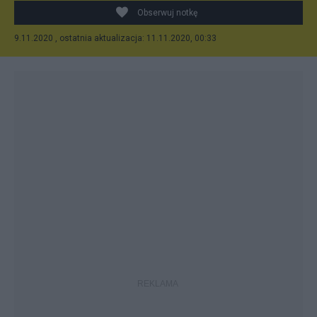
Obserwuj notkę
9.11.2020 , ostatnia aktualizacja: 11.11.2020, 00:33