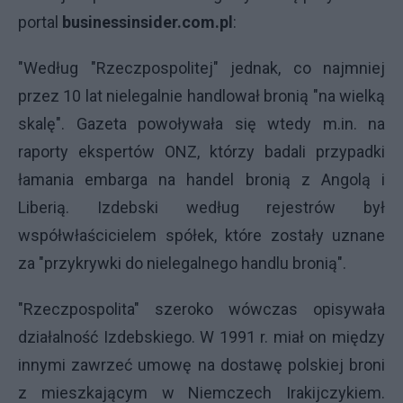
portal
businessinsider.com.pl
:
"Według "Rzeczpospolitej" jednak, co najmniej
przez 10 lat nielegalnie handlował bronią "na wielką
skalę". Gazeta powoływała się wtedy m.in. na
raporty ekspertów ONZ, którzy badali przypadki
łamania embarga na handel bronią z Angolą i
Liberią. Izdebski według rejestrów był
współwłaścicielem spółek, które zostały uznane
za "przykrywki do nielegalnego handlu bronią".
"Rzeczpospolita" szeroko wówczas opisywała
działalność Izdebskiego. W 1991 r. miał on między
innymi zawrzeć umowę na dostawę polskiej broni
z mieszkającym w Niemczech Irakijczykiem.