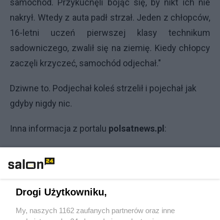
samochód. Przykucnęli bojąc się, by nikt ich nie
nakrył. Wtedy z auta padł strzał. Jeden z chłopców,
16-letni uczeń pierwszej klasy technikum
sadowniczego, zwalił się na ziemię. Kiedy chłopcy
zaczęli krzyczeć, samochód odjechał."
Dziwne to. Podjechał koleś strzelił i pojechał jak
gdyby nigdy nic.
Inna informacja z portalu
polsatnews.pl
:
"W poniedziałek 15-latek zadał swojej siostrze
kilkanaście ciosów drewnianą pałką i nożem w
różne części ciała. Bezpośrednio po tragedii
Drogi Użytkowniku,
zadzwonił po pogotowie ratunkowe. Mimo
My, naszych 1162 zaufanych partnerów oraz inne
reanimacji, dziewczyna zmarła.