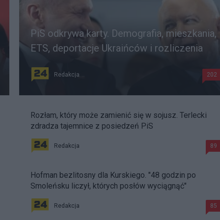
PiS odkrywa karty. Demografia, mieszkania,
ETS, deportacje Ukraińców i rozliczenia
Redakcja
202
Rozłam, który może zamienić się w sojusz. Terlecki
zdradza tajemnice z posiedzeń PiS
Redakcja
89
Hofman bezlitosny dla Kurskiego. "48 godzin po
Smoleńsku liczył, których posłów wyciągnąć"
Redakcja
85