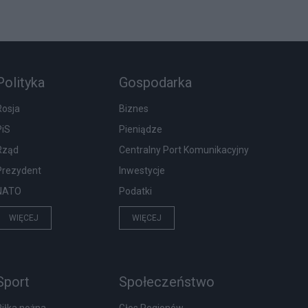
Polityka
Gospodarka
Rosja
Biznes
PiS
Pieniądze
Rząd
Centralny Port Komunikacyjny
Prezydent
Inwestycje
NATO
Podatki
WIĘCEJ
WIĘCEJ
Sport
Społeczeństwo
Piłka nożna
Głos Regionów