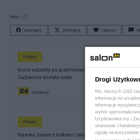
Autor: J.T.
Udostępnij
Udostępnij
Lubię to!
S
Polityka
Kreml wściekły po przemówieniu Nawrockiego.
Zacharowa dostała szału
Drogi Użytkow
My, naszych 1162 zau
Redakcja
informacje na urządze
informacje wysyłane 
wybór spersonalizowan
Użytkownika my i Zau
Polityka
skanować charakterys
zgodę na korzystanie 
Karaoke, basen z kulkami i tańce hulańce. Tak resort