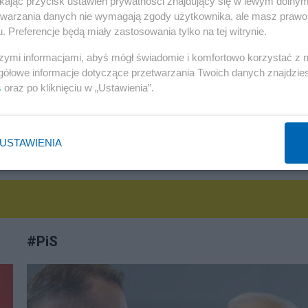
ikając przycisk ustawień prywatności znajdujący się w lewym dolny
do Trójmorza
etwarzania danych nie wymagają zgody użytkownika, ale masz prawo 
. Preferencje będą miały zastosowania tylko na tej witrynie.
Redakcja
szymi informacjami, abyś mógł świadomie i komfortowo korzystać z
gółowe informacje dotyczące przetwarzania Twoich danych znajdzi
s
oraz po kliknięciu w „Ustawienia”.
USTAWIENIA
Ż KOMENTARZE
#
PiS