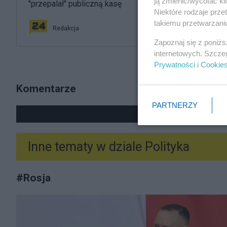
ją zmienić/wycofać kl
"przepalał" publiczną kasę
Niektóre rodzaje prz
takiemu przetwarzaniu
Redakcja
Zapoznaj się z poniż
internetowych. Szcze
Prywatności
i
Cookie
Komentarze
PARTNERZY
POKA
Inne tematy w dziale
Polityka
#
Rosja