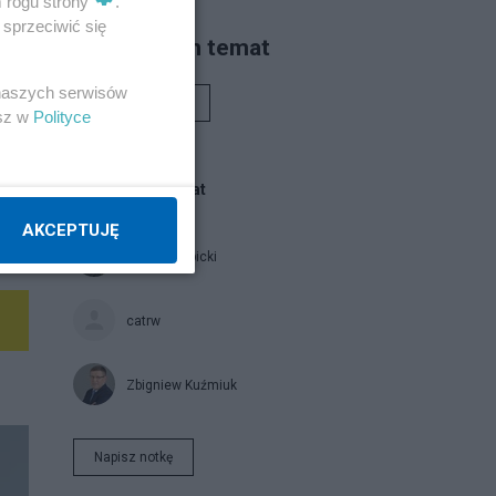
m rogu strony
.
sprzeciwić się
Piszą na ten temat
 naszych serwisów
Rafał Woś
esz w
Polityce
Blogi na ten temat
AKCEPTUJĘ
Jan Filip Libicki
catrw
Zbigniew Kuźmiuk
Napisz notkę