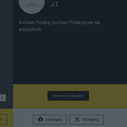
J.T.
Kocham Polskę i kocham Polaków,ale nie
wszystkich.
Nowości od blogera
0
G
Udostępnij
Udostępnij