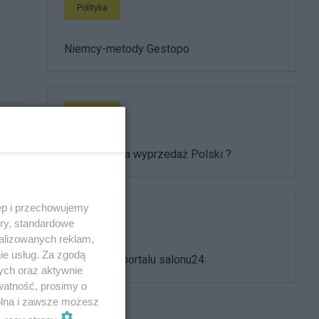
Polityka
Niemcy-metody Gestopo
Polityka
Kto zatrzyma wyprzedaż Polski ?
ęp i przechowujemy
Polityka
ory, standardowe
alizowanych reklam,
ie usług. Za zgodą
Cenzura na portalu salonu24.
ych oraz aktywnie
watność, prosimy o
wolna i zawsze możesz