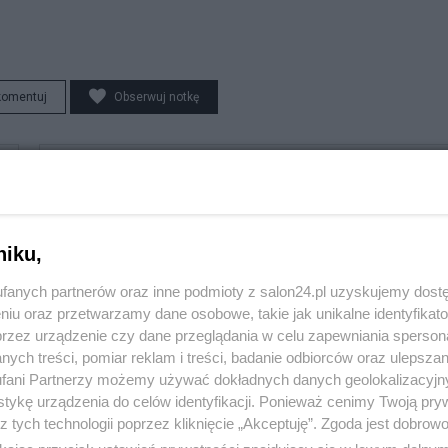
komentuj
Obserwuj notkę
Polityka
PiS odkrywa karty. Demografia, mieszkania, ETS,
deportacje Ukraińców i rozliczenia
niku,
fanych partnerów oraz inne podmioty z salon24.pl uzyskujemy dost
Redakcja
niu oraz przetwarzamy dane osobowe, takie jak unikalne identyfikat
przez urządzenie czy dane przeglądania w celu zapewniania sperson
ych treści, pomiar reklam i treści, badanie odbiorców oraz ulepszan
fani Partnerzy możemy używać dokładnych danych geolokalizacyjn
Polityka
tykę urządzenia do celów identyfikacji. Ponieważ cenimy Twoją pry
z tych technologii poprzez kliknięcie „Akceptuję”. Zgoda jest dobro
Rok z Nawrockim. Głośne weta, sojusz z USA i powrót