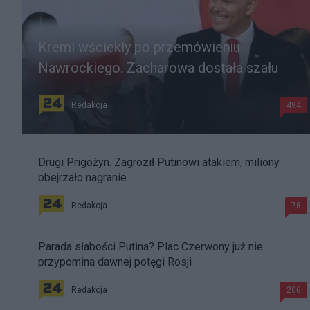
Kreml wściekły po przemówieniu
Nawrockiego. Zacharowa dostała szału
Redakcja
494
Drugi Prigożyn. Zagroził Putinowi atakiem, miliony
obejrzało nagranie
Redakcja
78
Parada słabości Putina? Plac Czerwony już nie
przypomina dawnej potęgi Rosji
Redakcja
206