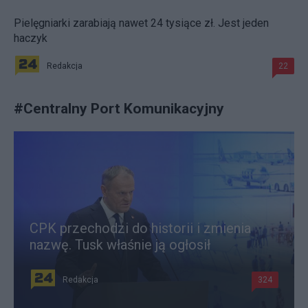
Pielęgniarki zarabiają nawet 24 tysiące zł. Jest jeden
haczyk
Redakcja
22
#
Centralny Port Komunikacyjny
CPK przechodzi do historii i zmienia
nazwę. Tusk właśnie ją ogłosił
Redakcja
324