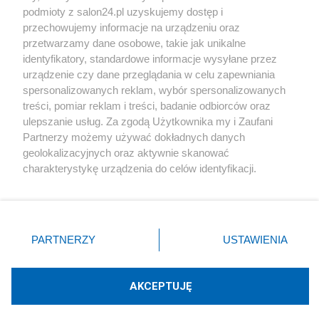
podmioty z salon24.pl uzyskujemy dostęp i
Społeczeństwo
przechowujemy informacje na urządzeniu oraz
przetwarzamy dane osobowe, takie jak unikalne
Kultura
identyfikatory, standardowe informacje wysyłane przez
urządzenie czy dane przeglądania w celu zapewniania
spersonalizowanych reklam, wybór spersonalizowanych
treści, pomiar reklam i treści, badanie odbiorców oraz
ulepszanie usług. Za zgodą Użytkownika my i Zaufani
X
Facebook
Instagram
Youtube
Partnerzy możemy używać dokładnych danych
geolokalizacyjnych oraz aktywnie skanować
charakterystykę urządzenia do celów identyfikacji.
Web Content Media sp. z o. o. © 2022
Ponieważ cenimy Twoją prywatność, prosimy o zgodę na
korzystanie z tych technologii poprzez kliknięcie
„Akceptuję”. Zgoda jest dobrowolna i zawsze możesz ją
Pomoc
O nas
Praca
Reklama
Kontakt
zmienić/wycofać klikając przycisk ustawień prywatności
PARTNERZY
USTAWIENIA
znajdujący się w lewym dolnym rogu strony
. Niektóre
rodzaje przetwarzania danych nie wymagają zgody
użytkownika, ale masz prawo sprzeciwić się takiemu
AKCEPTUJĘ
przetwarzaniu. Preferencje będą miały zastosowania tylko
Technologię dostarcza:
W3media.pl
na tej witrynie.