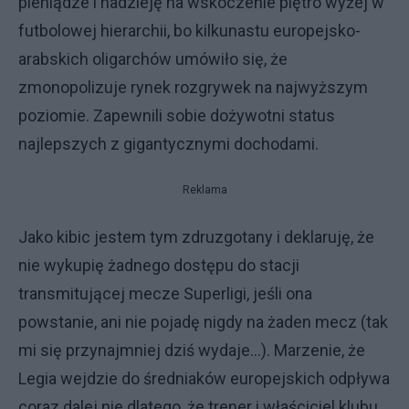
pieniądze i nadzieję na wskoczenie piętro wyżej w
futbolowej hierarchii, bo kilkunastu europejsko-
arabskich oligarchów umówiło się, że
zmonopolizuje rynek rozgrywek na najwyższym
poziomie. Zapewnili sobie dożywotni status
najlepszych z gigantycznymi dochodami.
Reklama
Jako kibic jestem tym zdruzgotany i deklaruję, że
nie wykupię żadnego dostępu do stacji
transmitującej mecze Superligi, jeśli ona
powstanie, ani nie pojadę nigdy na żaden mecz (tak
mi się przynajmniej dziś wydaje…). Marzenie, że
Legia wejdzie do średniaków europejskich odpływa
coraz dalej nie dlatego, że trener i właściciel klubu