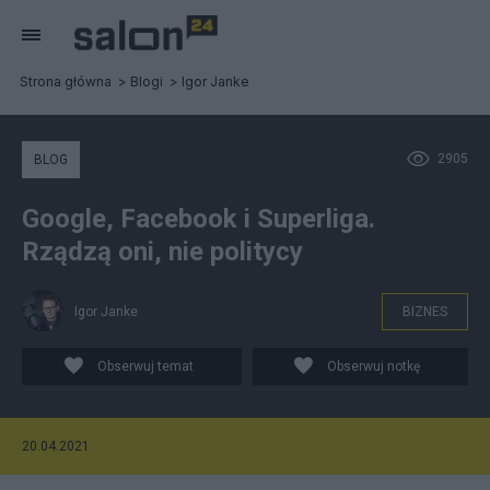
Strona główna
Blogi
Igor Janke
2905
BLOG
Google, Facebook i Superliga.
Rządzą oni, nie politycy
Igor Janke
BIZNES
Obserwuj temat
Obserwuj notkę
20.04.2021