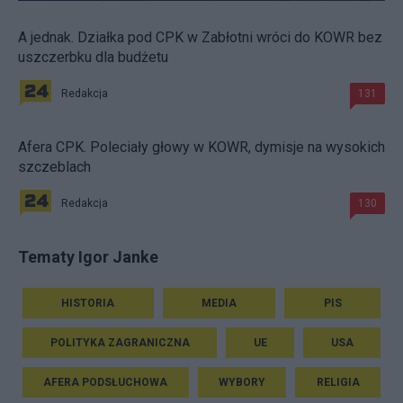
A jednak. Działka pod CPK w Zabłotni wróci do KOWR bez
uszczerbku dla budżetu
Redakcja
131
Afera CPK. Poleciały głowy w KOWR, dymisje na wysokich
szczeblach
Redakcja
130
Tematy Igor Janke
HISTORIA
MEDIA
PIS
POLITYKA ZAGRANICZNA
UE
USA
AFERA PODSŁUCHOWA
WYBORY
RELIGIA