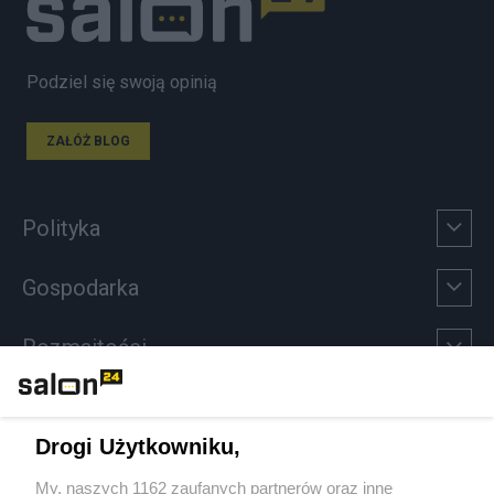
Podziel się swoją opinią
ZAŁÓŻ BLOG
Polityka
Gospodarka
Rozmaitości
Technologie
Drogi Użytkowniku,
Sport
My, naszych 1162 zaufanych partnerów oraz inne