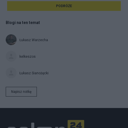
PODRÓŻE
Blogi na ten temat
Łukasz Warzecha
kelkeszos
Łukasz Sianożęcki
Napisz notkę