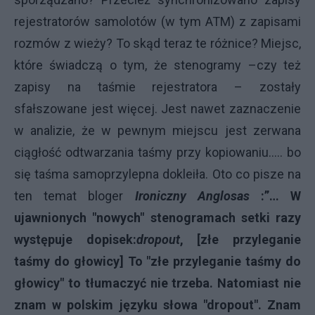
rejestratorów samolotów (w tym ATM) z zapisami
rozmów z wieży? To skąd teraz te różnice? Miejsc,
które świadczą o tym, że stenogramy –czy też
zapisy na taśmie rejestratora – zostały
sfałszowane jest więcej. Jest nawet zaznaczenie
w analizie, że w pewnym miejscu jest zerwana
ciągłość odtwarzania taśmy przy kopiowaniu….. bo
się taśma samoprzylepna dokleiła. Oto co pisze na
ten temat bloger
Ironiczny Anglosas
:”…
W
ujawnionych "nowych" stenogramach setki razy
występuje dopisek:
dropout
, [złe przyleganie
taśmy do głowicy] To "złe przyleganie taśmy do
głowicy" to tłumaczyć nie trzeba. Natomiast nie
znam w polskim języku słowa "dropout". Znam