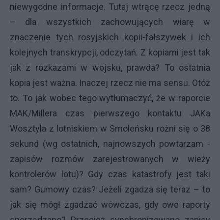
niewygodne informacje. Tutaj wtrącę rzecz jedną
– dla wszystkich zachowujących wiarę w
znaczenie tych rosyjskich kopii-fałszywek i ich
kolejnych transkrypcji, odczytań. Z kopiami jest tak
jak z rozkazami w wojsku, prawda? To ostatnia
kopia jest ważna. Inaczej rzecz nie ma sensu. Otóż
to. To jak wobec tego wytłumaczyć, że w raporcie
MAK/Millera czas pierwszego kontaktu JAKa
Wosztyla z lotniskiem w Smoleńsku rożni się o 38
sekund (wg ostatnich, najnowszych powtarzam -
zapisów rozmów zarejestrowanych w wieży
kontrolerów lotu)? Gdy czas katastrofy jest taki
sam? Gumowy czas? Jeżeli zgadza się teraz – to
jak się mógł zgadzać wówczas, gdy owe raporty
sporządzano? Przecież synchronizowano zapisy