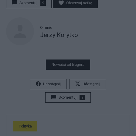
Skomentuj
9
Obserwuj notkę
O mnie
Jerzy Korytko
Nowości od blogera
Udostępnij
Udostępnij
Skomentuj
9
Polityka