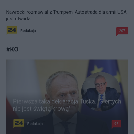
Nawrocki rozmawiał z Trumpem. Autostrada dla armii USA
jest otwarta
Redakcja
207
#
KO
Pierwsza taka deklaracja Tuska. "Giertych
nie jest świętą krową"
Redakcja
96