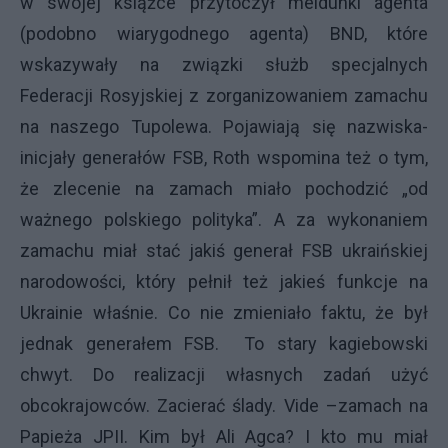
w swojej książce przytoczył meldunki agenta
(podobno wiarygodnego agenta) BND, które
wskazywały na związki służb specjalnych
Federacji Rosyjskiej z zorganizowaniem zamachu
na naszego Tupolewa. Pojawiają się nazwiska-
inicjały generałów FSB, Roth wspomina też o tym,
że zlecenie na zamach miało pochodzić „od
ważnego polskiego polityka”. A za wykonaniem
zamachu miał stać jakiś generał FSB ukraińskiej
narodowości, który pełnił też jakieś funkcje na
Ukrainie właśnie. Co nie zmieniało faktu, że był
jednak generałem FSB. To stary kagiebowski
chwyt. Do realizacji własnych zadań użyć
obcokrajowców. Zacierać ślady. Vide –zamach na
Papieża JPII. Kim był Ali Agca? I kto mu miał