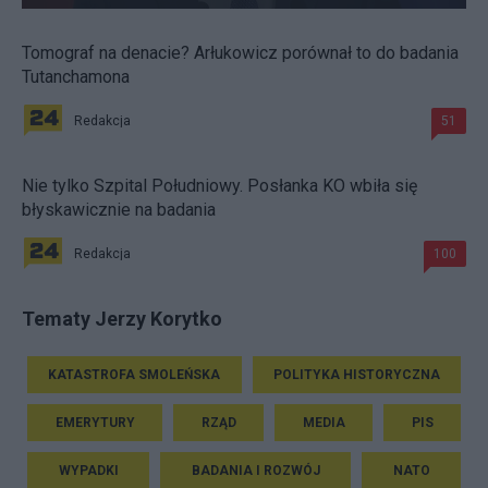
Tomograf na denacie? Arłukowicz porównał to do badania
Tutanchamona
Redakcja
51
Nie tylko Szpital Południowy. Posłanka KO wbiła się
błyskawicznie na badania
Redakcja
100
Tematy Jerzy Korytko
KATASTROFA SMOLEŃSKA
POLITYKA HISTORYCZNA
EMERYTURY
RZĄD
MEDIA
PIS
WYPADKI
BADANIA I ROZWÓJ
NATO