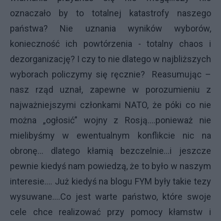
oznaczało by to totalnej katastrofy naszego
państwa? Nie uznania wyników wyborów,
konieczność ich powtórzenia - totalny chaos i
dezorganizację? I czy to nie dlatego w najbliższych
wyborach policzymy się ręcznie? Reasumując –
nasz rząd uznał, zapewne w porozumieniu z
najważniejszymi członkami NATO, że póki co nie
można „ogłosić” wojny z Rosją….ponieważ nie
mielibyśmy w ewentualnym konflikcie nic na
obronę… dlatego kłamią bezczelnie…i jeszcze
pewnie kiedyś nam powiedzą, że to było w naszym
interesie…. Już kiedyś na blogu FYM były takie tezy
wysuwane….Co jest warte państwo, które swoje
cele chce realizować przy pomocy kłamstw i