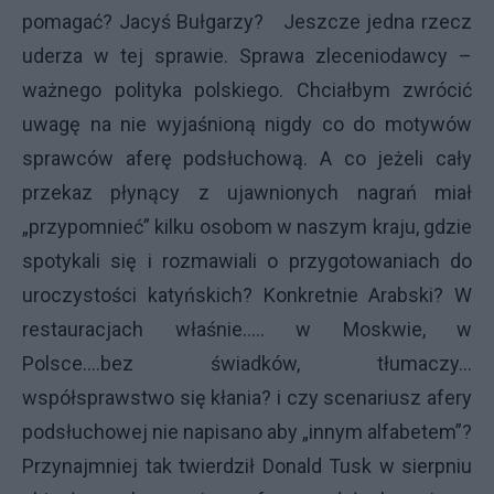
pomagać? Jacyś Bułgarzy? Jeszcze jedna rzecz
uderza w tej sprawie. Sprawa zleceniodawcy –
ważnego polityka polskiego. Chciałbym zwrócić
uwagę na nie wyjaśnioną nigdy co do motywów
sprawców aferę podsłuchową. A co jeżeli cały
przekaz płynący z ujawnionych nagrań miał
„przypomnieć” kilku osobom w naszym kraju, gdzie
spotykali się i rozmawiali o przygotowaniach do
uroczystości katyńskich? Konkretnie Arabski? W
restauracjach właśnie….. w Moskwie, w
Polsce….bez świadków, tłumaczy…
współsprawstwo się kłania? i czy scenariusz afery
podsłuchowej nie napisano aby „innym alfabetem”?
Przynajmniej tak twierdził Donald Tusk w sierpniu