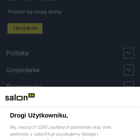
Podziel się swoją opinią
ZAŁÓŻ BLOG
Polityka
Gospodarka
Rozmaitości
Technologie
Drogi Użytkowniku,
Sport
My, naszych 1160 zaufanych partnerów oraz inne
podmioty z salon24.pl uzyskujemy dostęp i
Społeczeństwo