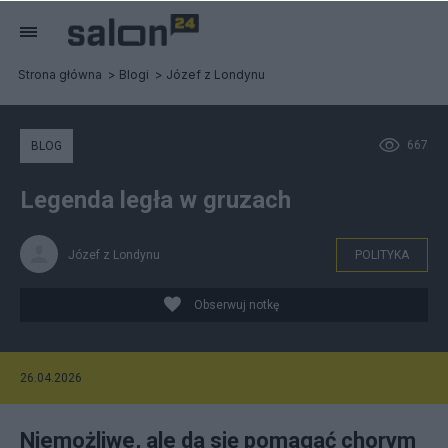
Strona główna
Blogi
Józef z Londynu
667
BLOG
Legenda legła w gruzach
Józef z Londynu
POLITYKA
Obserwuj notkę
26.04.2026
Niemożliwe, ale da się pomagać chorym