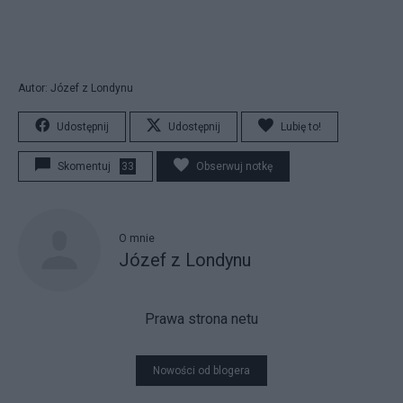
Autor: Józef z Londynu
Udostępnij
Udostępnij
Lubię to!
Skomentuj
33
Obserwuj notkę
O mnie
Józef z Londynu
Prawa strona netu
Nowości od blogera