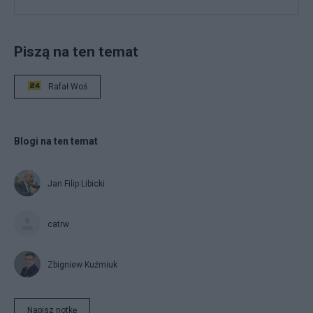
Piszą na ten temat
Rafał Woś
Blogi na ten temat
Jan Filip Libicki
catrw
Zbigniew Kuźmiuk
Napisz notkę