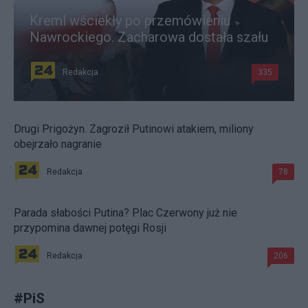
Kreml wściekły po przemówieniu
Nawrockiego. Zacharowa dostała szału
Redakcja
335
Drugi Prigożyn. Zagroził Putinowi atakiem, miliony
obejrzało nagranie
Redakcja
78
Parada słabości Putina? Plac Czerwony już nie
przypomina dawnej potęgi Rosji
Redakcja
206
#
PiS