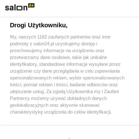
Technologie
Drogi Użytkowniku,
Sport
My, naszych 1162 zaufanych partnerów oraz inne
podmioty z salon24.pl uzyskujemy dostęp i
Społeczeństwo
przechowujemy informacje na urządzeniu oraz
przetwarzamy dane osobowe, takie jak unikalne
Kultura
identyfikatory, standardowe informacje wysyłane przez
urządzenie czy dane przeglądania w celu zapewniania
spersonalizowanych reklam, wybór spersonalizowanych
treści, pomiar reklam i treści, badanie odbiorców oraz
ulepszanie usług. Za zgodą Użytkownika my i Zaufani
X
Facebook
Instagram
Youtube
Partnerzy możemy używać dokładnych danych
geolokalizacyjnych oraz aktywnie skanować
charakterystykę urządzenia do celów identyfikacji.
Web Content Media sp. z o. o. © 2022
Ponieważ cenimy Twoją prywatność, prosimy o zgodę na
korzystanie z tych technologii poprzez kliknięcie
„Akceptuję”. Zgoda jest dobrowolna i zawsze możesz ją
Pomoc
O nas
Praca
Reklama
Kontakt
zmienić/wycofać klikając przycisk ustawień prywatności