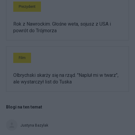
Prezydent
Rok z Nawrockim. Głośne weta, sojusz z USA i
powrót do Trójmorza
Film
Olbrychski skarży się na rząd. "Napluł mi w twarz",
ale wystarczył list do Tuska
Blogi na ten temat
Justyna Bazylak