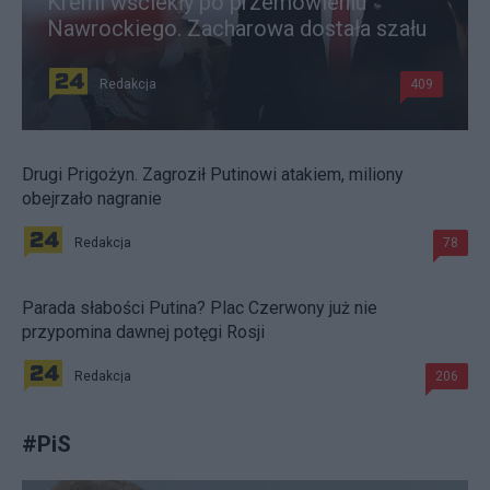
Kreml wściekły po przemówieniu
Nawrockiego. Zacharowa dostała szału
Redakcja
409
Drugi Prigożyn. Zagroził Putinowi atakiem, miliony
obejrzało nagranie
Redakcja
78
Parada słabości Putina? Plac Czerwony już nie
przypomina dawnej potęgi Rosji
Redakcja
206
#
PiS