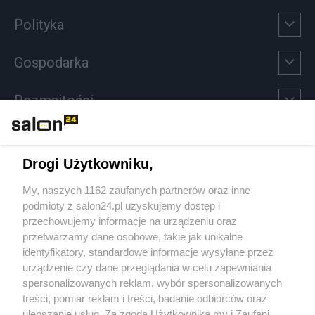
Polityka
Gospodarka
Rozmaitości
Technologie
Drogi Użytkowniku,
Sport
My, naszych 1162 zaufanych partnerów oraz inne
podmioty z salon24.pl uzyskujemy dostęp i
Społeczeństwo
przechowujemy informacje na urządzeniu oraz
przetwarzamy dane osobowe, takie jak unikalne
Kultura
identyfikatory, standardowe informacje wysyłane przez
urządzenie czy dane przeglądania w celu zapewniania
spersonalizowanych reklam, wybór spersonalizowanych
treści, pomiar reklam i treści, badanie odbiorców oraz
ulepszanie usług. Za zgodą Użytkownika my i Zaufani