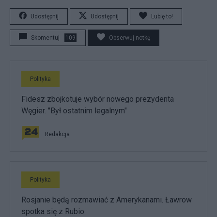
Udostępnij
Udostępnij
Lubię to!
Skomentuj
109
Obserwuj notkę
Polityka
Fidesz zbojkotuje wybór nowego prezydenta
Węgier. "Był ostatnim legalnym"
Redakcja
Polityka
Rosjanie będą rozmawiać z Amerykanami. Ławrow
spotka się z Rubio