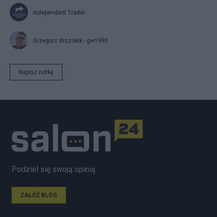
Independent Trader
Grzegorz Wszołek - gw1990
Napisz notkę
Podziel się swoją opinią
ZAŁÓŻ BLOG