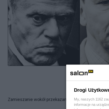
Drogi Użytkow
Zamieszanie wokół przekazania pocisków Ukrainie i 
My, naszych 1162 zau
informacje na urządze