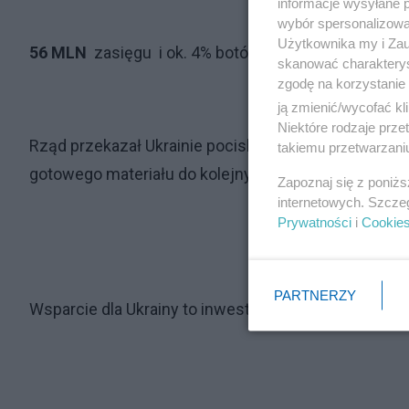
informacje wysyłane 
wybór spersonalizowan
Użytkownika my i Zau
56 MLN
zasięgu i ok. 4% botów
skanować charakterys
zgodę na korzystanie 
ją zmienić/wycofać kl
Niektóre rodzaje prz
Rząd przekazał Ukrainie pociski. Odtajnienie listy 
takiemu przetwarzaniu
gotowego materiału do kolejnych pytań o procedury
Zapoznaj się z poniż
internetowych. Szcze
Prywatności
i
Cookie
PARTNERZY
Wsparcie dla Ukrainy to inwestycja w bezpieczeńst