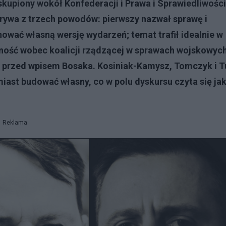
upiony wokół Konfederacji i Prawa i Sprawiedliwości
rywa z trzech powodów: pierwszy nazwał sprawę i
ować własną wersję wydarzeń; temat trafił idealnie w
fność wobec koalicji rządzącej w sprawach wojskowych
o przed wpisem Bosaka. Kosiniak-Kamysz, Tomczyk i T
miast budować własny, co w polu dyskursu czyta się ja
Reklama