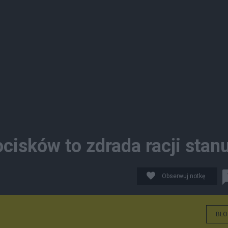
cisków to zdrada racji stan
Obserwuj notkę
BLO