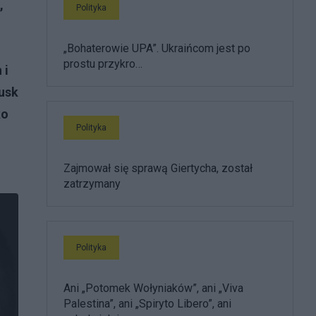
,
Polityka
„Bohaterowie UPA”. Ukraińcom jest po
prostu przykro…
 i
usk
ko
Polityka
Zajmował się sprawą Giertycha, został
zatrzymany
Polityka
Ani „Potomek Wołyniaków”, ani „Viva
Palestina”, ani „Spiryto Libero”, ani