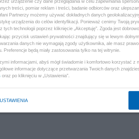
przez urządzenie czy dane przeglądania w celu zapewniania sperson
Reklama
ych treści, pomiar reklam i treści, badanie odbiorców oraz ulepszan
fani Partnerzy możemy używać dokładnych danych geolokalizacyjn
tykę urządzenia do celów identyfikacji. Ponieważ cenimy Twoją pry
z tych technologii poprzez kliknięcie „Akceptuję”. Zgoda jest dobro
ikając przycisk ustawień prywatności znajdujący się w lewym dolny
etwarzania danych nie wymagają zgody użytkownika, ale masz prawo 
donacji, zamiast zamknąć sprawę, dostarczyło opozycji
. Preferencje będą miały zastosowania tylko na tej witrynie.
 i kompetencje.
szymi informacjami, abyś mógł świadomie i komfortowo korzystać z
gółowe informacje dotyczące przetwarzania Twoich danych znajdzi
s
oraz po kliknięciu w „Ustawienia”.
Reklama
USTAWIENIA
wo Polski:
21%