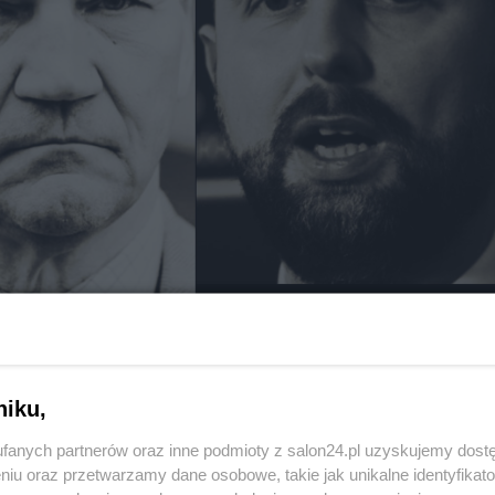
niku,
odtajnienie wszystkich donacji
fanych partnerów oraz inne podmioty z salon24.pl uzyskujemy dost
niu oraz przetwarzamy dane osobowe, takie jak unikalne identyfikat