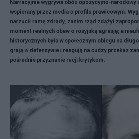
Narracyjnie wygrywa obóz opozycyjno-narodowy sk
wspierany przez media o profilu prawicowym. Wyg
narzucił ramę zdrady, zanim rząd zdążył zapropon
moment realnych obaw o rosyjską agresję; a nieu
historycznych była w społecznym obiegu na dług
grają w defensywie i reagują na cudzy przekaz za
pośrednie przyznanie racji krytykom.