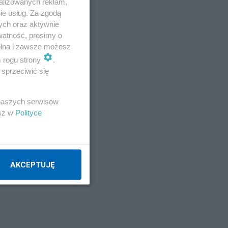
alizowanych reklam,
ie usług. Za zgodą
ych oraz aktywnie
Napisz notkę
watność, prosimy o
wolna i zawsze możesz
m rogu strony
.
sprzeciwić się
 naszych serwisów
esz w
Polityce
AKCEPTUJĘ