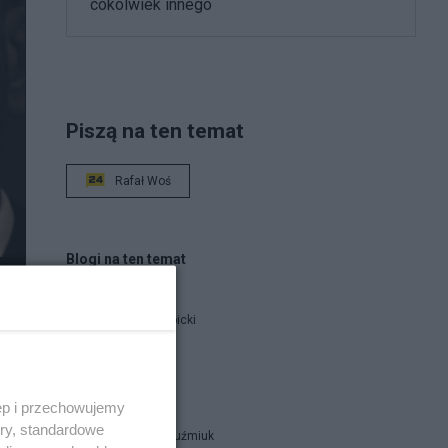
cokolwiek innego
Piszą na ten temat
Rafał Woś
Blogi na ten temat
Jan Filip Libicki
catrw
ęp i przechowujemy
ory, standardowe
Zbigniew Kuźmiuk