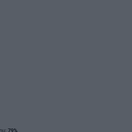
anu:
79%