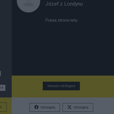
Józef z Londynu
Prawa strona netu
u
Nowości od blogera
14
G
Udostępnij
Udostępnij