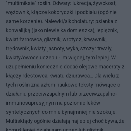
"multimiksie" roślin. Odwary: lukrecja, żywokost,
wężownik, kłącze kokoryczki i podbiału (ogólnie
same korzenie). Nalewki/alkoholatury: psianka z
konwalijką (jako niewielka domieszka), lepiężnik,
kwiat żarnowca, glistnik, wrotycz, krwawnik,
trędownik, kwiaty jasnoty, wyka, szczyr trwały,
kwiaty/owoce uczepu - im więcej, tym lepiej. W
uzupełnieniu koniecznie dodać olejowe maceraty z
kłączy rdestowca, kwiatu dziurawca... Dla wielu z
tych roślin znalazłem naukowe teksty mówiące o
działaniu przeciwzapalnym lub przeciwzapalno-
immunosupresyjnym na poziomie leków
syntetycznych co mnie bynajmniej nie szokuje.
Multiskłądy ogólnie działają najlepiej choć bywa, że
komuś lepiej działa sam uczep lub glistnik.