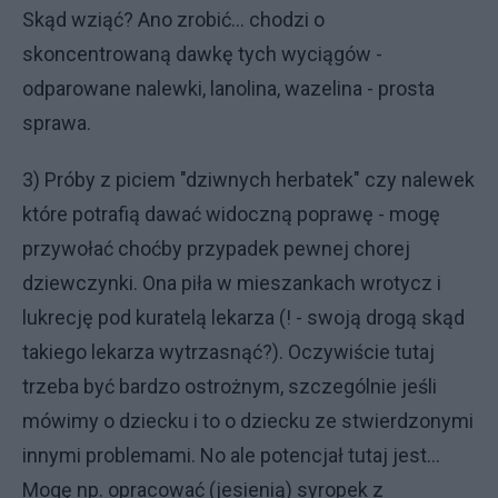
Skąd wziąć? Ano zrobić... chodzi o
skoncentrowaną dawkę tych wyciągów -
odparowane nalewki, lanolina, wazelina - prosta
sprawa.
3) Próby z piciem "dziwnych herbatek" czy nalewek
które potrafią dawać widoczną poprawę - mogę
przywołać choćby przypadek pewnej chorej
dziewczynki. Ona piła w mieszankach wrotycz i
lukrecję pod kuratelą lekarza (! - swoją drogą skąd
takiego lekarza wytrzasnąć?). Oczywiście tutaj
trzeba być bardzo ostrożnym, szczególnie jeśli
mówimy o dziecku i to o dziecku ze stwierdzonymi
innymi problemami. No ale potencjał tutaj jest...
Mogę np. opracować (jesienią) syropek z