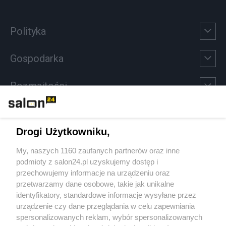
Polityka
Gospodarka
Rozmaitości
Technologie
Drogi Użytkowniku,
Sport
My, naszych 1160 zaufanych partnerów oraz inne
podmioty z salon24.pl uzyskujemy dostęp i
Społeczeństwo
przechowujemy informacje na urządzeniu oraz
przetwarzamy dane osobowe, takie jak unikalne
Kultura
identyfikatory, standardowe informacje wysyłane przez
urządzenie czy dane przeglądania w celu zapewniania
spersonalizowanych reklam, wybór spersonalizowanych