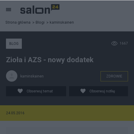
Strona główna
Blogi
kaminskainen
1667
BLOG
Zioła i AZS - nowy dodatek
kaminskainen
ZDROWIE
Obserwuj temat
Obserwuj notkę
24.05.2016