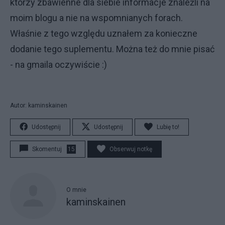
którzy zbawienne dla siebie informacje znaleźli na
moim blogu a nie na wspomnianych forach.
Właśnie z tego względu uznałem za konieczne
dodanie tego suplementu. Można też do mnie pisać
- na gmaila oczywiście :)
Autor: kaminskainen
Udostępnij
Udostępnij
Lubię to!
Skomentuj
15
Obserwuj notkę
O mnie
kaminskainen