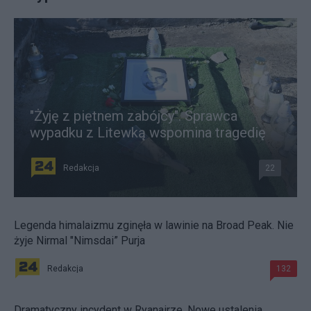
"Żyję z piętnem zabójcy". Sprawca
wypadku z Litewką wspomina tragedię
Redakcja
22
Legenda himalaizmu zginęła w lawinie na Broad Peak. Nie
żyje Nirmal "Nimsdai” Purja
Redakcja
132
Dramatyczny incydent w Ryanairze. Nowe ustalenia