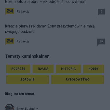
Białe złoto a srebro – jak odróżnić i co wybrać?
Redakcja
2
Kreacje pierwszej damy. Żony prezydentów nie mają
swojego budżetu
Redakcja
29
Tematy kaminskainen
PODRÓŻE
NAUKA
HISTORIA
HOBBY
ZDROWIE
RYBOŁÓWSTWO
Blogi na ten temat
Smok Eustachy