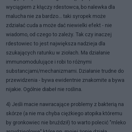
wyciągiem z kłączy rdestowca, bo nalewka dla
malucha nie za bardzo... taki syropek może
zdziałać cuda a może dać niewielki efekt - nie
wiadomo, od czego to zależy. Tak czy inaczej
rdestowiec to jest największa nadzieja dla
szukających ratunku w ziołach. Ma działanie
immunomodulujące i robi to różnymi
substancjami/mechanizmami. Działanie trudne do
przewidzenia - bywa ewidentnie znakomite a bywa
nijakie. Ogólnie diabeł nie roślina.
4) Jeśli macie nawracające problemy z bakterią na
skórze (a nie ma chyba ciężkiego atopika któremu
by gronkowiec nie bruździł) to warto polecić "mleko
arcydzięglowe" które np. mojej żonie działa