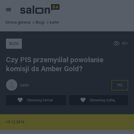
Strona główna
Blogi
karlin
421
BLOG
Czy PIS przemyślał powołanie
komisji ds Amber Gold?
karlin
PIS
Obserwuj temat
Obserwuj notkę
19.12.2016