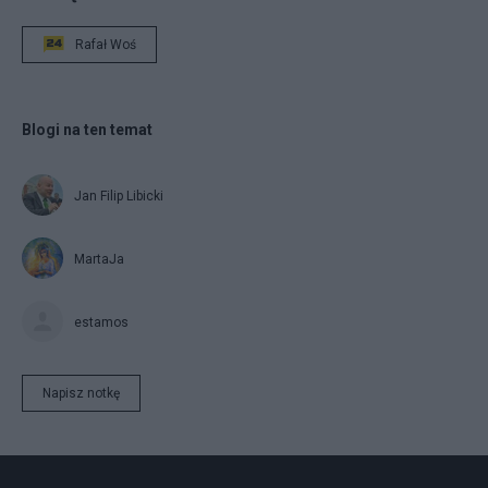
Rafał Woś
Blogi na ten temat
Jan Filip Libicki
MartaJa
estamos
Napisz notkę