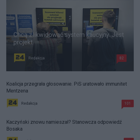
Chcą zlikwidować system kaucyjny. Jest
projekt
Redakcja
82
Koalicja przegrała głosowanie. PiS uratowało immunitet
Mentzena
Redakcja
101
Kaczyński znowu namieszał? Stanowcza odpowiedź
Bosaka