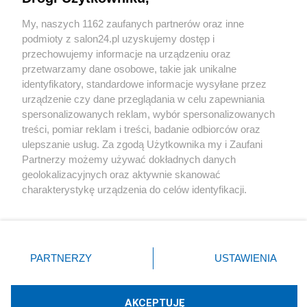
Sport
My, naszych 1162 zaufanych partnerów oraz inne
podmioty z salon24.pl uzyskujemy dostęp i
Społeczeństwo
przechowujemy informacje na urządzeniu oraz
przetwarzamy dane osobowe, takie jak unikalne
Kultura
identyfikatory, standardowe informacje wysyłane przez
urządzenie czy dane przeglądania w celu zapewniania
spersonalizowanych reklam, wybór spersonalizowanych
treści, pomiar reklam i treści, badanie odbiorców oraz
ulepszanie usług. Za zgodą Użytkownika my i Zaufani
X
Facebook
Instagram
Youtube
Partnerzy możemy używać dokładnych danych
geolokalizacyjnych oraz aktywnie skanować
charakterystykę urządzenia do celów identyfikacji.
Web Content Media sp. z o. o. © 2022
Ponieważ cenimy Twoją prywatność, prosimy o zgodę na
korzystanie z tych technologii poprzez kliknięcie
„Akceptuję”. Zgoda jest dobrowolna i zawsze możesz ją
Pomoc
O nas
Praca
Reklama
Kontakt
zmienić/wycofać klikając przycisk ustawień prywatności
PARTNERZY
USTAWIENIA
znajdujący się w lewym dolnym rogu strony
. Niektóre
rodzaje przetwarzania danych nie wymagają zgody
użytkownika, ale masz prawo sprzeciwić się takiemu
AKCEPTUJĘ