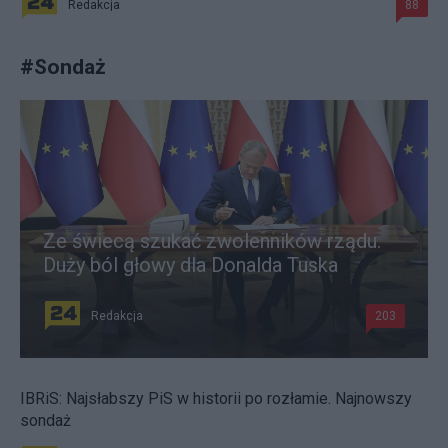
Redakcja
88
#
Sondaż
Ze świecą szukać zwolenników rządu.
Duży ból głowy dla Donalda Tuska
Redakcja
203
IBRiS: Najsłabszy PiS w historii po rozłamie. Najnowszy
sondaż