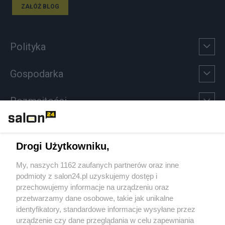
ZAŁÓŻ BLOG
Polityka
Gospodarka
Rozmaitości
Technologie
Drogi Użytkowniku,
Sport
My, naszych 1162 zaufanych partnerów oraz inne
podmioty z salon24.pl uzyskujemy dostęp i
Społeczeństwo
przechowujemy informacje na urządzeniu oraz
przetwarzamy dane osobowe, takie jak unikalne
Kultura
identyfikatory, standardowe informacje wysyłane przez
urządzenie czy dane przeglądania w celu zapewniania