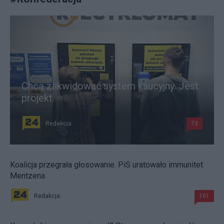
Chcą zlikwidować system kaucyjny. Jest
projekt
Redakcja
73
Koalicja przegrała głosowanie. PiS uratowało immunitet
Mentzena
Redakcja
101