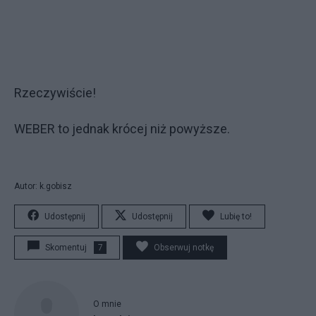
Rzeczywiście!
WEBER to jednak krócej niż powyższe.
Autor: k.gobisz
Udostępnij
Udostępnij
Lubię to!
Skomentuj
7
Obserwuj notkę
O mnie