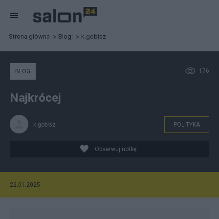
Strona główna
Blogi
k.gobisz
176
BLOG
Najkrócej
k.gobisz
POLITYKA
Obserwuj notkę
22.01.2025