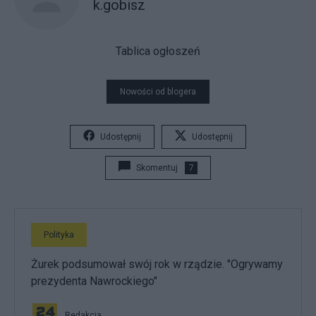
k.gobisz
Tablica ogłoszeń
Nowości od blogera
Udostępnij
Udostępnij
Skomentuj
7
Polityka
Żurek podsumował swój rok w rządzie. "Ogrywamy
prezydenta Nawrockiego"
Redakcja