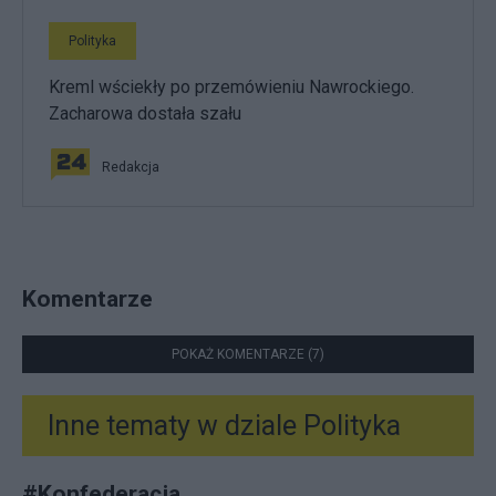
Polityka
Kreml wściekły po przemówieniu Nawrockiego.
Zacharowa dostała szału
Redakcja
Komentarze
POKAŻ KOMENTARZE (7)
Inne tematy w dziale
Polityka
#
Konfederacja