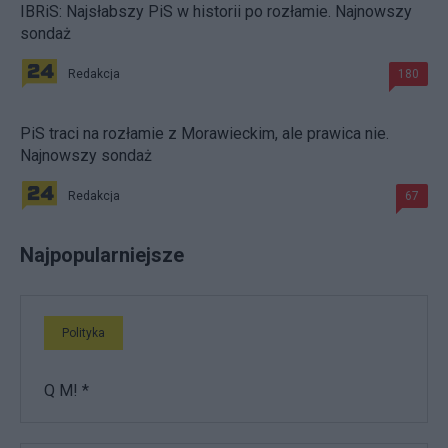
IBRiS: Najsłabszy PiS w historii po rozłamie. Najnowszy
sondaż
Redakcja
180
PiS traci na rozłamie z Morawieckim, ale prawica nie.
Najnowszy sondaż
Redakcja
67
Najpopularniejsze
Polityka
Q M! *