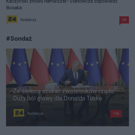
Kaczyński znowu namieszał? Stanowcza odpowiedź
Bosaka
Redakcja
88
#
Sondaż
Ze świecą szukać zwolenników rządu.
Duży ból głowy dla Donalda Tuska
Redakcja
196