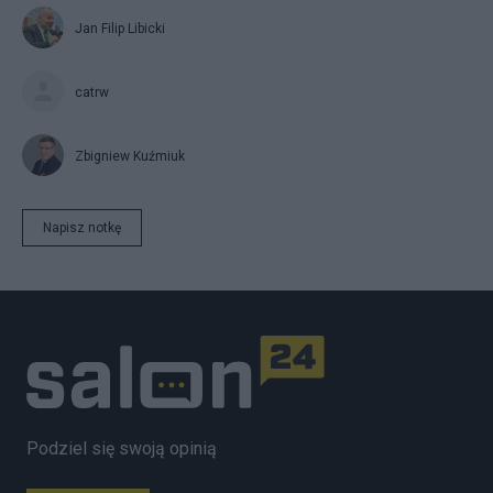
Jan Filip Libicki
catrw
Zbigniew Kuźmiuk
Napisz notkę
Podziel się swoją opinią