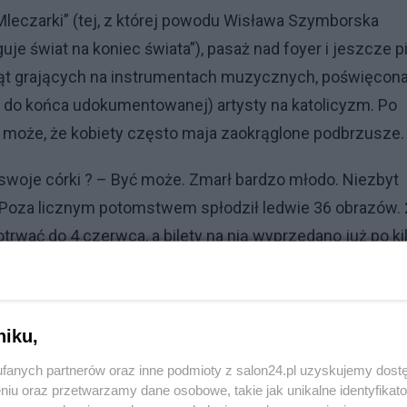
„Mleczarki” (tej, z której powodu Wisława Szymborska
uje świat na koniec świata”), pasaż nad foyer i jeszcze p
cząt grających na instrumentach muzycznych, poświęcon
 do końca udokumentowanej) artysty na katolicyzm. Po
ym może, że kobiety często maja zaokrąglone podbrzusze.
swoje córki ? – Być może. Zmarł bardzo młodo. Niezbyt
ł. Poza licznym potomstwem spłodził ledwie 36 obrazów.
rwać do 4 czerwca, a bilety na nią wyprzedano już po ki
owieści byłoby zdradzić jak się tam (wraz z żoną)
 w gęstej pokrzywie wycieczki/ na brzegu purpurowego
niew Herbert. Właśnie ! Oczy. Czy wiedzieliście, że panie
niku,
obieta z welonem” bohaterka jednego z obrazów, o który
fanych partnerów oraz inne podmioty z salon24.pl uzyskujemy dost
t lecz „tronies” czyli przedstawienie wyidealizowane,
niu oraz przetwarzamy dane osobowe, takie jak unikalne identyfikat