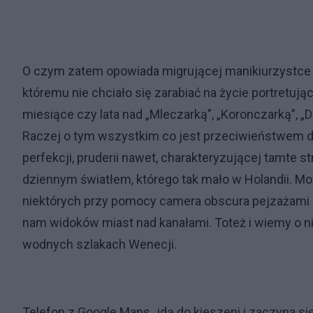
O czym zatem opowiada migrującej manikiurzystce 
któremu nie chciało się zarabiać na życie portretuj
miesiące czy lata nad „Mleczarką”, „Koronczarką”, 
Raczej o tym wszystkim co jest przeciwieństwem 
perfekcji, pruderii nawet, charakteryzującej tamte s
dziennym światłem, którego tak mało w Holandii. 
niektórych przy pomocy camera obscura pejzażami D
nam widoków miast nad kanałami. Toteż i wiemy o ni
wodnych szlakach Wenecji.
Telefon z Google Maps „idą do kieszeni i zaczyna 