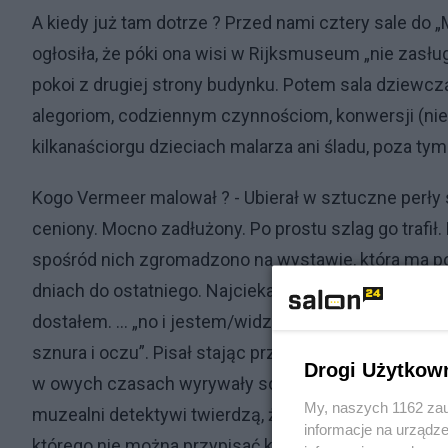
A kiedy już tam dotrze ? Przed nami cztery sale do 
ogłosiła, że póki ona wisi w Rijksmuseum „nie zasług
pokoi z drugiej strony budynku. Potem sala dziew
alegoriom, codziennym czynnościom, konwersji (nie
kilkanaściorgu dzieciach malarza ani śladu, poza t
Kogo Vermeer malował ? - Ubierał w sztuczne perły 
ceniony. Mocno zadłużony. Po prostu szlag go trafi
spośród nich zgromadzono na wystawie, która ma pot
dniach do ostatniego. Najciekawsze więc w mojej op
dostałem. … „no i jestem/widzisz jestem […] stoję/
sznura i oczu”. Pisał stając przed „Mona Lisą” – Zbig
Drogi Użytkow
w owych czasach wyrywały sobie rzęsy ? Jak np. „K
My, naszych 1162 zau
muzealni detektywi twierdzą, że to raczej nie portre
informacje na urządze
którego nie można przypisać konkretnej osobie.