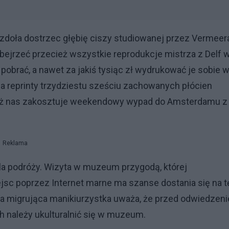
a zdoła dostrzec głębię ciszy studiowanej przez Vermeer
ejrzeć przecież wszystkie reprodukcje mistrza z Delf 
obrać, a nawet za jakiś tysiąc zł wydrukować je sobie 
a reprinty trzydziestu sześciu zachowanych płócien
niż nas zakosztuje weekendowy wypad do Amsterdamu z
Reklama
 dla podróży. Wizyta w muzeum przygodą, której
ejsc poprzez Internet marne ma szanse dostania się na t
ażda migrująca manikiurzystka uważa, że przed odwiedzen
 należy ukulturalnić się w muzeum.