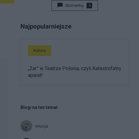
Skomentuj
4
Najpopularniejsze
Kultura
„Żar” w Teatrze Polonia, czyli Katastrofalny
aparat!
Blogi na ten temat
intuicja