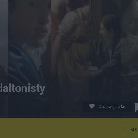
altonisty
Obserwuj notkę
BLO