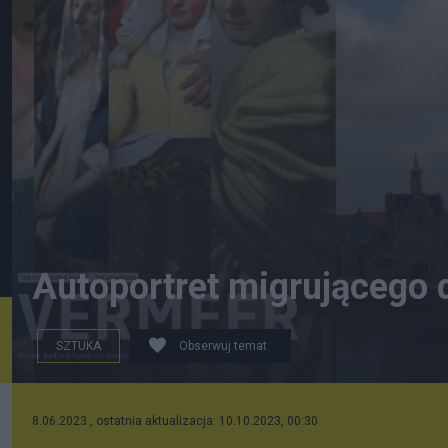
Autoportret migrującego d
SZTUKA
Obserwuj temat
zrzut ekranu
8.06.2023 , ostatnia aktualizacja: 10.10.2023, 00:30