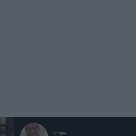
397
O mnie