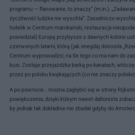
programu — flanowanie, to znaczy” (m.in.): „Zadawan
życzliwość ludzka nie wyschła”. Zasadniczo wyschł
hotelik w Centrum marokański, restauracja nieopodal 
powiedział) Europę przybysze z dawnych kolonii us
czerwonych latarni, którą (jak onegdaj donosiła „Rzec
Centrum wyprowadzić, na tle tego co ma nam do za
kusi. Zostaje przejażdżka barką po kanałach, włó
przez po polsku kwękających (co nie znaczy polskic
A po powrocie… można zagłębić się w strony Rijksmu
powiększenia, dzięki którym nawet daltonista zoba
by jednak tak dokładnie nie zbadał gdyby do Amste