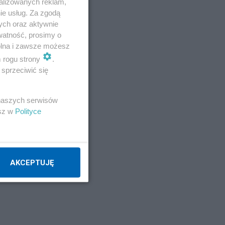
alizowanych reklam,
ie usług. Za zgodą
ych oraz aktywnie
watność, prosimy o
wolna i zawsze możesz
m rogu strony
.
sprzeciwić się
 naszych serwisów
esz w
Polityce
AKCEPTUJĘ