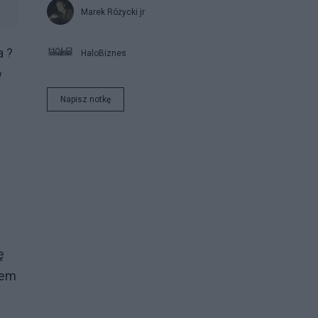
Marek Różycki jr
a ?
HaloBiznes
w
w
Napisz notkę
ę
iem