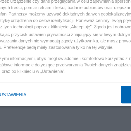
przez urządzenie czy dane przeglądania w celu zapewniania sperson
ych treści, pomiar reklam i treści, badanie odbiorców oraz ulepszan
fani Partnerzy możemy używać dokładnych danych geolokalizacyjn
tykę urządzenia do celów identyfikacji. Ponieważ cenimy Twoją pry
z tych technologii poprzez kliknięcie „Akceptuję”. Zgoda jest dobro
ikając przycisk ustawień prywatności znajdujący się w lewym dolny
etwarzania danych nie wymagają zgody użytkownika, ale masz prawo 
. Preferencje będą miały zastosowania tylko na tej witrynie.
szymi informacjami, abyś mógł świadomie i komfortowo korzystać z
gółowe informacje dotyczące przetwarzania Twoich danych znajdzi
s
oraz po kliknięciu w „Ustawienia”.
USTAWIENIA