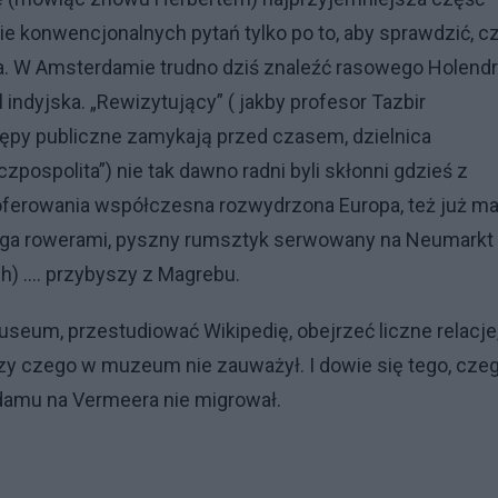
ie konwencjonalnych pytań tylko po to, aby sprawdzić, c
a. W Amsterdamie trudno dziś znaleźć rasowego Holendr
indyjska. „Rewizytujący” ( jakby profesor Tazbir
tępy publiczne zamykają przed czasem, dzielnica
zpospolita”) nie tak dawno radni byli skłonni gdzieś z
oferowania współczesna rozwydrzona Europa, też już ma
częga rowerami, pyszny rumsztyk serwowany na Neumarkt
h) …. przybyszy z Magrebu.
seum, przestudiować Wikipedię, obejrzeć liczne relacje
czy czego w muzeum nie zauważył. I dowie się tego, cze
rdamu na Vermeera nie migrował.