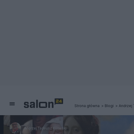
Strona główna
Blogi
Andrzej 
Andrzej Tadeusz Kijowski