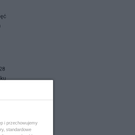
ięć
a
 28
lku
nki
ch
ęp i przechowujemy
ory, standardowe