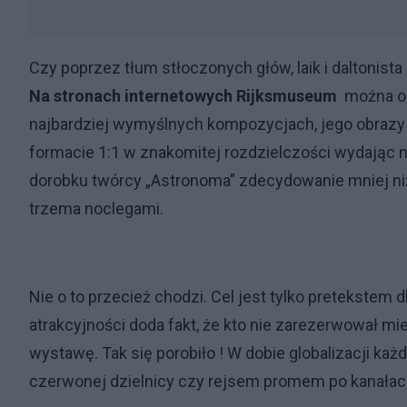
Czy poprzez tłum stłoczonych głów, laik i daltonist
Na stronach internetowych Rijksmuseum
można ob
najbardziej wymyślnych kompozycjach, jego obrazy p
formacie 1:1 w znakomitej rozdzielczości wydając n
dorobku twórcy „Astronoma” zdecydowanie mniej 
trzema noclegami.
Nie o to przecież chodzi. Cel jest tylko pretekstem
atrakcyjności doda fakt, że kto nie zarezerwował mi
wystawę. Tak się porobiło ! W dobie globalizacji k
czerwonej dzielnicy czy rejsem promem po kanałach