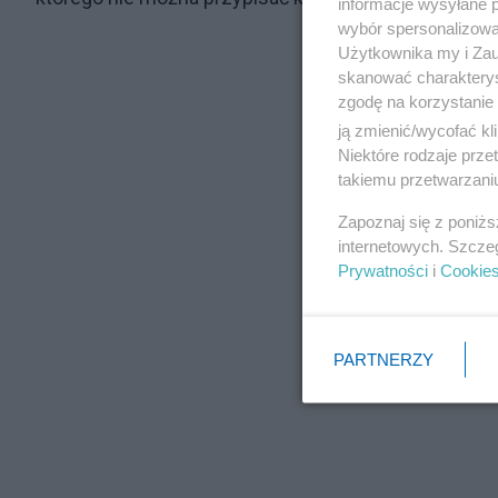
informacje wysyłane 
wybór spersonalizowan
Użytkownika my i Zau
skanować charakterys
zgodę na korzystanie 
ją zmienić/wycofać kl
Niektóre rodzaje prz
takiemu przetwarzaniu
Zapoznaj się z poniż
internetowych. Szcze
Prywatności
i
Cookie
PARTNERZY