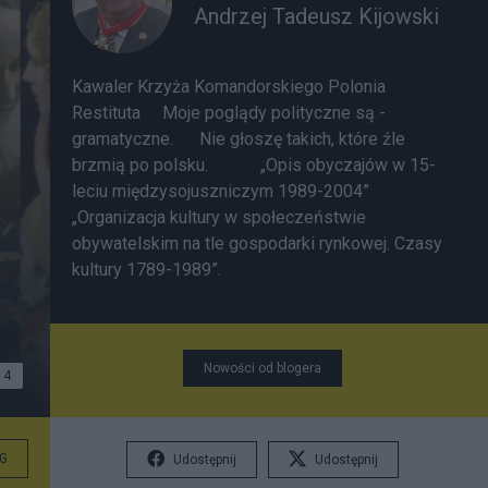
Andrzej Tadeusz Kijowski
Kawaler Krzyża Komandorskiego Polonia
Restituta Moje poglądy
polityczne są -
gramatyczne.
Nie głoszę takich, które źle
brzmią po polsku.
„Opis obyczajów w 15-
leciu międzysojuszniczym 1989-2004”
„Organizacja kultury w społeczeństwie
obywatelskim na tle gospodarki rynkowej. Czasy
kultury 1789-1989”.
Nowości od blogera
4
G
Udostępnij
Udostępnij