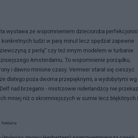
ta wystawa ze wspomnieniem dziecioroba perfekcjonist
ąc konkretnych ludzi w parę minut lecz spędzał zapewne
„Dziewczyną z perłą” czy też innym modelem w turbanie.
dzisiejszego Amsterdamu. To wspomnienie porządku,
trony i dawno minione czasy. Vermeer starał się cieszyć
Może dlatego poza dwoma przepięknymi, a wydobytymi wg
elf nad brzegami - mistrzowie niderlandzcy nie przeka
ch mniej niż o skromniejszych w sumie lecz błękitnych (
Reklama
się (mówiąc znowu Herbertem) najprzyjemniejsza część