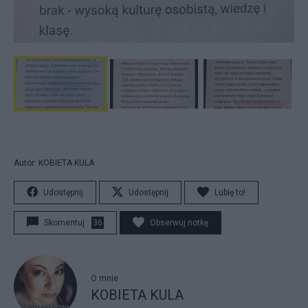
Autor: KOBIETA KULA
Udostępnij
Udostępnij
Lubię to!
Skomentuj
36
Obserwuj notkę
O mnie
KOBIETA KULA