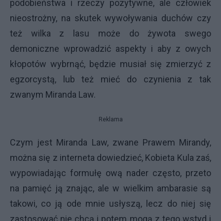
podobieństwa i rzeczy pozytywne, ale człowiek
nieostrożny, na skutek wywoływania duchów czy
też wilka z lasu może do żywota swego
demoniczne wprowadzić aspekty i aby z owych
kłopotów wybrnąć, będzie musiał się zmierzyć z
egzorcystą, lub też mieć do czynienia z tak
zwanym Miranda Law.
Reklama
Czym jest Miranda Law, zwane Prawem Mirandy,
można się z interneta dowiedzieć, Kobieta Kula zaś,
wypowiadając formułę ową nader często, przeto
na pamięć ją znając, ale w wielkim ambarasie są
takowi, co ją ode mnie usłyszą, lecz do niej się
zastosować nie chcą i potem mogą z tego wstyd i