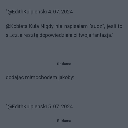
"@EdithKulpienski 4. 07. 2024
@Kobieta Kula Nigdy nie napisałam "sucz", jesli to
s...cz, a resztę dopowiedziała ci twoja fantazja."
Reklama
dodając mimochodem jakoby:
"@EdithKulpienski 5. 07. 2024
Reklama