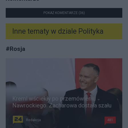
POKAŻ KOMENTARZE (36)
Inne tematy w dziale
Polityka
#
Rosja
Kreml wściekły po przemówieniu
Nawrockiego. Zacharowa dostała szału
Redakcja
481