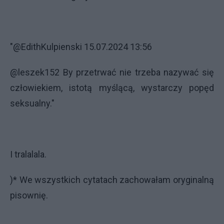
"@EdithKulpienski 15.07.2024 13:56
@leszek152 By przetrwać nie trzeba nazywać się
człowiekiem, istotą myślącą, wystarczy popęd
seksualny."
I tralalala.
)* We wszystkich cytatach zachowałam oryginalną
pisownię.