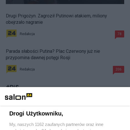
Drugi Prigożyn. Zagroził Putinowi atakiem, miliony
obejrzało nagranie
Redakcja
78
Parada słabości Putina? Plac Czerwony już nie
przypomina dawnej potęgi Rosji
Redakcja
206
#
PiS
Drogi Użytkowniku,
My, naszych 1162 zaufanych partnerów oraz inne