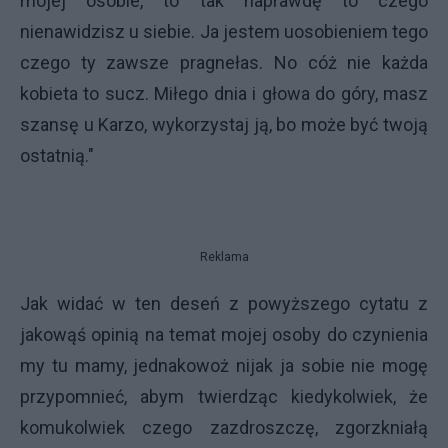
mojej osobie, to tak naprawdę to czego
nienawidzisz u siebie. Ja jestem uosobieniem tego
czego ty zawsze pragnełas. No cóż nie każda
kobieta to sucz. Miłego dnia i głowa do góry, masz
szansę u Karzo, wykorzystaj ją, bo może być twoją
ostatnią."
Reklama
Jak widać w ten deseń z powyższego cytatu z
jakowąś opinią na temat mojej osoby do czynienia
my tu mamy, jednakowoż nijak ja sobie nie mogę
przypomnieć, abym twierdząc kiedykolwiek, że
komukolwiek czego zazdroszczę, zgorzkniałą