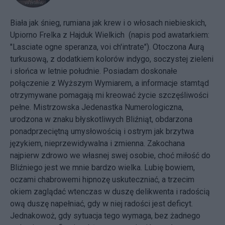
Biała jak śnieg, rumiana jak krew i o włosach niebieskich,
Upiorno Frelka z Hajduk Wielkich (napis pod awatarkiem:
"Lasciate ogne speranza, voi ch'intrate"). Otoczona Aurą
turkusową, z dodatkiem kolorów indygo, soczystej zieleni
i słońca w letnie południe. Posiadam doskonałe
połączenie z Wyższym Wymiarem, a informacje stamtąd
otrzymywane pomagają mi kreować życie szczęśliwości
pełne. Mistrzowska Jedenastka Numerologiczna,
urodzona w znaku błyskotliwych Bliźniąt, obdarzona
ponadprzeciętną umysłowością i ostrym jak brzytwa
językiem, nieprzewidywalna i zmienna. Zakochana
najpierw zdrowo we własnej swej osobie, choć miłość do
Bliźniego jest we mnie bardzo wielka. Lubię bowiem,
oczami chabrowemi hipnozę uskuteczniać, a trzecim
okiem zaglądać wtenczas w duszę delikwenta i radością
ową duszę napełniać, gdy w niej radości jest deficyt.
Jednakowoż, gdy sytuacja tego wymaga, bez żadnego