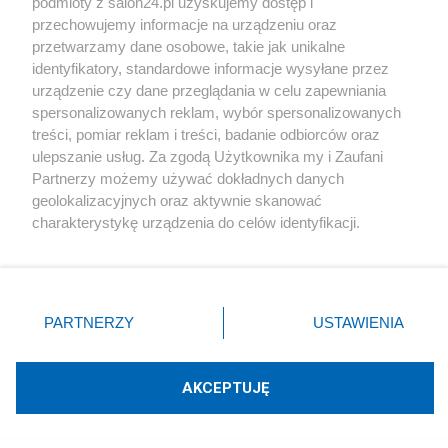
PiS odkrywa karty. Demografia,
podmioty z salon24.pl uzyskujemy dostęp i
mieszkania, ETS, deportacje Ukraińców i
przechowujemy informacje na urządzeniu oraz
przetwarzamy dane osobowe, takie jak unikalne
rozliczenia
identyfikatory, standardowe informacje wysyłane przez
urządzenie czy dane przeglądania w celu zapewniania
Redakcja
202
spersonalizowanych reklam, wybór spersonalizowanych
treści, pomiar reklam i treści, badanie odbiorców oraz
ulepszanie usług. Za zgodą Użytkownika my i Zaufani
Partnerzy możemy używać dokładnych danych
Rozłam, który może zamienić się w sojusz. Terlecki
geolokalizacyjnych oraz aktywnie skanować
zdradza tajemnice z posiedzeń PiS
charakterystykę urządzenia do celów identyfikacji.
Ponieważ cenimy Twoją prywatność, prosimy o zgodę na
Redakcja
89
korzystanie z tych technologii poprzez kliknięcie
„Akceptuję”. Zgoda jest dobrowolna i zawsze możesz ją
Hofman bezlitosny dla Kurskiego. "48 godzin po
zmienić/wycofać klikając przycisk ustawień prywatności
PARTNERZY
USTAWIENIA
Smoleńsku liczył, których posłów wyciągnąć"
znajdujący się w lewym dolnym rogu strony
. Niektóre
rodzaje przetwarzania danych nie wymagają zgody
Redakcja
85
użytkownika, ale masz prawo sprzeciwić się takiemu
AKCEPTUJĘ
przetwarzaniu. Preferencje będą miały zastosowania tylko
na tej witrynie.
Najpopularniejsze