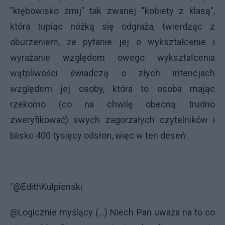
"kłębowisko żmij" tak zwanej "kobiety z klasą",
która tupiąc nóżką się odgraża, twierdząc z
oburzeniem, że pytanie jej o wykształcenie i
wyrażanie względem owego wykształcenia
wątpliwości świadczą o złych intencjach
względem jej osoby, która to osoba mając
rzekomo (co na chwilę obecną trudno
zweryfikować) swych zagorzałych czytelników i
blisko 400 tysięcy odsłon, więc w ten deseń:
"@EdithKulpienski
@Logicznie myślący (...) Niech Pan uważa na to co