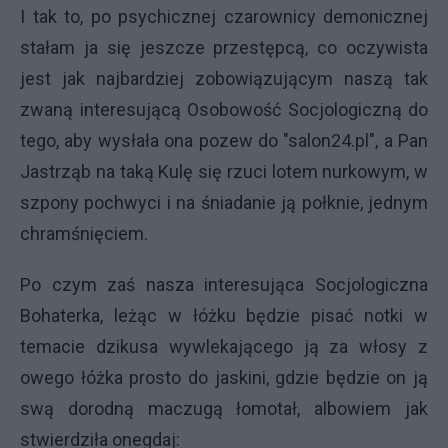
I tak to, po psychicznej czarownicy demonicznej
stałam ja się jeszcze przestępcą, co oczywista
jest jak najbardziej zobowiązującym naszą tak
zwaną interesującą Osobowość Socjologiczną do
tego, aby wysłała ona pozew do "salon24.pl", a Pan
Jastrząb na taką Kulę się rzuci lotem nurkowym, w
szpony pochwyci i na śniadanie ją połknie, jednym
chramśnięciem.
Po czym zaś nasza interesująca Socjologiczna
Bohaterka, leżąc w łóżku będzie pisać notki w
temacie dzikusa wywlekającego ją za włosy z
owego łóżka prosto do jaskini, gdzie będzie on ją
swą dorodną maczugą łomotał, albowiem jak
stwierdziła onegdaj: