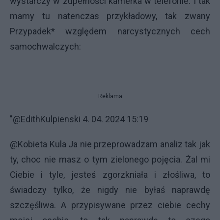
wystarczy w zupełności kamerka w telefonie. I tak
mamy tu natenczas przykładowy, tak zwany
Przypadek* względem narcystycznych cech
samochwalczych:
Reklama
"@EdithKulpienski 4. 04. 2024 15:19
@Kobieta Kula Ja nie przeprowadzam analiz tak jak
ty, choc nie masz o tym zielonego pojęcia. Żal mi
Ciebie i tyle, jesteś zgorzkniała i złośliwa, to
świadczy tylko, że nigdy nie byłaś naprawdę
szczęśliwa. A przypisywane przez ciebie cechy