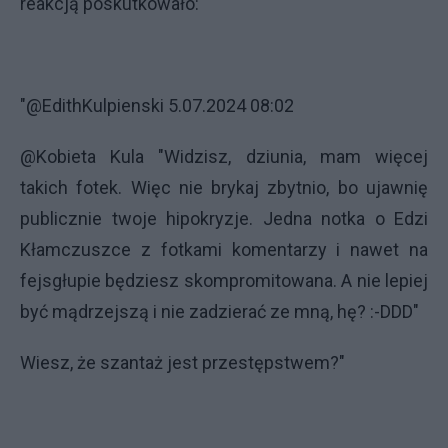
reakcją poskutkowało:
"@EdithKulpienski 5.07.2024 08:02
@Kobieta Kula "Widzisz, dziunia, mam więcej
takich fotek. Więc nie brykaj zbytnio, bo ujawnię
publicznie twoje hipokryzje. Jedna notka o Edzi
Kłamczuszce z fotkami komentarzy i nawet na
fejsgłupie będziesz skompromitowana. A nie lepiej
być mądrzejszą i nie zadzierać ze mną, hę? :-DDD"
Wiesz, że szantaż jest przestępstwem?"