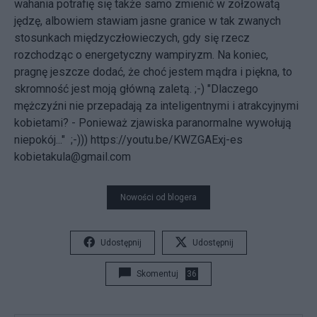
wahania potrafię się także samo zmienić w zołzowatą
jędzę, albowiem stawiam jasne granice w tak zwanych
stosunkach międzyczłowieczych, gdy się rzecz
rozchodząc o energetyczny wampiryzm. Na koniec,
pragnę jeszcze dodać, że choć jestem mądra i piękna, to
skromność jest moją główną zaletą. ;-) "Dlaczego
mężczyźni nie przepadają za inteligentnymi i atrakcyjnymi
kobietami? - Ponieważ zjawiska paranormalne wywołują
niepokój..." ;-)))
https://youtu.be/KWZGAExj-es
kobietakula@gmail.com
Nowości od blogera
Udostępnij
Udostępnij
Skomentuj
36