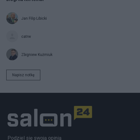
Jan Filip Libicki
catrw
Zbigniew Kuźmiuk
Napisz notkę
Podziel się swoją opinią