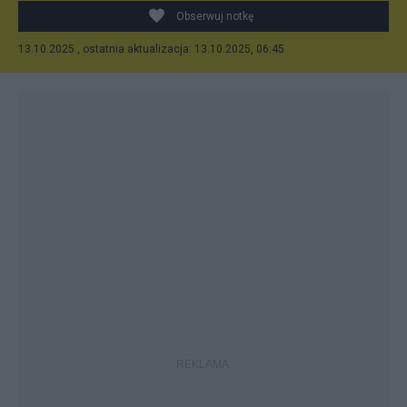
Obserwuj notkę
13.10.2025 , ostatnia aktualizacja: 13.10.2025, 06:45