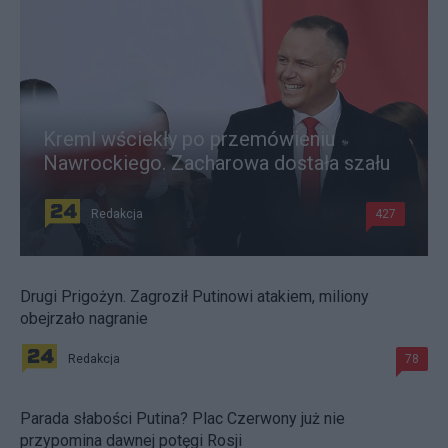
Kreml wściekły po przemówieniu
Nawrockiego. Zacharowa dostała szału
Redakcja
427
Drugi Prigożyn. Zagroził Putinowi atakiem, miliony
obejrzało nagranie
Redakcja
78
Parada słabości Putina? Plac Czerwony już nie
przypomina dawnej potęgi Rosji