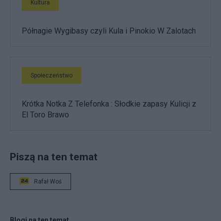
Kultura
Półnagie Wygibasy czyli Kula i Pinokio W Zalotach
Społeczeństwo
Krótka Notka Z Telefonka : Słodkie zapasy Kulicji z
El Toro Brawo
Piszą na ten temat
Rafał Woś
Blogi na ten temat