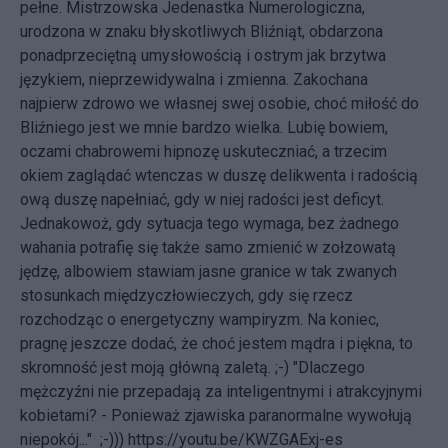
pełne. Mistrzowska Jedenastka Numerologiczna,
urodzona w znaku błyskotliwych Bliźniąt, obdarzona
ponadprzeciętną umysłowością i ostrym jak brzytwa
językiem, nieprzewidywalna i zmienna. Zakochana
najpierw zdrowo we własnej swej osobie, choć miłość do
Bliźniego jest we mnie bardzo wielka. Lubię bowiem,
oczami chabrowemi hipnozę uskuteczniać, a trzecim
okiem zaglądać wtenczas w duszę delikwenta i radością
ową duszę napełniać, gdy w niej radości jest deficyt.
Jednakowoż, gdy sytuacja tego wymaga, bez żadnego
wahania potrafię się także samo zmienić w zołzowatą
jędzę, albowiem stawiam jasne granice w tak zwanych
stosunkach międzyczłowieczych, gdy się rzecz
rozchodząc o energetyczny wampiryzm. Na koniec,
pragnę jeszcze dodać, że choć jestem mądra i piękna, to
skromność jest moją główną zaletą. ;-) "Dlaczego
mężczyźni nie przepadają za inteligentnymi i atrakcyjnymi
kobietami? - Ponieważ zjawiska paranormalne wywołują
niepokój..." ;-)))
https://youtu.be/KWZGAExj-es