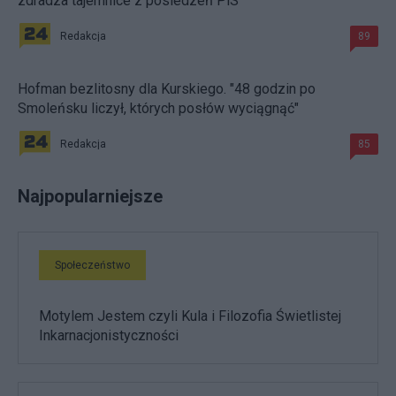
zdradza tajemnice z posiedzeń PiS
Redakcja
89
Hofman bezlitosny dla Kurskiego. "48 godzin po
Smoleńsku liczył, których posłów wyciągnąć"
Redakcja
85
Najpopularniejsze
Społeczeństwo
Motylem Jestem czyli Kula i Filozofia Świetlistej
Inkarnacjonistyczności