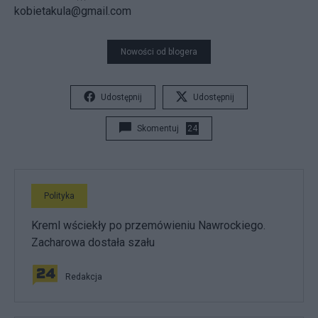
kobietakula@gmail.com
Nowości od blogera
Udostępnij
Udostępnij
Skomentuj
24
Polityka
Kreml wściekły po przemówieniu Nawrockiego.
Zacharowa dostała szału
Redakcja