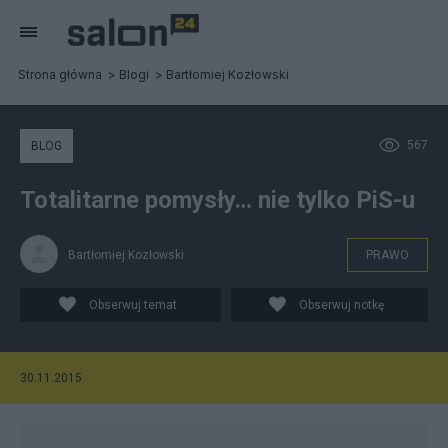
Strona główna
Blogi
Bartłomiej Kozłowski
567
BLOG
Totalitarne pomysły… nie tylko PiS-u
Bartłomiej Kozłowski
PRAWO
Obserwuj temat
Obserwuj notkę
30.11.2015