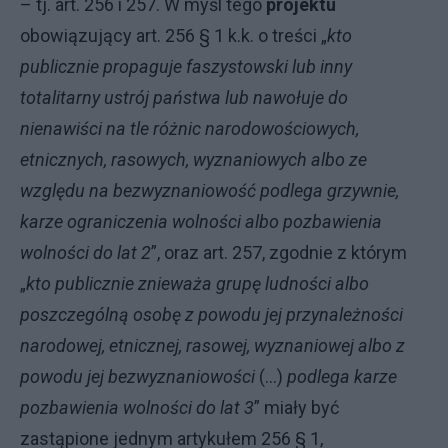
– tj. art. 256 i 257. W myśl tego
projektu
obowiązujący art. 256 § 1 k.k. o treści „
kto
publicznie propaguje faszystowski lub inny
totalitarny ustrój państwa lub nawołuje do
nienawiści na tle różnic narodowościowych,
etnicznych, rasowych, wyznaniowych albo ze
względu na bezwyznaniowość podlega grzywnie,
karze ograniczenia wolności albo pozbawienia
wolności do lat 2
”, oraz art. 257, zgodnie z którym
„
kto publicznie znieważa grupę ludności albo
poszczególną osobę z powodu jej przynależności
narodowej, etnicznej, rasowej, wyznaniowej albo z
powodu jej bezwyznaniowości
(…)
podlega karze
pozbawienia wolności do lat 3
” miały być
zastąpione jednym artykułem 256 § 1,