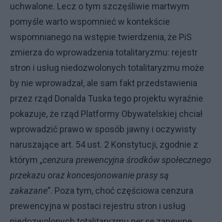
uchwalone. Lecz o tym szczęśliwie martwym
pomyśle warto wspomnieć w kontekście
wspomnianego na wstępie twierdzenia, że PiS
zmierza do wprowadzenia totalitaryzmu: rejestr
stron i usług niedozwolonych totalitaryzmu może
by nie wprowadzał, ale sam fakt przedstawienia
przez rząd Donalda Tuska tego projektu wyraźnie
pokazuje, że rząd Platformy Obywatelskiej chciał
wprowadzić prawo w sposób jawny i oczywisty
naruszające art. 54 ust. 2 Konstytucji, zgodnie z
którym „
cenzura prewencyjna środków społecznego
przekazu oraz koncesjonowanie prasy są
zakazane
”. Poza tym, choć częściowa cenzura
prewencyjna w postaci rejestru stron i usług
niedozwolonych totalitaryzmu
per se
zapewne