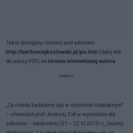
Tekst dostępny również pod adresem
http://bartlomiejkozlowski.pl/pis.htm
(dalej link
do wersji PDF) na
stronie internetowej autora
Reklama
„Za chwilę będziemy żyli w systemie totalitarnym”
– stwierdził prof. Andrzej Zoll w wywiadzie dla
sobotnio – niedzielnej (21 – 22 XI 2015 r.) „Gazety
Wyborczej”. Czy miał rację? Nie wiem – to, co