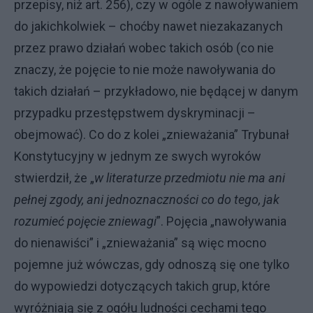
przepisy, niż art. 256), czy w ogóle z nawoływaniem
do jakichkolwiek – choćby nawet niezakazanych
przez prawo działań wobec takich osób (co nie
znaczy, że pojęcie to nie może nawoływania do
takich działań – przykładowo, nie będącej w danym
przypadku przestępstwem dyskryminacji –
obejmować). Co do z kolei „znieważania” Trybunał
Konstytucyjny w jednym ze swych wyroków
stwierdził, że „
w literaturze przedmiotu nie ma ani
pełnej zgody, ani jednoznaczności co do tego, jak
rozumieć pojęcie zniewagi
”. Pojęcia „nawoływania
do nienawiści” i „znieważania” są więc mocno
pojemne już wówczas, gdy odnoszą się one tylko
do wypowiedzi dotyczących takich grup, które
wyróżniają się z ogółu ludności cechami tego