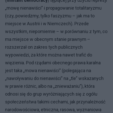
(
militant democracy
) tępiącej przy użyciu represji
„mowę nienawiści” i propagowanie totalitaryzmu
(czy, powiedzmy, tylko faszyzmu – jak ma to
miejsce w Austrii i w Niemczech). Przede
wszystkim, niepomiernie – w porównaniu z tym, co
ma miejsce w obecnym stanie prawnym –
rozszerzał on zakres tych publicznych
wypowiedzi, za które można nawet trafić do
więzienia. Pod rządami obecnego prawa karalna
jest taka „mowa nienawiści” (polegająca na
„nawoływaniu do nienawiści” na „tle” wskazanych
w prawie różnic, albo na „znieważaniu”), która
odnosi się do grup wyróżniających się z ogółu
społeczeństwa takimi cechami, jak przynależność
narodowościowa, etniczna, rasowa, wyznaniowa