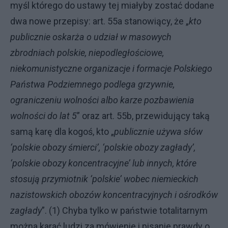
myśl którego do ustawy tej miałyby zostać dodane
dwa nowe przepisy: art. 55a stanowiący, że „
kto
publicznie oskarża o udział w masowych
zbrodniach polskie, niepodległościowe,
niekomunistyczne organizacje i formacje Polskiego
Państwa Podziemnego podlega grzywnie,
ograniczeniu wolności albo karze pozbawienia
wolności do lat 5
” oraz art. 55b, przewidujący taką
samą karę dla kogoś, kto „
publicznie używa
słów
‘polskie obozy śmierci’, ‘polskie obozy zagłady’,
‘polskie obozy koncentracyjne’ lub innych, które
stosują przymiotnik ‘polskie’ wobec niemieckich
nazistowskich obozów koncentracyjnych i ośrodków
zagłady
”. (1) Chyba tylko w państwie totalitarnym
można karać ludzi za mówienie i pisanie prawdy o