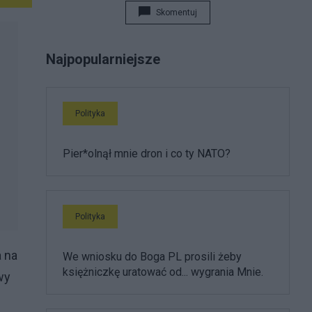
Skomentuj
Najpopularniejsze
Polityka
Pier*olnął mnie dron i co ty NATO?
Polityka
a na
We wniosku do Boga PL prosili żeby
księżniczkę uratować od... wygrania Mnie.
wy