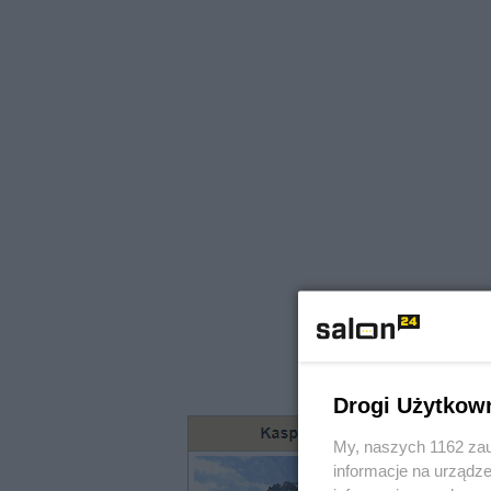
Drogi Użytkow
My, naszych 1162 zau
informacje na urządze