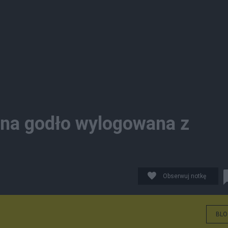
 na godło wylogowana z
Obserwuj notkę
BLO