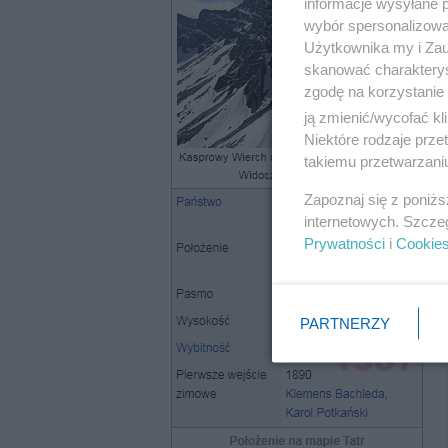
informacje wysyłane 
wybór spersonalizowan
Użytkownika my i Zau
skanować charakterys
zgodę na korzystanie 
ją zmienić/wycofać kl
Niektóre rodzaje prz
takiemu przetwarzaniu
Zapoznaj się z poniż
internetowych. Szcze
Prywatności
i
Cookie
PARTNERZY