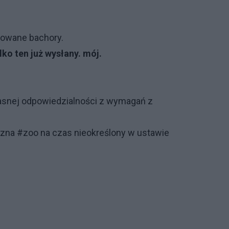
howane bachory.
lko ten już wysłany. mój.
łasnej odpowiedzialności z wymagań z
zna #zoo na czas nieokreślony w ustawie