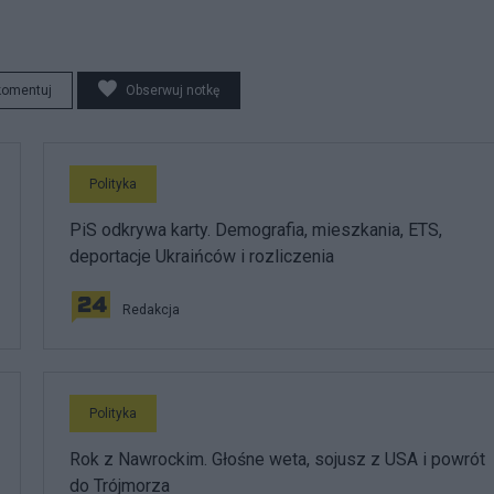
komentuj
Obserwuj notkę
Polityka
PiS odkrywa karty. Demografia, mieszkania, ETS,
deportacje Ukraińców i rozliczenia
Redakcja
Polityka
Rok z Nawrockim. Głośne weta, sojusz z USA i powrót
do Trójmorza