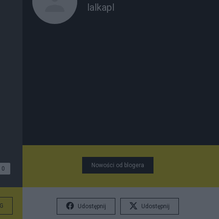
lalkapl
Nowości od blogera
0
G
Udostępnij
Udostępnij