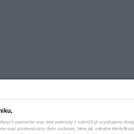
niku,
fanych partnerów oraz inne podmioty z salon24.pl uzyskujemy dost
niu oraz przetwarzamy dane osobowe, takie jak unikalne identyfikat