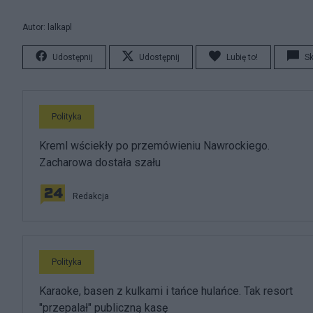
Autor: lalkapl
Udostępnij
Udostępnij
Lubię to!
S
Polityka
Kreml wściekły po przemówieniu Nawrockiego.
Zacharowa dostała szału
Redakcja
Polityka
Karaoke, basen z kulkami i tańce hulańce. Tak resort
"przepalał" publiczną kasę