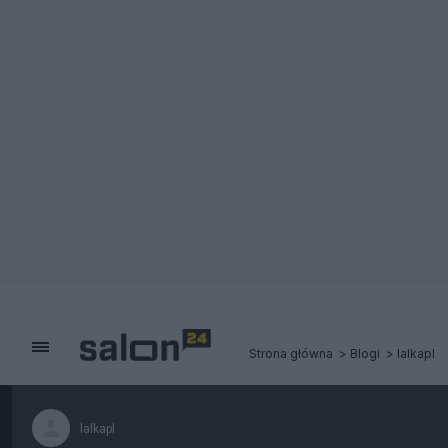
Strona główna
Blogi
lalkapl
lalkapl