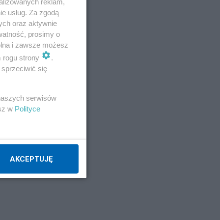
alizowanych reklam,
ie usług. Za zgodą
Napisz notkę
ych oraz aktywnie
watność, prosimy o
wolna i zawsze możesz
m rogu strony
.
sprzeciwić się
 naszych serwisów
esz w
Polityce
AKCEPTUJĘ