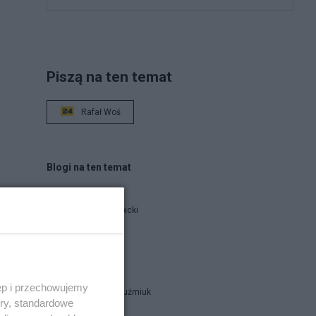
Piszą na ten temat
Rafał Woś
Blogi na ten temat
Jan Filip Libicki
catrw
ęp i przechowujemy
Zbigniew Kuźmiuk
ory, standardowe