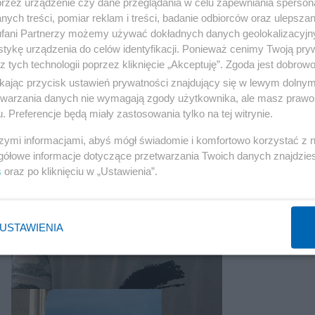
przez urządzenie czy dane przeglądania w celu zapewniania sperson
ych treści, pomiar reklam i treści, badanie odbiorców oraz ulepszan
fani Partnerzy możemy używać dokładnych danych geolokalizacyjn
tykę urządzenia do celów identyfikacji. Ponieważ cenimy Twoją pry
z tych technologii poprzez kliknięcie „Akceptuję”. Zgoda jest dobro
ikając przycisk ustawień prywatności znajdujący się w lewym dolny
etwarzania danych nie wymagają zgody użytkownika, ale masz prawo 
. Preferencje będą miały zastosowania tylko na tej witrynie.
szymi informacjami, abyś mógł świadomie i komfortowo korzystać z
gółowe informacje dotyczące przetwarzania Twoich danych znajdzi
s
oraz po kliknięciu w „Ustawienia”.
USTAWIENIA