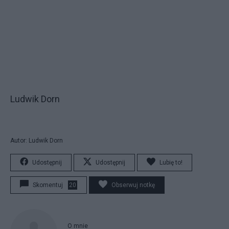
Ludwik Dorn
Autor: Ludwik Dorn
Udostępnij
Udostępnij
Lubię to!
Skomentuj
20
Obserwuj notkę
O mnie