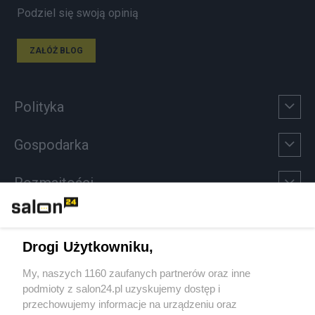
Podziel się swoją opinią
ZAŁÓŻ BLOG
Polityka
Gospodarka
Rozmaitości
Technologie
Drogi Użytkowniku,
Sport
My, naszych 1160 zaufanych partnerów oraz inne
podmioty z salon24.pl uzyskujemy dostęp i
Społeczeństwo
przechowujemy informacje na urządzeniu oraz