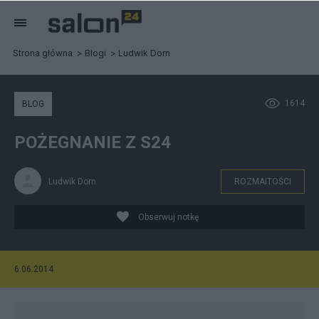
Strona główna
Blogi
Ludwik Dorn
1614
BLOG
POŻEGNANIE Z S24
Ludwik Dorn
ROZMAITOŚCI
Obserwuj notkę
6.06.2014