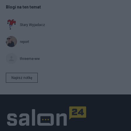
Blogi na ten temat
Stary Wyjadacz
report
threeme-ww
Napisz notkę