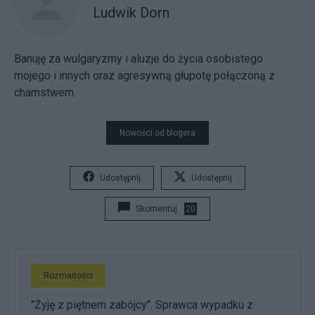
Ludwik Dorn
Banuję za wulgaryzmy i aluzje do życia osobistego
mojego i innych oraz agresywną głupotę połączoną z
chamstwem.
Nowości od blogera
Udostępnij
Udostępnij
Skomentuj
20
Rozmaitości
"Żyję z piętnem zabójcy". Sprawca wypadku z