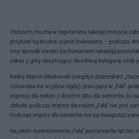
Owszem, można w regulaminie takiego miejsca zabr
przykład są brudne, pijane (nawiasem – podczas dni
inny sposób swoim zachowaniem narażają pozostałyc
zakaz z góry obejmujący określoną kategorię osób j
Radny Marcin Masłowski (niegdyś dziennikarz „Gazety
człowieka nie wyjdzie nigdy), pracujący w „Fali”, pró
imprezy dla rodzin z dziećmi albo dla seniorów, to 
obłuda: podczas imprez dla rodzin „Fala” nie jest zam
Podczas imprez dla seniorów nie są niewpuszczane 
Na jakim resentymencie „Fala” postanowiła oprzeć 