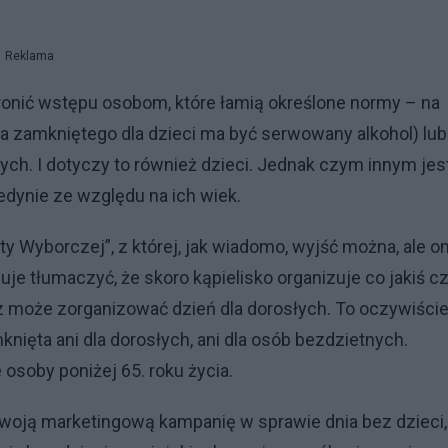
Reklama
onić wstępu osobom, które łamią określone normy – na
a zamkniętego dla dzieci ma być serwowany alkohol) lu
h. I dotyczy to również dzieci. Jednak czym innym jes
edynie ze względu na ich wiek.
 Wyborczej”, z której, jak wiadomo, wyjść można, ale o
buje tłumaczyć, że skoro kąpielisko organizuje co jakiś c
raz może zorganizować dzień dla dorosłych. To oczywiści
knięta ani dla dorosłych, ani dla osób bezdzietnych.
osoby poniżej 65. roku życia.
swoją marketingową kampanię w sprawie dnia bez dzieci,