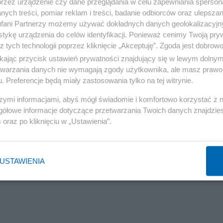
przez urządzenie czy dane przeglądania w celu zapewniania sperson
ych treści, pomiar reklam i treści, badanie odbiorców oraz ulepszan
fani Partnerzy możemy używać dokładnych danych geolokalizacyjn
tykę urządzenia do celów identyfikacji. Ponieważ cenimy Twoją pry
z tych technologii poprzez kliknięcie „Akceptuję”. Zgoda jest dobro
ikając przycisk ustawień prywatności znajdujący się w lewym dolny
etwarzania danych nie wymagają zgody użytkownika, ale masz prawo 
. Preferencje będą miały zastosowania tylko na tej witrynie.
szymi informacjami, abyś mógł świadomie i komfortowo korzystać z
gółowe informacje dotyczące przetwarzania Twoich danych znajdzi
s
oraz po kliknięciu w „Ustawienia”.
USTAWIENIA