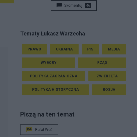
Skomentuj
46
Tematy Łukasz Warzecha
PRAWO
UKRAINA
PIS
MEDIA
WYBORY
RZĄD
POLITYKA ZAGRANICZNA
ZWIERZĘTA
POLITYKA HISTORYCZNA
ROSJA
Piszą na ten temat
Rafał Woś