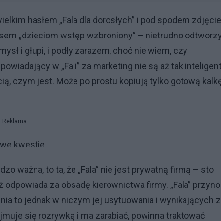
 wielkim hasłem „Fala dla dorosłych” i pod spodem zdjęci
pisem „dzieciom wstęp wzbroniony” – nietrudno odtworz
sł i głupi, i podły zarazem, choć nie wiem, czy
wiadający w „Fali” za marketing nie są aż tak inteligent
ą, czym jest. Może po prostu kopiują tylko gotową kalkę
Reklama
we kwestie.
dzo ważna, to ta, że „Fala” nie jest prywatną firmą – sto
ż odpowiada za obsadę kierownictwa firmy. „Fala” przyno
ienia to jednak w niczym jej usytuowania i wynikających z
jmuje się rozrywką i ma zarabiać, powinna traktować