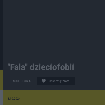
"Fala" dzieciofobii
SOCJOLOGIA
Obserwuj temat
8.10.2024