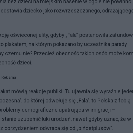
dnia bez dzieci na miejskim basenie w ogóle nie powinno
 przedstawia dziecko jako rozwrzeszczanego, odrażająceg
cję oświeconej elity, gdyby „Fala” postanowiła zafundo
to plakatem, na którym pokazano by uczestnika parady
 niby czemu nie? Przecież obecność takich osób może ko
cność dzieci.
Reklama
akat mówią reakcje publiki. Tu ujawnia się wyraźnie jede
esna”, do której odwołuje się „Fala”, to Polska z fobią
a problemy demograficzne upatrująca w imigracji –
 stanie uzupełnić luki urodzeń, nawet gdyby uznać, że w
a z obrzydzeniem odwraca się od „pińcetplusów”.