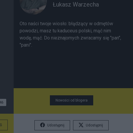
Łukasz Warzecha
Oto naści twoje wiosło:
błądzący w odmętów
powodzi, masz tu kaduceus polski, mąć nim
wodę, mąć. Do nieznajomych zwracamy się "pan",
"pani".
Nowości od blogera
46
G
Udostępnij
Udostępnij