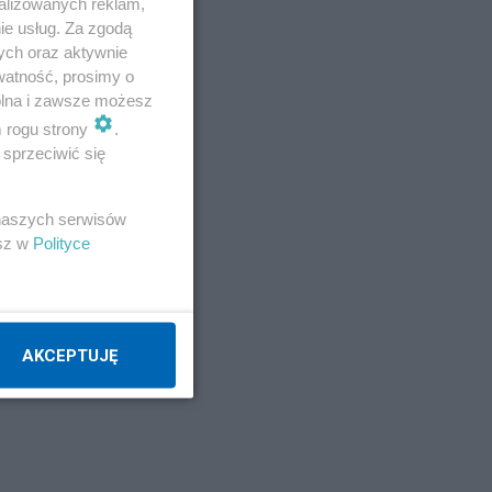
alizowanych reklam,
ie usług. Za zgodą
ych oraz aktywnie
watność, prosimy o
wolna i zawsze możesz
m rogu strony
.
sprzeciwić się
 naszych serwisów
esz w
Polityce
AKCEPTUJĘ