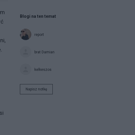
em
Blogi na ten temat
yć
report
ni,
.
brat Damian
kelkeszos
Napisz notkę
si