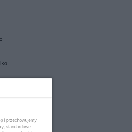
o
lko
łkę
i
z
o,
ęp i przechowujemy
ory, standardowe