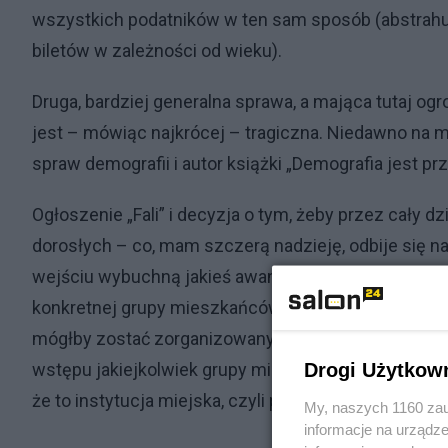
wszystkich podatników w ten sam sposób (abstrahuj
biletów w zależności od wieku).
Druga, bardziej generalna sprawa, a mająca tutaj og
jest – mówiąc najkrócej – tragiczna. Niedawno na 
spraw demografii i autor książki „Demografia jest pr
Ogłoszenie „Fali” i decyzja o tym, żeby przez cały 
dorosłych – co, mam szczerą nadzieję, odbije się na
wejściu wybuchną jakieś awantury – ma dwa poziomy
konkretnej grupy mieszkańców miasta. Wiele osób ko
mógłby zostać zorganizowany, a problemem jest tylk
Drogi Użytkow
wstępu jakiejkolwiek grupy mieszkańców miasta na 
że to instytucja miejska, czyli publiczna.
My, naszych 1160 zau
informacje na urządze