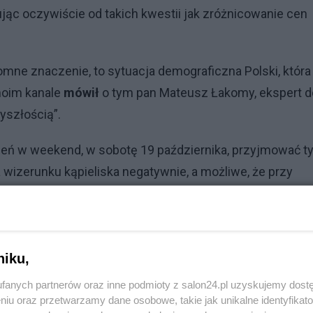
ąc oczywiście od takich kwestii jak zróżnicowanie cen
romne znaczenie, to sytuacja demograficzna Polski, która
moim kanale
mówił
o tym pan Mateusz Łakomy, ekspert d
zyszłością”.
dzień w weekend, w sobotę 19 października, przyjmować ty
 wizerunku kąpieliska negatywnie, a możliwe, że przy
. Pierwszy to kwestia dyskryminacji przez miejską spó
mentujących tę sytuację twierdziło, że dzień bez dziec
o promująca go grafika. Trudno się z tym zgodzić. Zaka
niku,
komunalny basen jest nieakceptowalny – właśnie dlateg
fanych partnerów oraz inne podmioty z salon24.pl uzyskujemy dost
niu oraz przetwarzamy dane osobowe, takie jak unikalne identyfikat