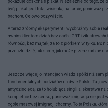
pokazuje doskonale plakat. Niezależnie od tego, że 
być, plakat jest tutaj wisienką na torcie, ponieważ
bachora. Celowo oczywiście.
A teraz zróbmy eksperyment i wyobraźmy sobie reak
swoim klientom dzień bez osób LGBT i zilustrowała 
równości, bez majtek, za to z piórkiem w tyłku. Bo
przeszkadzać, tak samo, jak może przeszkadzać obe
Jeszcze więcej o intencjach władz spółki niż sam pl
fundamentalnych podziałów na dwie Polski. Ta „nowocz
antydziecięcą, za to hołubiąca singli, a lekarstwa n
kompletnie bez sensu, ponieważ imigracja nie jest w
ogóle masowej imigracji chcemy. To ta Polska, któr