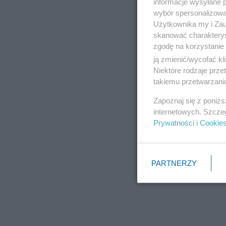
informacje wysyłane 
wybór spersonalizowan
Użytkownika my i Zau
skanować charakterys
zgodę na korzystanie 
ją zmienić/wycofać kl
Niektóre rodzaje prz
takiemu przetwarzaniu
Zapoznaj się z poniż
internetowych. Szcze
Prywatności
i
Cookie
PARTNERZY