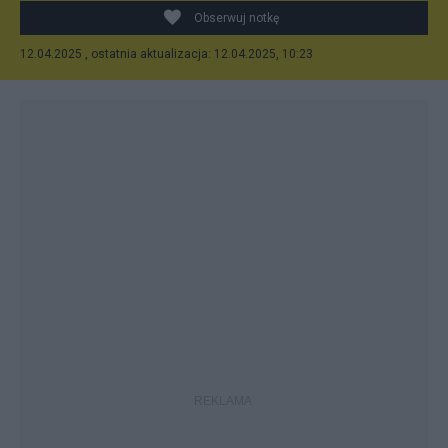
Obserwuj notkę
12.04.2025 , ostatnia aktualizacja: 12.04.2025, 10:23