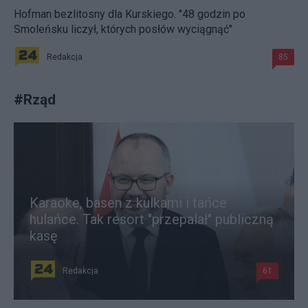
Hofman bezlitosny dla Kurskiego. "48 godzin po
Smoleńsku liczył, których posłów wyciągnąć"
Redakcja
85
#
Rząd
Karaoke, basen z kulkami i tańce
hulańce. Tak resort "przepalał" publiczną
kasę
Redakcja
61