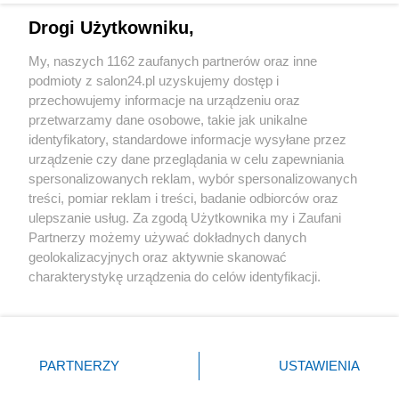
Drogi Użytkowniku,
Sport
My, naszych 1162 zaufanych partnerów oraz inne
podmioty z salon24.pl uzyskujemy dostęp i
Społeczeństwo
przechowujemy informacje na urządzeniu oraz
przetwarzamy dane osobowe, takie jak unikalne
Kultura
identyfikatory, standardowe informacje wysyłane przez
urządzenie czy dane przeglądania w celu zapewniania
spersonalizowanych reklam, wybór spersonalizowanych
treści, pomiar reklam i treści, badanie odbiorców oraz
ulepszanie usług. Za zgodą Użytkownika my i Zaufani
X
Facebook
Instagram
Youtube
Partnerzy możemy używać dokładnych danych
geolokalizacyjnych oraz aktywnie skanować
charakterystykę urządzenia do celów identyfikacji.
Web Content Media sp. z o. o. © 2022
Ponieważ cenimy Twoją prywatność, prosimy o zgodę na
korzystanie z tych technologii poprzez kliknięcie
„Akceptuję”. Zgoda jest dobrowolna i zawsze możesz ją
Pomoc
O nas
Praca
Reklama
Kontakt
zmienić/wycofać klikając przycisk ustawień prywatności
PARTNERZY
USTAWIENIA
znajdujący się w lewym dolnym rogu strony
. Niektóre
rodzaje przetwarzania danych nie wymagają zgody