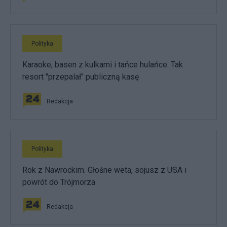
Polityka
Karaoke, basen z kulkami i tańce hulańce. Tak
resort "przepalał" publiczną kasę
Redakcja
Polityka
Rok z Nawrockim. Głośne weta, sojusz z USA i
powrót do Trójmorza
Redakcja