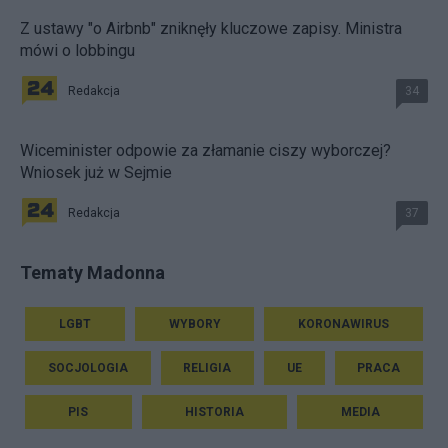
Z ustawy "o Airbnb" zniknęły kluczowe zapisy. Ministra
mówi o lobbingu
Redakcja
34
Wiceminister odpowie za złamanie ciszy wyborczej?
Wniosek już w Sejmie
Redakcja
37
Tematy Madonna
LGBT
WYBORY
KORONAWIRUS
SOCJOLOGIA
RELIGIA
UE
PRACA
PIS
HISTORIA
MEDIA