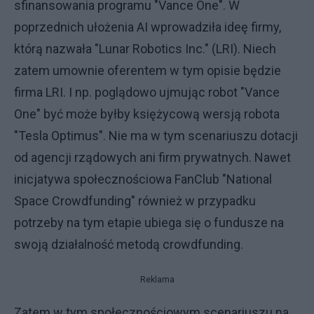
sfinansowania programu "Vance One". W
poprzednich ułożenia AI wprowadziła ideę firmy,
którą nazwała "Lunar Robotics Inc." (LRI). Niech
zatem umownie oferentem w tym opisie będzie
firma LRI. I np. poglądowo ujmując robot "Vance
One" być może byłby księżycową wersją robota
"Tesla Optimus". Nie ma w tym scenariuszu dotacji
od agencji rządowych ani firm prywatnych. Nawet
inicjatywa społecznościowa FanClub "National
Space Crowdfunding" również w przypadku
potrzeby na tym etapie ubiega się o fundusze na
swoją działalność metodą crowdfunding.
Reklama
Zatem w tym społecznościowym scenariuszu na