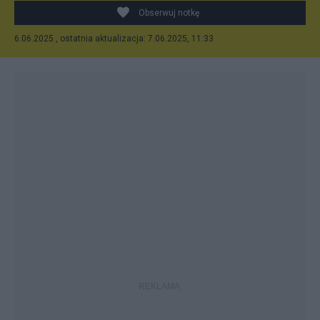
Księżycu
Obserwuj notkę
6.06.2025 , ostatnia aktualizacja: 7.06.2025, 11:33