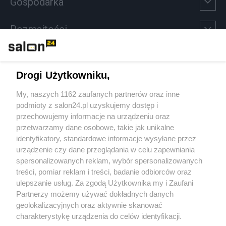
Gospodarka
Rozmaitości
Technologie
Drogi Użytkowniku,
Sport
My, naszych 1162 zaufanych partnerów oraz inne
podmioty z salon24.pl uzyskujemy dostęp i
Społeczeństwo
przechowujemy informacje na urządzeniu oraz
przetwarzamy dane osobowe, takie jak unikalne
Kultura
identyfikatory, standardowe informacje wysyłane przez
urządzenie czy dane przeglądania w celu zapewniania
spersonalizowanych reklam, wybór spersonalizowanych
treści, pomiar reklam i treści, badanie odbiorców oraz
ulepszanie usług. Za zgodą Użytkownika my i Zaufani
X
Facebook
Instagram
Youtube
Partnerzy możemy używać dokładnych danych
geolokalizacyjnych oraz aktywnie skanować
charakterystykę urządzenia do celów identyfikacji.