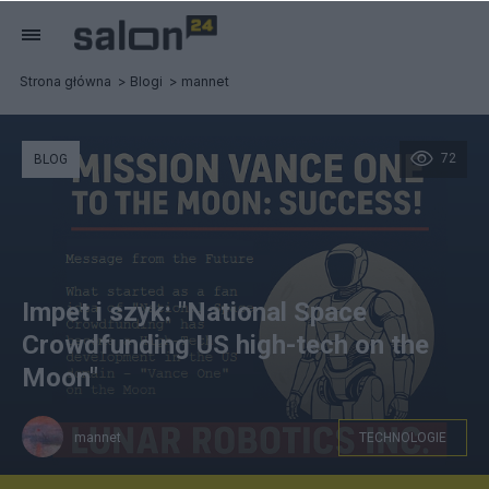
Strona główna
Blogi
mannet
72
BLOG
Impet i szyk: "National Space
Crowdfunding US high-tech on the
Moon"
mannet
TECHNOLOGIE
Ilustracja do idei robot humanoidalny "Vance One" na