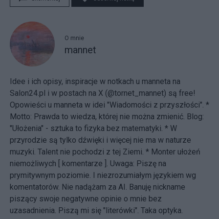
O mnie
mannet
Idee i ich opisy, inspiracje w notkach u manneta na
Salon24.pl i w postach na X (@tornet_mannet) są free!
Opowieści u manneta w idei "Wiadomości z przyszłości". *
Motto: Prawda to wiedza, której nie można zmienić. Blog:
"Ułożenia"
- sztuka to fizyka bez matematyki. * W
przyrodzie są tylko dźwięki i więcej nie ma w naturze
muzyki. Talent nie pochodzi z tej Ziemi. * Monter ułożeń
niemożliwych [
komentarze
]. Uwaga: Piszę na
prymitywnym poziomie. I niezrozumiałym językiem wg
komentatorów. Nie nadążam za AI. Banuję nickname
piszący swoje negatywne opinie o mnie bez
uzasadnienia. Piszą mi się "literówki". Taka optyka.