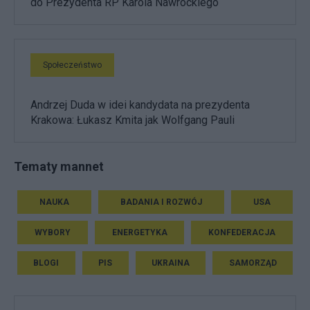
do Prezydenta RP Karola Nawrockiego
Społeczeństwo
Andrzej Duda w idei kandydata na prezydenta
Krakowa: Łukasz Kmita jak Wolfgang Pauli
Tematy mannet
NAUKA
BADANIA I ROZWÓJ
USA
WYBORY
ENERGETYKA
KONFEDERACJA
BLOGI
PIS
UKRAINA
SAMORZĄD