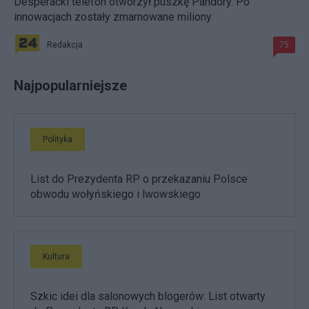
Desperacki telefon otworzył puszkę Pandory. Po
innowacjach zostały zmarnowane miliony
Redakcja
75
Najpopularniejsze
Polityka
List do Prezydenta RP o przekazaniu Polsce
obwodu wołyńskiego i lwowskiego
Kultura
Szkic idei dla salonowych blogerów: List otwarty