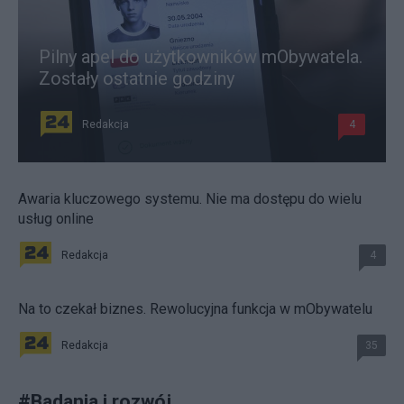
Pilny apel do użytkowników mObywatela.
Zostały ostatnie godziny
Redakcja
4
Awaria kluczowego systemu. Nie ma dostępu do wielu
usług online
Redakcja
4
Na to czekał biznes. Rewolucyjna funkcja w mObywatelu
Redakcja
35
#
Badania i rozwój