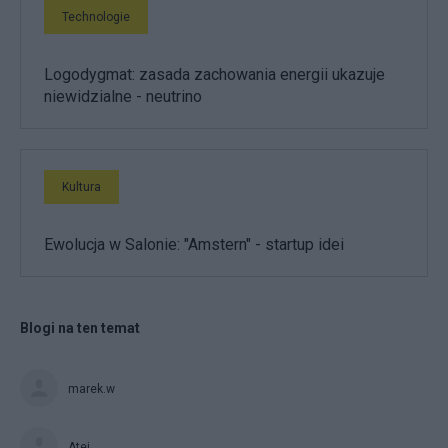
Technologie
Logodygmat: zasada zachowania energii ukazuje
niewidzialne - neutrino
Kultura
Ewolucja w Salonie: "Amstern" - startup idei
Blogi na ten temat
marek.w
Atej