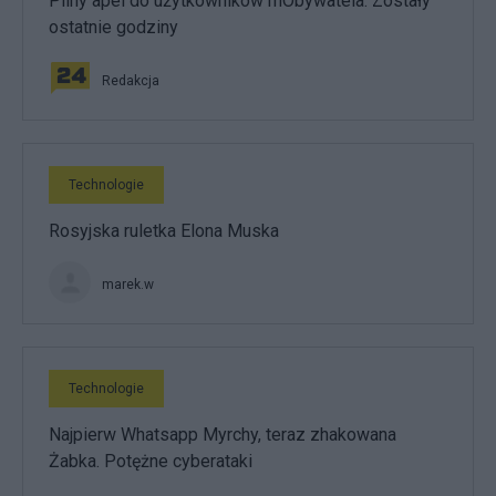
Pilny apel do użytkowników mObywatela. Zostały
ostatnie godziny
Redakcja
Technologie
Rosyjska ruletka Elona Muska
marek.w
Technologie
Najpierw Whatsapp Myrchy, teraz zhakowana
Żabka. Potężne cyberataki