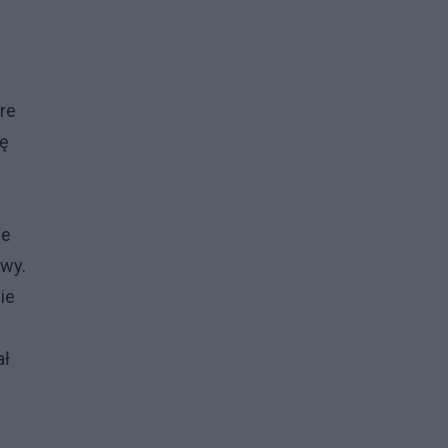
re
hę
ie
owy.
ie
ał