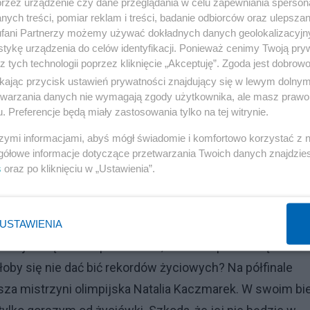
przez urządzenie czy dane przeglądania w celu zapewniania sperson
 się ten trójbój nazywa) Aleksandra Mirosław awansowa
ych treści, pomiar reklam i treści, badanie odbiorców oraz ulepszan
tę. Zupełnie nie znam reguł tej dyscypliny. W każdym ra
fani Partnerzy możemy używać dokładnych danych geolokalizacyjn
tykę urządzenia do celów identyfikacji. Ponieważ cenimy Twoją pry
jlepszych na świecie zawodniczek) tzw. speed, była
z tych technologii poprzez kliknięcie „Akceptuję”. Zgoda jest dobro
leadzie. Mimo tak słabych wyników w dwóch z trzech
ikając przycisk ustawień prywatności znajdujący się w lewym dolny
, w co serdecznie wątpię, to dam znać. Na razie cieszę si
etwarzania danych nie wymagają zgody użytkownika, ale masz prawo 
. Preferencje będą miały zastosowania tylko na tej witrynie.
 osobne medale za „speed”, to w sobotę mamy pewne zło
szymi informacjami, abyś mógł świadomie i komfortowo korzystać z
gółowe informacje dotyczące przetwarzania Twoich danych znajdzi
niosła nam jeszcze więcej niż wczorajsza. Ale zanim o 
s
oraz po kliknięciu w „Ustawienia”.
półfinałowym biegu na 1500m Martyna Galant była dopier
lepszy rezultat w karierze (ten najlepszy wybiegała dwa 
emu byłbym zachwycony i piał pod niebiosa. Tak zresztą
USTAWIENIA
z już się tak nie podniecam, bo skoro potrafi się tu bić
łoby się nie dać bić rekordów życiowych? Na półfinale
za mistrzyni olimpijska Natalia Kaczmarek. W swoim bi