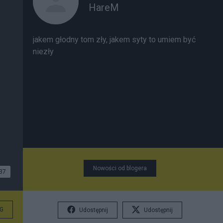
HareM
jakem głodny tom zły, jakem syty to umiem być
niezły
Nowości od blogera
37
G
Udostępnij
Udostępnij