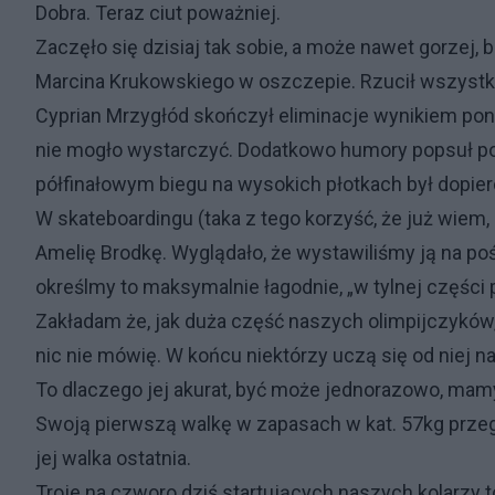
Dobra. Teraz ciut poważniej.
Zaczęło się dzisiaj tak sobie, a może nawet gorzej
Marcina Krukowskiego w oszczepie. Rzucił wszystki
Cyprian Mrzygłód skończył eliminacje wynikiem pona
nie mogło wystarczyć. Dodatkowo humory popsuł p
półfinałowym biegu na wysokich płotkach był dopier
W skateboardingu (taka z tego korzyść, że już wiem, c
Amelię Brodkę. Wyglądało, że wystawiliśmy ją na po
określmy to maksymalnie łagodnie, „w tylnej części p
Zakładam że, jak duża część naszych olimpijczyków, p
nic nie mówię. W końcu niektórzy uczą się od niej na
To dlaczego jej akurat, być może jednorazowo, mam
Swoją pierwszą walkę w zapasach w kat. 57kg przeg
jej walka ostatnia.
Troje na czworo dziś startujących naszych kolarzy