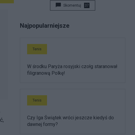
Skomentuj
37
Najpopularniejsze
Tenis
W środku Paryża rosyjski czołg staranował
filigranową Polkę!
Tenis
.
Czy Iga Świątek wróci jeszcze kiedyś do
ć,
dawnej formy?