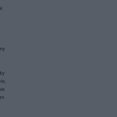
ł.
.
any
yby
ie,
nie
tym