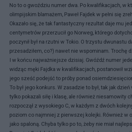
No to o gwoździu numer dwa. Po kwalifikacjach, w k
olimpijskim blamażem, Paweł Fajdek w pełni się zreha
Okazało się, że tak fantastyczny rezultat daje mu jed
centymetrów przerzucił go Norweg, którego dotychcz
poczynił był na rzutni w Tokio. O trzystu dwunastu
przesadziłem, co?) nawet nie wspominam. Trochę dzi
I w końcu najważniejsze dzisiaj. Gwóźdź numer jede
widząc męki Fajdka w kwalifikacjach, postanowił w
jego sześć podejść to próby ponad osiemdziesięcio
To był jego konkurs. W zasadzie to był, tak jak dzień
tylko pokazali siłę i klasę, ale również niesamowity 
rozpoczął z wysokiego C, w każdym z dwóch kolejny
poziom co najmniej z pierwszej kolejki. Również w o
jako spaloną. Chyba tylko po to, żeby nie miał najleps