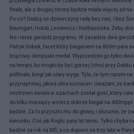
przybiegła czwarta, w czasie kilka setnych sekundy 
finale, ale z drugiej strony będzie miała więcej sił 
Po co? Dadzą se dziewczyny radę bez niej. I bez Świ
Baumgart, Hołub, Lesiewicz i Kiełbasińska. Żeby dost
No i teraz gwóźdź programu. W zasadzie dwa gwoźd
Patryk Dobek, facet który bieganiem na 800m para si
brązowy olimpijski medal. Wyprzedziło go tylko dwó
na tempo, bo mogło by być gorzej (choć przy Dobku
półfinale, biegł jak stary wyga. Tyle, że tym razem na 
przynajmniej, jakieś ultra kuriosum. Uważam, że ba
mistrzem świata w szachach został gość, który całe ż
do kilku miesięcy wstecz dobrze biegał na 400mppł
będzie. Za to przyszło mu do głowy, i słusznie, że z
kierunku. Coś jak Roglic parę lat temu. Tylko chyba 
będzie za rok na MŚ, a co dopiero za trzy lata w Pary