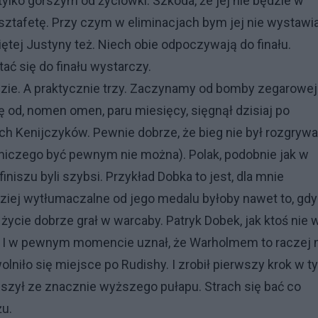
tylko gorszym od życiówki. Szkoda, że jej nie będzie w
na sztafetę. Przy czym w eliminacjach bym jej nie wystawia
ętej Justyny też. Niech obie odpoczywają do finału.
ać się do finału wystarczy.
zie. A praktycznie trzy. Zaczynamy od bomby zegarowej
ę od, nomen omen, paru miesięcy, sięgnął dzisiaj po
ch Kenijczyków. Pewnie dobrze, że bieg nie był rozgryw
 niczego być pewnym nie można). Polak, podobnie jak w
finiszu byli szybsi. Przykład Dobka to jest, dla mnie
rdziej wytłumaczalne od jego medalu byłoby nawet to, gd
ycie dobrze grał w warcaby. Patryk Dobek, jak ktoś nie w
. I w pewnym momencie uznał, że Warholmem to raczej 
wolniło się miejsce po Rudishy. I zrobił pierwszy krok w 
ruszył ze znacznie wyższego pułapu. Strach się bać co
żu.