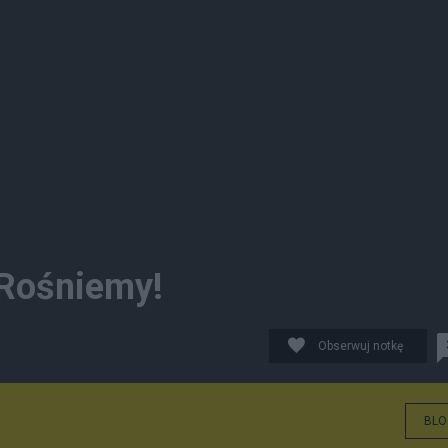
 Rośniemy!
Obserwuj notkę
BLO