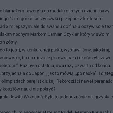
, bo blamażem faworyta do medalu naszych dziennikarzy
ego 15 m gorzej od życiówki i przepadł z kretesem.
d 3 m lepszym, ale do awansu do finału oczywiście też 
olskim nocnym Markom Damian Czykier, który w swoim
o szósty.
o to jest), w konkurencji parku, wystawiliśmy, jako kraj,
śmiewisko, bo co rusz się przewracała i ukończyła zawod
eletonu”. Raz była ostatnia, dwa razy czwarta od końca.
rzyjechała do Japonii, jak to mówią, „po naukę”. I dlate
 olimpiadach parę lat dłużej. Rekordziści nawet paręnaśc
y kosztów nauki nie pokryć?
rała Jowita Wrzesień. Była to jednocześnie na igrzyska
 torowych, mianowicie Mateusz Rudyk, Marlena Karwacka 