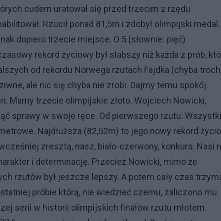
tórych cudem uratował się przed trzecim z rzędu
bilitował. Rzucił ponad 81,5m i zdobył olimpijski medal.
nak dopiero trzecie miejsce. O 5 (słownie: pięć)
asowy rekord życiowy był słabszy niż każda z prób, któ
 dalszych od rekordu Norwega rzutach Fajdka (chyba troc
wne, ale nic się chyba nie zrobi. Dajmy temu spokój.
n. Mamy trzecie olimpijskie złoto. Wojciech Nowicki,
ziąć sprawy w swoje ręce. Od pierwszego rzutu. Wszystk
metrowe. Najdłuższa (82,52m) to jego nowy rekord życi
 wcześniej zresztą, nasz, biało-czerwony, konkurs. Nasi n
charakter i determinację. Przecież Nowicki, mimo że
ch rzutów był jeszcze lepszy. A potem cały czas trzym
statniej próbie którą, nie wiedzieć czemu, zaliczono mu
zej serii w historii olimpijskich finałów rzutu młotem.