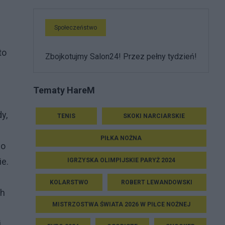
Społeczeństwo
to
Zbojkotujmy Salon24! Przez pełny tydzień!
Tematy HareM
y,
TENIS
SKOKI NARCIARSKIE
PIŁKA NOŻNA
go
ie.
IGRZYSKA OLIMPIJSKIE PARYŻ 2024
KOLARSTWO
ROBERT LEWANDOWSKI
ch
MISTRZOSTWA ŚWIATA 2026 W PIŁCE NOŻNEJ
i