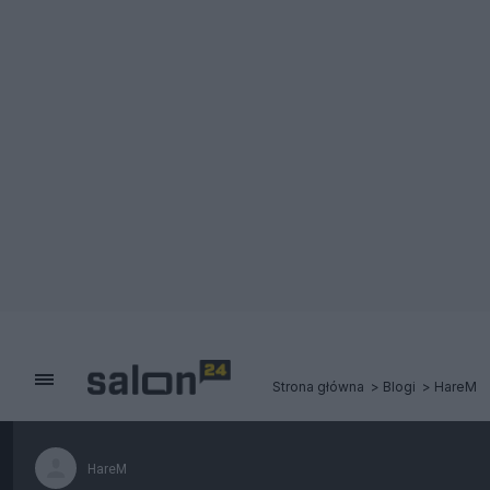
Strona główna
Blogi
HareM
HareM