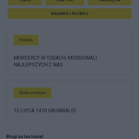
TEATR
ZABYTKI
ZWIERZĘTA
BADANIA I ROZWÓJ
Polityka
MORDERCY W TOGACH, MORDOWALI
NAJLEPSZYCH Z NAS
Społeczeństwo
15 LIPCA 1410 GRUNWALD!
Blogi na ten temat