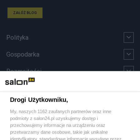
ZAŁÓŻ BLOG
Polityka
Gospodarka
Rozmaitości
Technologie
Drogi Użytkowniku,
Sport
My, naszych 1162 zaufanych partnerów oraz inne
podmioty z salon24.pl uzyskujemy dostęp i
Społeczeństwo
przechowujemy informacje na urządzeniu oraz
przetwarzamy dane osobowe, takie jak unikalne
Kultura
identyfikatory, standardowe informacje wysyłane przez