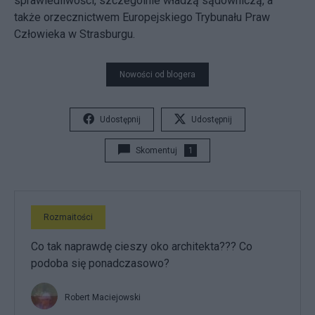
sprawiedliwości, szczególnie władzą sądowniczą, a
także orzecznictwem Europejskiego Trybunału Praw
Człowieka w Strasburgu.
Nowości od blogera
Udostępnij
Udostępnij
Skomentuj
1
Rozmaitości
Co tak naprawdę cieszy oko architekta??? Co
podoba się ponadczasowo?
Robert Maciejowski