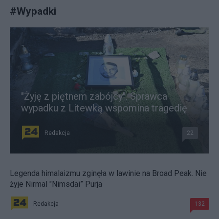
#
Wypadki
"Żyję z piętnem zabójcy". Sprawca
wypadku z Litewką wspomina tragedię
Redakcja
22
Legenda himalaizmu zginęła w lawinie na Broad Peak. Nie
żyje Nirmal "Nimsdai” Purja
Redakcja
132