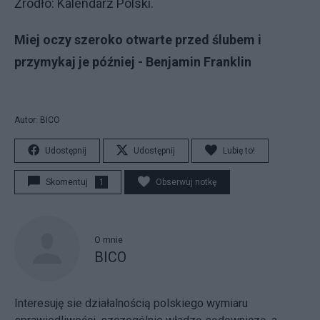
Źródło: Kalendarz Polski.
Miej oczy szeroko otwarte przed ślubem i
przymykaj je później - Benjamin Franklin
Autor: BICO
Udostępnij
Udostępnij
Lubię to!
Skomentuj
1
Obserwuj notkę
O mnie
BICO
Interesuję sie działalnością polskiego wymiaru