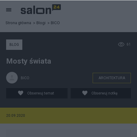
Strona główna
Blogi
BICO
61
BLOG
Mosty świata
BICO
ARCHITEKTURA
Obserwuj temat
Obserwuj notkę
20.09.2020