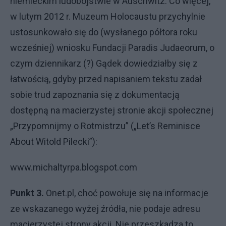
niemieckim ludobójstwie w Auschwitz. Co więcej,
w lutym 2012 r. Muzeum Holocaustu przychylnie
ustosunkowało się do (wysłanego półtora roku
wcześniej) wniosku Fundacji Paradis Judaeorum, o
czym dziennikarz (?) Gądek dowiedziałby się z
łatwością, gdyby przed napisaniem tekstu zadał
sobie trud zapoznania się z dokumentacją
dostępną na macierzystej stronie akcji społecznej
„Przypomnijmy o Rotmistrzu” („Let’s Reminisce
About Witold Pilecki”):
www.michaltyrpa.blogspot.com
Punkt 3.
Onet.pl, choć powołuje się na informacje
ze wskazanego wyżej źródła, nie podaje adresu
macierzystej strony akcji. Nie przeszkadza to