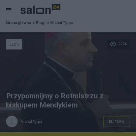
Strona główna
Blogi
Michał Tyrpa
2286
BLOG
Przypomnijmy o Rotmistrzu z
biskupem Mendykiem
Michał Tyrpa
KULTURA
Bp Marek Mendyk na Święcie Dobroci 6.XII.2010 w