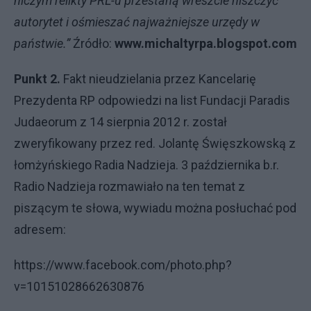
niczym relikty PRL-u przestaną wreszcie niszczyć
autorytet i ośmieszać najważniejsze urzędy w
państwie.”
Źródło:
www.michaltyrpa.blogspot.com
Punkt 2.
Fakt nieudzielania przez Kancelarię
Prezydenta RP odpowiedzi na list Fundacji Paradis
Judaeorum z 14 sierpnia 2012 r. został
zweryfikowany przez red. Jolantę Święszkowską z
łomżyńskiego Radia Nadzieja. 3 października b.r.
Radio Nadzieja rozmawiało na ten temat z
piszącym te słowa, wywiadu można posłuchać pod
adresem:
https://www.facebook.com/photo.php?
v=10151028662630876