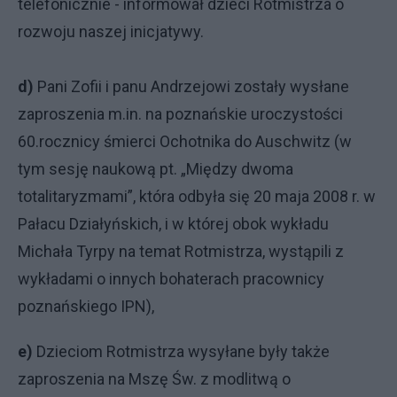
telefonicznie - informował dzieci Rotmistrza o
rozwoju naszej inicjatywy.
d)
Pani Zofii i panu Andrzejowi zostały wysłane
zaproszenia m.in. na poznańskie uroczystości
60.rocznicy śmierci Ochotnika do Auschwitz (w
tym sesję naukową pt. „Między dwoma
totalitaryzmami”, która odbyła się 20 maja 2008 r. w
Pałacu Działyńskich, i w której obok wykładu
Michała Tyrpy na temat Rotmistrza, wystąpili z
wykładami o innych bohaterach pracownicy
poznańskiego IPN),
e)
Dzieciom Rotmistrza wysyłane były także
zaproszenia na Mszę Św. z modlitwą o