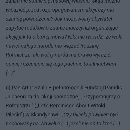
zanim nie stanie się masową właśnie. Skąd można
wiedzieć przed rozpropagowaniem akcji, czy ma
szansę powodzenia? Jak może wolny obywatel
zapytać rodaków o zdanie inaczej niż organizując
akcję jak ta o której mowa? Nikt nie twierdzi, że wola
nawet całego narodu ma wiązać Rodzinę
Rotmistrza, ale wolny naród ma prawo wyrazić
opinię i czepianie się tego pachnie totalniactwem
(…)”
c)
Pan Artur Szulc – pełnomocnik Fundacji Paradis
Judaeorum ds. akcji społecznej „Przypomnijmy o
Rotmistrzu” („Let’s Reminisce About Witold
Pilecki”) w Skandynawii:
„Czy Pilecki powinien być
pochowany na Wawelu? (…) jeżeli nie on to kto? (…)