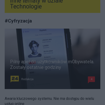
Inne tematy w dziale
Technologie
#
Cyfryzacja
Pilny apel do użytkowników mObywatela.
Zostały ostatnie godziny
Redakcja
4
Awaria kluczowego systemu. Nie ma dostępu do wielu
usług online