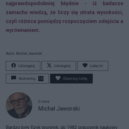
najprawdopodobniej błędnie - iż badacze
zamachu wiedzą, że liczy się utrata wysokości,
czyli różnica pomiędzy rozpoczęciem odejścia a
wyrównaniem.
Autor: Michał Jaworski
Udostępnij
Udostępnij
Lubię to!
Skomentuj
10
Obserwuj notkę
O mnie
Michał Jaworski
Bardzo były fizyk teoretyk, do 1982 pracownik naukowy.