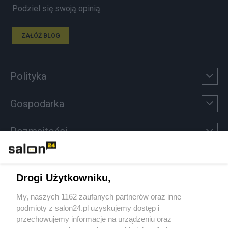
Podziel się swoją opinią
ZAŁÓŻ BLOG
Polityka
Gospodarka
Rozmaitości
Technologie
Drogi Użytkowniku,
Sport
My, naszych 1162 zaufanych partnerów oraz inne
podmioty z salon24.pl uzyskujemy dostęp i
Społeczeństwo
przechowujemy informacje na urządzeniu oraz