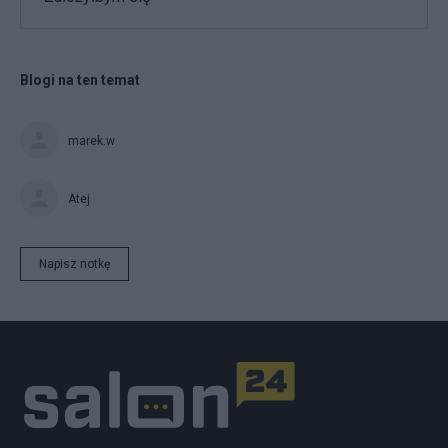
Blogi na ten temat
marek.w
Atej
Napisz notkę