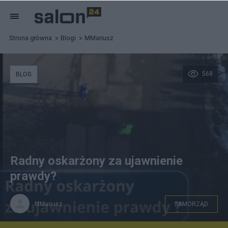
Strona główna
Blogi
MMariusz
568
BLOG
Radny oskarżony za ujawnienie
prawdy?
MMariusz
SAMORZĄD