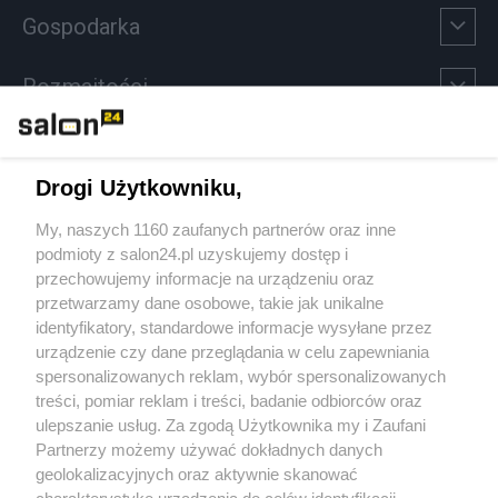
Gospodarka
Rozmaitości
Technologie
Drogi Użytkowniku,
Sport
My, naszych 1160 zaufanych partnerów oraz inne
podmioty z salon24.pl uzyskujemy dostęp i
Społeczeństwo
przechowujemy informacje na urządzeniu oraz
przetwarzamy dane osobowe, takie jak unikalne
Kultura
identyfikatory, standardowe informacje wysyłane przez
urządzenie czy dane przeglądania w celu zapewniania
spersonalizowanych reklam, wybór spersonalizowanych
treści, pomiar reklam i treści, badanie odbiorców oraz
ulepszanie usług. Za zgodą Użytkownika my i Zaufani
X
Facebook
Instagram
Youtube
Partnerzy możemy używać dokładnych danych
geolokalizacyjnych oraz aktywnie skanować
charakterystykę urządzenia do celów identyfikacji.