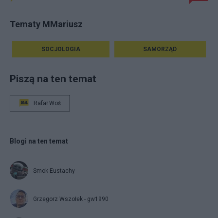
Tematy MMariusz
SOCJOLOGIA
SAMORZĄD
Piszą na ten temat
Rafał Woś
Blogi na ten temat
Smok Eustachy
Grzegorz Wszołek - gw1990