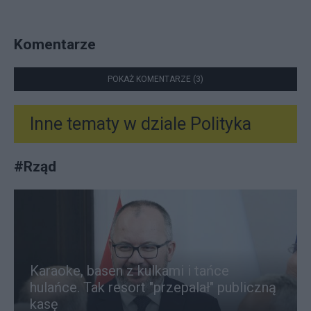
Komentarze
POKAŻ KOMENTARZE (3)
Inne tematy w dziale
Polityka
#
Rząd
Karaoke, basen z kulkami i tańce
hulańce. Tak resort "przepalał" publiczną
kasę