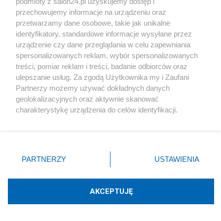
podmioty z salon24.pl uzyskujemy dostęp i
przechowujemy informacje na urządzeniu oraz
przetwarzamy dane osobowe, takie jak unikalne
Rozmaitości
identyfikatory, standardowe informacje wysyłane przez
urządzenie czy dane przeglądania w celu zapewniania
spersonalizowanych reklam, wybór spersonalizowanych
Meta-założenia nauki
treści, pomiar reklam i treści, badanie odbiorców oraz
ulepszanie usług. Za zgodą Użytkownika my i Zaufani
Partnerzy możemy używać dokładnych danych
geolokalizacyjnych oraz aktywnie skanować
Rozmaitości
charakterystykę urządzenia do celów identyfikacji.
Ponieważ cenimy Twoją prywatność, prosimy o zgodę na
Autoreferencyjność semantyki: dlaczego znaczenie
korzystanie z tych technologii poprzez kliknięcie
nie może wyjaśnić samego siebie
„Akceptuję”. Zgoda jest dobrowolna i zawsze możesz ją
zmienić/wycofać klikając przycisk ustawień prywatności
PARTNERZY
USTAWIENIA
znajdujący się w lewym dolnym rogu strony
. Niektóre
rodzaje przetwarzania danych nie wymagają zgody
użytkownika, ale masz prawo sprzeciwić się takiemu
Społeczeństwo
AKCEPTUJĘ
przetwarzaniu. Preferencje będą miały zastosowania tylko
na tej witrynie.
Pomiędzy repliką a lemingiem