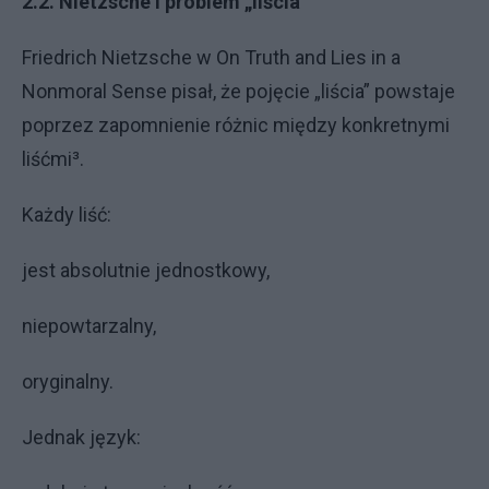
2.2. Nietzsche i problem „liścia”
Friedrich Nietzsche w On Truth and Lies in a
Nonmoral Sense pisał, że pojęcie „liścia” powstaje
poprzez zapomnienie różnic między konkretnymi
liśćmi³.
Każdy liść:
jest absolutnie jednostkowy,
niepowtarzalny,
oryginalny.
Jednak język: