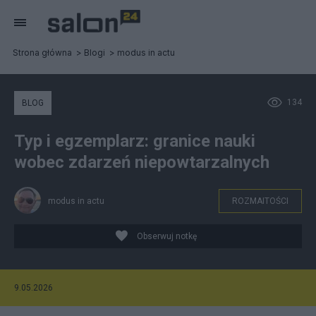
Strona główna
Blogi
modus in actu
134
BLOG
Typ i egzemplarz: granice nauki
wobec zdarzeń niepowtarzalnych
modus in actu
ROZMAITOŚCI
Obserwuj notkę
9.05.2026