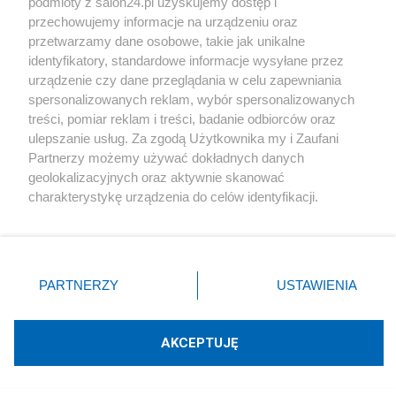
podmioty z salon24.pl uzyskujemy dostęp i
przechowujemy informacje na urządzeniu oraz
przetwarzamy dane osobowe, takie jak unikalne
identyfikatory, standardowe informacje wysyłane przez
Rozmaitości
urządzenie czy dane przeglądania w celu zapewniania
spersonalizowanych reklam, wybór spersonalizowanych
Kolczyki na każdą okazję – jak wybrać idealny
treści, pomiar reklam i treści, badanie odbiorców oraz
model?
ulepszanie usług. Za zgodą Użytkownika my i Zaufani
Partnerzy możemy używać dokładnych danych
Redakcja
geolokalizacyjnych oraz aktywnie skanować
charakterystykę urządzenia do celów identyfikacji.
Ponieważ cenimy Twoją prywatność, prosimy o zgodę na
korzystanie z tych technologii poprzez kliknięcie
„Akceptuję”. Zgoda jest dobrowolna i zawsze możesz ją
Rozmaitości
zmienić/wycofać klikając przycisk ustawień prywatności
PARTNERZY
USTAWIENIA
Na to wszyscy czekają. Koniec z bonami z
znajdujący się w lewym dolnym rogu strony
. Niektóre
butelkomatów, szykuje się rewolucja
rodzaje przetwarzania danych nie wymagają zgody
użytkownika, ale masz prawo sprzeciwić się takiemu
AKCEPTUJĘ
przetwarzaniu. Preferencje będą miały zastosowania tylko
Redakcja
na tej witrynie.