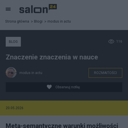
Strona główna
Blogi
modus in actu
116
BLOG
Znaczenie znaczenia w nauce
modus in actu
ROZMAITOŚCI
Obserwuj notkę
20.05.2026
Meta-semantyczne warunki możliwości