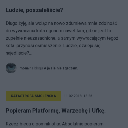
Ludzie, poszaleliście?
Długo żyję, ale wciąż na nowo zdumiewa mnie zdolność
do wywracania kota ogonem nawet tam, gdzie jest to
zupełnie nieuzasadnione, a samym wywracającym tegoż
kota przynosi ośmieszenie. Ludzie, szaleju się
najedliście?...
mona
na blogu
A ja sie nie zgadzam.
KATASTROFA SMOLEŃSKA
11.02.2018, 18:26
Popieram Platformę, Warzechę i Ufkę.
Rzecz biega o pomnik ofiar. Absolutnie popieram