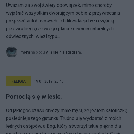
Uważam za swój święty obowiązek, mimo choroby,
wyjaśnić wszystkim dworującym sobie z przywracania
połączeń autobusowych. Ich likwidacja była częścią
przewrotnego,celowego planu zerwania naturalnych,
odwiecznych więzi typu...
mona
na blogu
A ja sie nie zgadzam.
RELIGIA
19.01.2019, 20:43
Pomodlę się w lesie.
Od jakiegoś czasu dręczy mnie myśl, że jestem katoliczką
pośledniejszego gatunku. Trudno się wydostać z moich
leśnych ostępów, a Bóg, który stworzył takie piękno dla
moich oczu, sam tu z pewnością chętnie zagląda. Czuję