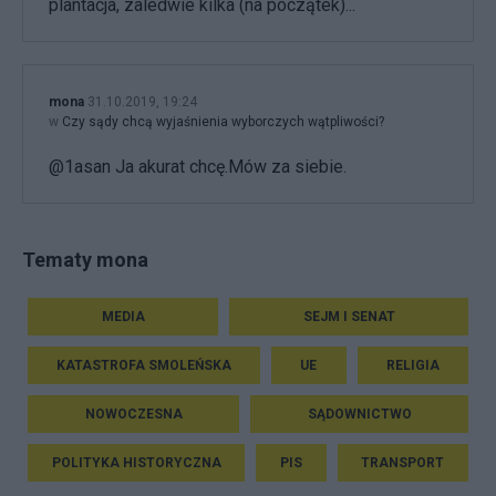
plantacja, zaledwie kilka (na początek)...
mona
31.10.2019, 19:24
w
Czy sądy chcą wyjaśnienia wyborczych wątpliwości?
@1asan Ja akurat chcę.Mów za siebie.
Tematy mona
MEDIA
SEJM I SENAT
KATASTROFA SMOLEŃSKA
UE
RELIGIA
NOWOCZESNA
SĄDOWNICTWO
POLITYKA HISTORYCZNA
PIS
TRANSPORT