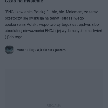
Czas na myślenie
"ENCJ zawiesiła Polskę..." - ble, ble. Mniemam, że teraz
przetoczy się dyskusja na temat -straszliwego
upokorzenia Polski, współtwórcy tegoż ustrojstwa, albo
absolutnej nieważności ENCJ i jej wydumanych zmartwień
( ("do tego...
mona
na blogu
A ja sie nie zgadzam.