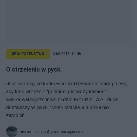
SPOŁECZEŃSTWO
3.09.2018, 11:48
O strzeleniu w pysk
Jeśli napiszę, że koderaści i inni UB-watele marzą o tym,
aby ktoś wreszcie "podniósł pierwszy kamień" i
wykreował męczennika, będzie to truizm. Ale... Ruda,
dostawszy w pysk, "cnotę straciła, a rubelka nie
zarobiła"....
mona
na blogu
A ja sie nie zgadzam.