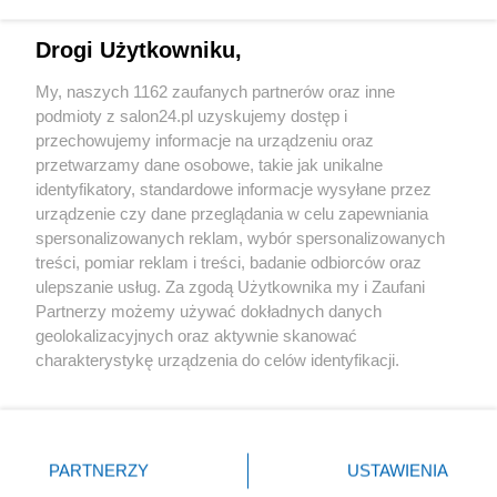
Technologie
Drogi Użytkowniku,
Sport
My, naszych 1162 zaufanych partnerów oraz inne
podmioty z salon24.pl uzyskujemy dostęp i
Społeczeństwo
przechowujemy informacje na urządzeniu oraz
przetwarzamy dane osobowe, takie jak unikalne
Kultura
identyfikatory, standardowe informacje wysyłane przez
urządzenie czy dane przeglądania w celu zapewniania
spersonalizowanych reklam, wybór spersonalizowanych
treści, pomiar reklam i treści, badanie odbiorców oraz
ulepszanie usług. Za zgodą Użytkownika my i Zaufani
X
Facebook
Instagram
Youtube
Partnerzy możemy używać dokładnych danych
geolokalizacyjnych oraz aktywnie skanować
charakterystykę urządzenia do celów identyfikacji.
Web Content Media sp. z o. o. © 2022
Ponieważ cenimy Twoją prywatność, prosimy o zgodę na
korzystanie z tych technologii poprzez kliknięcie
„Akceptuję”. Zgoda jest dobrowolna i zawsze możesz ją
Pomoc
O nas
Praca
Reklama
Kontakt
zmienić/wycofać klikając przycisk ustawień prywatności
PARTNERZY
USTAWIENIA
znajdujący się w lewym dolnym rogu strony
. Niektóre