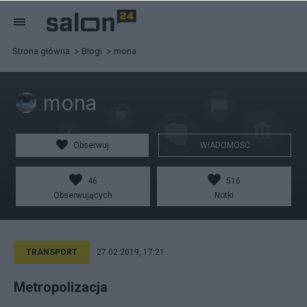
Strona główna
Blogi
mona
mona
Obserwuj
WIADOMOŚĆ
46
516
Obserwujących
Notki
TRANSPORT
27.02.2019, 17:21
Metropolizacja