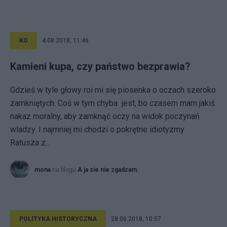
KO
4.08.2018, 11:46
Kamieni kupa, czy państwo bezprawia?
Gdzieś w tyle głowy roi mi się piosenka o oczach szeroko
zamkniętych. Coś w tym chyba jest, bo czasem mam jakiś
nakaz moralny, aby zamknąć oczy na widok poczynań
wladzy. I najmniej mi chodzi o pokrętne idiotyzmy
Ratusza z...
mona
na blogu
A ja sie nie zgadzam.
POLITYKA HISTORYCZNA
28.06.2018, 10:57