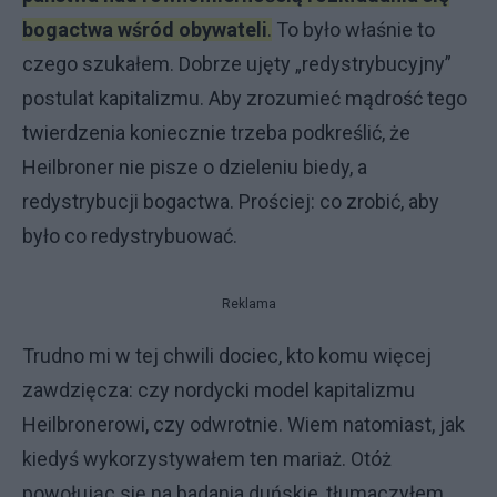
bogactwa wśród obywateli
.
To było właśnie to
czego szukałem. Dobrze ujęty „redystrybucyjny”
postulat kapitalizmu. Aby zrozumieć mądrość tego
twierdzenia koniecznie trzeba podkreślić, że
Heilbroner nie pisze o dzieleniu biedy, a
redystrybucji bogactwa. Prościej: co zrobić, aby
było co redystrybuować.
Reklama
Trudno mi w tej chwili dociec, kto komu więcej
zawdzięcza: czy nordycki model kapitalizmu
Heilbronerowi, czy odwrotnie. Wiem natomiast, jak
kiedyś wykorzystywałem ten mariaż. Otóż
powołując się na badania duńskie, tłumaczyłem