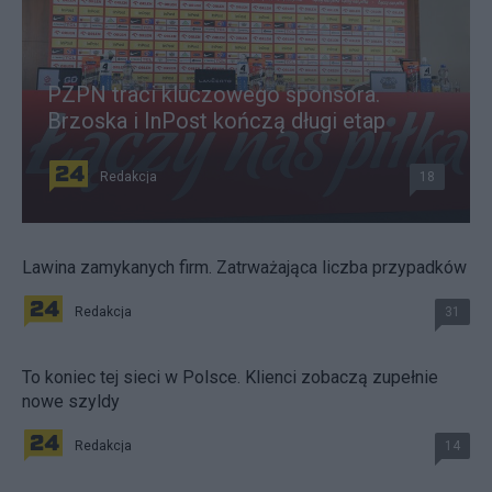
PZPN traci kluczowego sponsora.
Brzoska i InPost kończą długi etap
Redakcja
18
Lawina zamykanych firm. Zatrważająca liczba przypadków
Redakcja
31
To koniec tej sieci w Polsce. Klienci zobaczą zupełnie
nowe szyldy
Redakcja
14