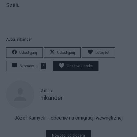
Szeli.
Autor: nikander
Udostępnij
Udostępnij
Lubię to!
Skomentuj
5
Obserwuj notkę
O mnie
nikander
Józef Kamycki - obecnie na emigracji wewnętrznej
Nowości od blogera