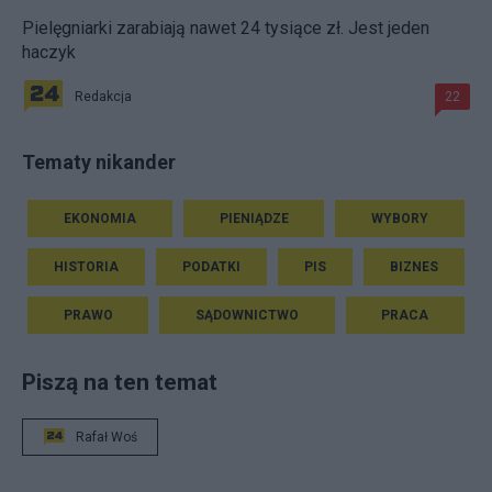
Pielęgniarki zarabiają nawet 24 tysiące zł. Jest jeden
haczyk
Redakcja
22
Tematy nikander
EKONOMIA
PIENIĄDZE
WYBORY
HISTORIA
PODATKI
PIS
BIZNES
PRAWO
SĄDOWNICTWO
PRACA
Piszą na ten temat
Rafał Woś