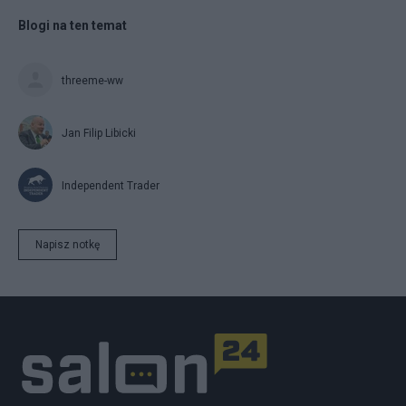
Blogi na ten temat
threeme-ww
Jan Filip Libicki
Independent Trader
Napisz notkę