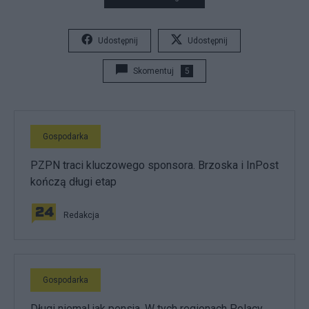
Udostępnij
Udostępnij
Skomentuj
5
Gospodarka
PZPN traci kluczowego sponsora. Brzoska i InPost
kończą długi etap
Redakcja
Gospodarka
Długi niemal jak pensja. W tych regionach Polacy