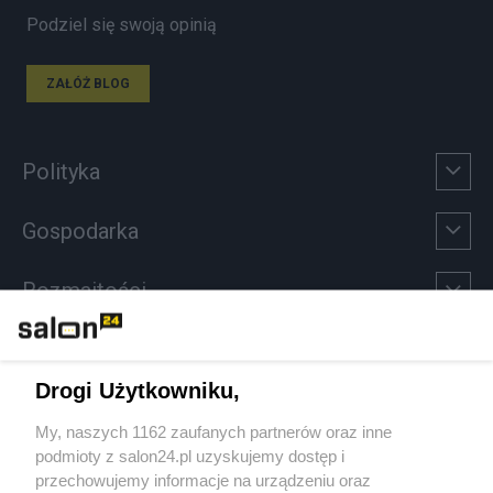
Podziel się swoją opinią
ZAŁÓŻ BLOG
Polityka
Gospodarka
Rozmaitości
Technologie
Drogi Użytkowniku,
Sport
My, naszych 1162 zaufanych partnerów oraz inne
podmioty z salon24.pl uzyskujemy dostęp i
Społeczeństwo
przechowujemy informacje na urządzeniu oraz