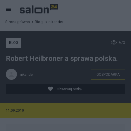
Strona główna
Blogi
nikander
672
BLOG
Robert Heilbroner a sprawa polska.
nikander
GOSPODARKA
Obserwuj notkę
11.09.2010