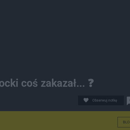
cki coś zakazał... ❓
Obserwuj notkę
BLO