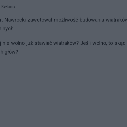
Reklama
nt Nawrocki zawetował możliwość budowania wiatrakó
alnych.
j nie wolno już stawiać wiatraków? Jeśli wolno, to skąd
ch głów?