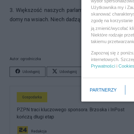
wybór spersonalizowan
Użytkownika my i Zau
3. Większość naszych parlamentarzystów deMOkr
skanować charakterys
domy na wsiach. Niech dadzą przykład i zainwestuj
zgodę na korzystanie 
ją zmienić/wycofać kl
Niektóre rodzaje prz
takiemu przetwarzaniu
Zapoznaj się z poniż
Autor: ogrodniczka
internetowych. Szcze
Prywatności
i
Cookie
Udostępnij
Udostępnij
Lubię to!
S
PARTNERZY
Gospodarka
PZPN traci kluczowego sponsora. Brzoska i InPost
kończą długi etap
Redakcja