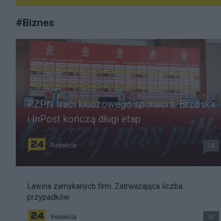
#
Biznes
PZPN traci kluczowego sponsora. Brzoska
i InPost kończą długi etap
Redakcja
16
Lawina zamykanych firm. Zatrważająca liczba
przypadków
Redakcja
30