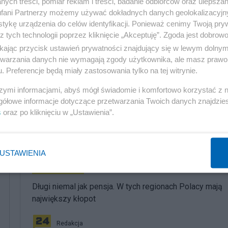
ych treści, pomiar reklam i treści, badanie odbiorców oraz ulepszan
fani Partnerzy możemy używać dokładnych danych geolokalizacyjn
atycznych jest zamożna lub bardzo zamożna i ma sw
tykę urządzenia do celów identyfikacji. Ponieważ cenimy Twoją pry
ą w wiatraki w odległości 700 metrów od swoich domów.
z tych technologii poprzez kliknięcie „Akceptuję”. Zgoda jest dobro
ikając przycisk ustawień prywatności znajdujący się w lewym dolny
etwarzania danych nie wymagają zgody użytkownika, ale masz prawo 
. Preferencje będą miały zastosowania tylko na tej witrynie.
szymi informacjami, abyś mógł świadomie i komfortowo korzystać z
gółowe informacje dotyczące przetwarzania Twoich danych znajdzi
s
oraz po kliknięciu w „Ustawienia”.
komentuj
61
Obserwuj notkę
USTAWIENIA
Gospodarka
Długi niemal jak pensja. W tych regionach Polacy mają
największy kłopot
Redakcja