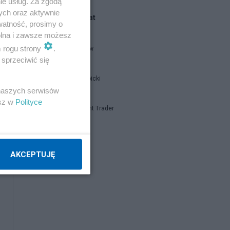
ie usług. Za zgodą
ych oraz aktywnie
oje
Blogi na ten temat
watność, prosimy o
wolna i zawsze możesz
m rogu strony
.
threeme-ww
sprzeciwić się
Jan Filip Libicki
 naszych serwisów
esz w
Polityce
Independent Trader
Napisz notkę
AKCEPTUJĘ