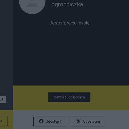
ogrodniczka
Jestem, więc myślę
Nowości od blogera
61
G
Udostępnij
Udostępnij