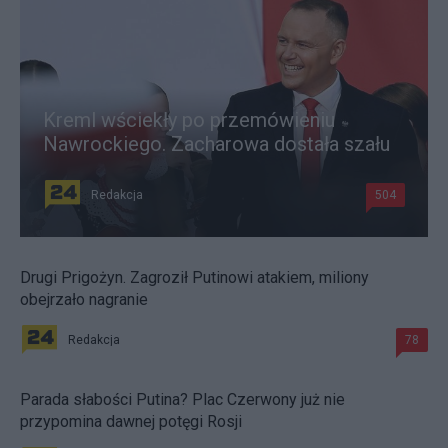
Kreml wściekły po przemówieniu
Nawrockiego. Zacharowa dostała szału
Redakcja
504
Drugi Prigożyn. Zagroził Putinowi atakiem, miliony
obejrzało nagranie
Redakcja
78
Parada słabości Putina? Plac Czerwony już nie
przypomina dawnej potęgi Rosji