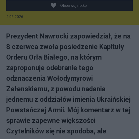
https://commons.wikimedia.org/wiki/File:Order_of_Whi
Obserwuj notkę
4.06.2026
Prezydent Nawrocki zapowiedział, że na
8 czerwca zwoła posiedzenie Kapituły
Orderu Orła Białego, na którym
zaproponuje odebranie tego
odznaczenia Wołodymyrowi
Zełenskiemu, z powodu nadania
jednemu z oddziałów imienia Ukraińskiej
Powstańczej Armii. Mój komentarz w tej
sprawie zapewne większości
Czytelników się nie spodoba, ale