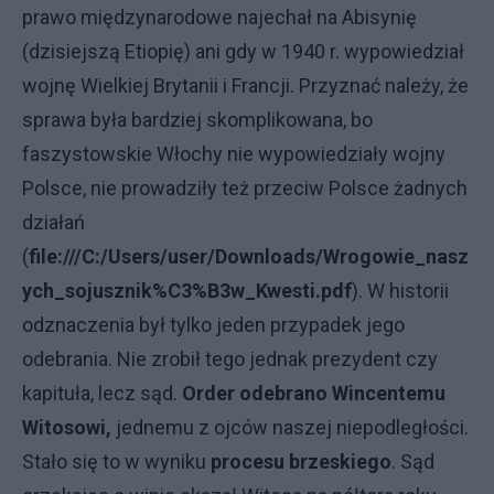
prawo międzynarodowe najechał na Abisynię
(dzisiejszą Etiopię) ani gdy w 1940 r. wypowiedział
wojnę Wielkiej Brytanii i Francji. Przyznać należy, że
sprawa była bardziej skomplikowana, bo
faszystowskie Włochy nie wypowiedziały wojny
Polsce, nie prowadziły też przeciw Polsce żadnych
działań
(
file:///C:/Users/user/Downloads/Wrogowie_nasz
ych_sojusznik%C3%B3w_Kwesti.pdf
). W historii
odznaczenia był tylko jeden przypadek jego
odebrania. Nie zrobił tego jednak prezydent czy
kapituła, lecz sąd.
Order odebrano Wincentemu
Witosowi,
jednemu z ojców naszej niepodległości.
Stało się to w wyniku
procesu brzeskiego
. Sąd