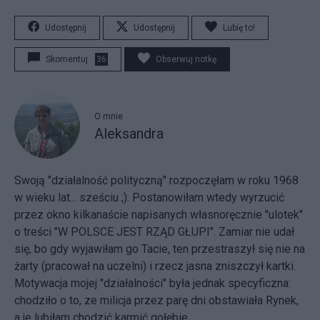
Udostępnij
Udostępnij
Lubię to!
Skomentuj
36
Obserwuj notkę
O mnie
Aleksandra
Swoją "działalność polityczną" rozpoczęłam w roku 1968
w wieku lat... sześciu ;). Postanowiłam wtedy wyrzucić
przez okno kilkanaście napisanych własnoręcznie "ulotek"
o treści "W POLSCE JEST RZĄD GŁUPI". Zamiar nie udał
się, bo gdy wyjawiłam go Tacie, ten przestraszył się nie na
żarty (pracował na uczelni) i rzecz jasna zniszczył kartki.
Motywacja mojej "działalności" była jednak specyficzna:
chodziło o to, ze milicja przez parę dni obstawiała Rynek,
a je lubiłam chodzić karmić gołębie.