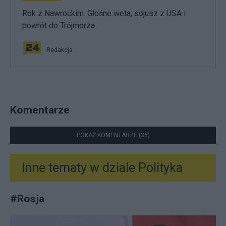
Rok z Nawrockim. Głośne weta, sojusz z USA i
powrót do Trójmorza
Redakcja
Komentarze
POKAŻ KOMENTARZE (36)
Inne tematy w dziale
Polityka
#
Rosja