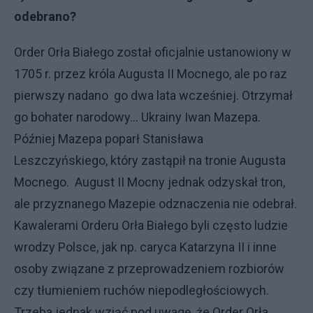
odebrano?
Order Orła Białego został oficjalnie ustanowiony w
1705 r. przez króla Augusta II Mocnego, ale po raz
pierwszy nadano go dwa lata wcześniej. Otrzymał
go bohater narodowy... Ukrainy Iwan Mazepa.
Później Mazepa poparł Stanisława
Leszczyńskiego, który zastąpił na tronie Augusta
Mocnego. August II Mocny jednak odzyskał tron,
ale przyznanego Mazepie odznaczenia nie odebrał.
Kawalerami Orderu Orła Białego byli często ludzie
wrodzy Polsce, jak np. caryca Katarzyna II i inne
osoby związane z przeprowadzeniem rozbiorów
czy tłumieniem ruchów niepodległościowych.
Trzeba jednak wziąć pod uwagę, że Order Orła