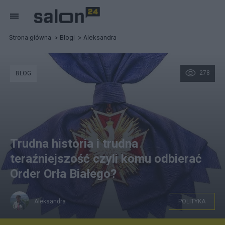
Strona główna
Blogi
Aleksandra
278
BLOG
Trudna historia i trudna
teraźniejszość czyli komu odbierać
Order Orła Białego?
Aleksandra
POLITYKA
Order Orła Białego