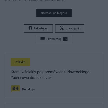
Nowości od blogera
Udostępnij
Udostępnij
Skomentuj
36
Polityka
Kreml wściekły po przemówieniu Nawrockiego.
Zacharowa dostała szału
Redakcja