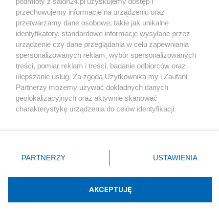
podmioty z salon24.pl uzyskujemy dostęp i
Redakcja
89
przechowujemy informacje na urządzeniu oraz
przetwarzamy dane osobowe, takie jak unikalne
identyfikatory, standardowe informacje wysyłane przez
Hofman bezlitosny dla Kurskiego. "48 godzin po
urządzenie czy dane przeglądania w celu zapewniania
Smoleńsku liczył, których posłów wyciągnąć"
spersonalizowanych reklam, wybór spersonalizowanych
treści, pomiar reklam i treści, badanie odbiorców oraz
Redakcja
85
ulepszanie usług. Za zgodą Użytkownika my i Zaufani
Partnerzy możemy używać dokładnych danych
Najpopularniejsze
geolokalizacyjnych oraz aktywnie skanować
charakterystykę urządzenia do celów identyfikacji.
Ponieważ cenimy Twoją prywatność, prosimy o zgodę na
korzystanie z tych technologii poprzez kliknięcie
Polityka
„Akceptuję”. Zgoda jest dobrowolna i zawsze możesz ją
zmienić/wycofać klikając przycisk ustawień prywatności
PARTNERZY
USTAWIENIA
znajdujący się w lewym dolnym rogu strony
. Niektóre
Trudna historia i trudna teraźniejszość czyli komu
rodzaje przetwarzania danych nie wymagają zgody
odbierać Order Orła Białego?
użytkownika, ale masz prawo sprzeciwić się takiemu
AKCEPTUJĘ
przetwarzaniu. Preferencje będą miały zastosowania tylko
na tej witrynie.