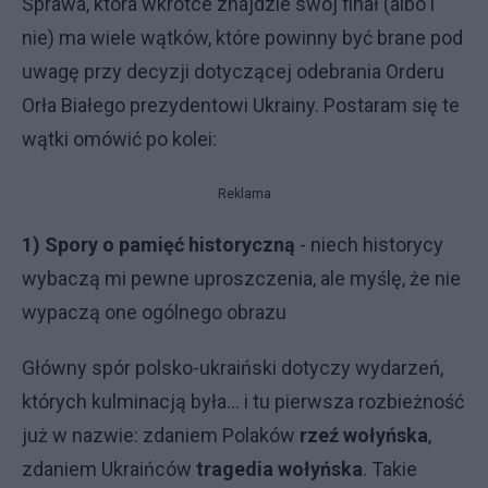
Sprawa, która wkrótce znajdzie swój finał (albo i
nie) ma wiele wątków, które powinny być brane pod
uwagę przy decyzji dotyczącej odebrania Orderu
Orła Białego prezydentowi Ukrainy. Postaram się te
wątki omówić po kolei:
Reklama
1) Spory o pamięć historyczną
- niech historycy
wybaczą mi pewne uproszczenia, ale myślę, że nie
wypaczą one ogólnego obrazu
Główny spór polsko-ukraiński dotyczy wydarzeń,
których kulminacją była... i tu pierwsza rozbieżność
już w nazwie: zdaniem Polaków
rzeź wołyńska
,
zdaniem Ukraińców
tragedia wołyńska
. Takie