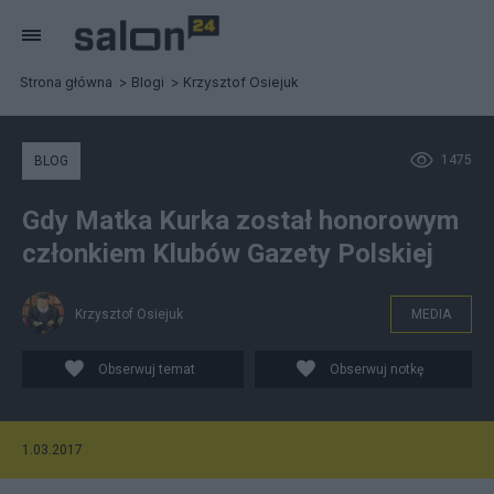
Strona główna
Blogi
Krzysztof Osiejuk
1475
BLOG
Gdy Matka Kurka został honorowym
członkiem Klubów Gazety Polskiej
Krzysztof Osiejuk
MEDIA
Obserwuj temat
Obserwuj notkę
1.03.2017