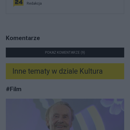
Redakcja
Komentarze
POKAŻ KOMENTARZE (9)
Inne tematy w dziale
Kultura
#
Film