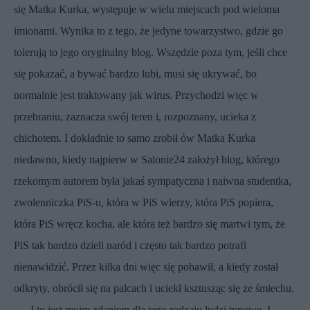
się Matka Kurka, występuje w wielu miejscach pod wieloma
imionami. Wynika to z tego, że jedyne towarzystwo, gdzie go
tolerują to jego oryginalny blog. Wszędzie poza tym, jeśli chce
się pokazać, a bywać bardzo lubi, musi się ukrywać, bo
normalnie jest traktowany jak wirus. Przychodzi więc w
przebraniu, zaznacza swój teren i, rozpoznany, ucieka z
chichotem. I dokładnie to samo zrobił ów Matka Kurka
niedawno, kiedy najpierw w Salonie24 założył blog, którego
rzekomym autorem była jakaś sympatyczna i naiwna studentka,
zwolenniczka PiS-u, która w PiS wierzy, która PiS popiera,
która PiS wręcz kocha, ale która też bardzo się martwi tym, że
PiS tak bardzo dzieli naród i często tak bardzo potrafi
nienawidzić. Przez kilka dni więc się pobawił, a kiedy został
odkryty, obrócił się na palcach i uciekł ksztusząc się ze śmiechu.
I to jest moim zdaniem dla tego rodzaju ludzi typowe. I