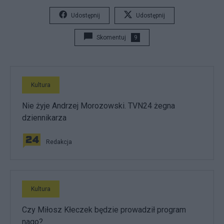
Udostępnij
Udostępnij
Skomentuj
9
Kultura
Nie żyje Andrzej Morozowski. TVN24 żegna
dziennikarza
Redakcja
Kultura
Czy Miłosz Kłeczek będzie prowadził program
nago?