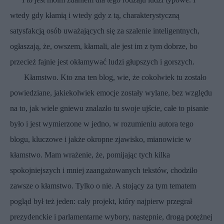
wtedy gdy kłamią i wtedy gdy z tą, charakterystyczną
satysfakcją osób uważających się za szalenie inteligentnych,
ogłaszają, że, owszem, kłamali, ale jest im z tym dobrze, bo
przecież fajnie jest okłamywać ludzi głupszych i gorszych.
Kłamstwo. Kto zna ten blog, wie, że cokolwiek tu zostało
powiedziane, jakiekolwiek emocje zostały wylane, bez względu
na to, jak wiele gniewu znalazło tu swoje ujście, całe to pisanie
było i jest wymierzone w jedno, w rozumieniu autora tego
blogu, kluczowe i jakże okropne zjawisko, mianowicie w
kłamstwo. Mam wrażenie, że, pomijając tych kilka
spokojniejszych i mniej zaangażowanych tekstów, chodziło
zawsze o kłamstwo. Tylko o nie. A stojący za tym tematem
pogląd był też jeden: cały projekt, który najpierw przegrał
prezydenckie i parlamentarne wybory, następnie, drogą potężnej