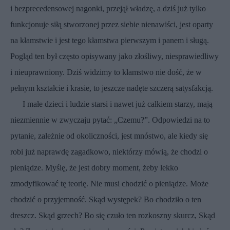
i bezprecedensowej nagonki, przejął władzę, a dziś już tylko
funkcjonuje siłą stworzonej przez siebie nienawiści, jest oparty
na kłamstwie i jest tego kłamstwa pierwszym i panem i sługą.
Pogląd ten był często opisywany jako złośliwy, niesprawiedliwy
i nieuprawniony. Dziś widzimy to kłamstwo nie dość, że w
pełnym kształcie i krasie, to jeszcze nadęte szczerą satysfakcją.
I małe dzieci i ludzie starsi i nawet już całkiem starzy, mają
niezmiennie w zwyczaju pytać: „Czemu?”. Odpowiedzi na to
pytanie, zależnie od okoliczności, jest mnóstwo, ale kiedy się
robi już naprawdę zagadkowo, niektórzy mówią, że chodzi o
pieniądze. Myślę, że jest dobry moment, żeby lekko
zmodyfikować tę teorię. Nie musi chodzić o pieniądze. Może
chodzić o przyjemność. Skąd występek? Bo chodziło o ten
dreszcz. Skąd grzech? Bo się czuło ten rozkoszny skurcz, Skąd