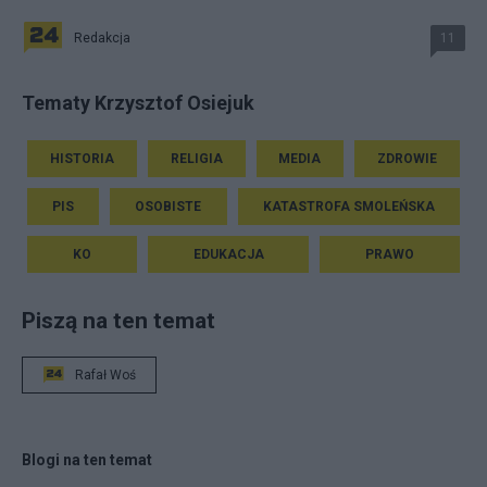
Redakcja
11
Tematy Krzysztof Osiejuk
HISTORIA
RELIGIA
MEDIA
ZDROWIE
PIS
OSOBISTE
KATASTROFA SMOLEŃSKA
KO
EDUKACJA
PRAWO
Piszą na ten temat
Rafał Woś
Blogi na ten temat