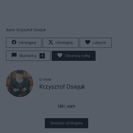
Autor: Krzysztof Osiejuk
Udostępnij
Udostępnij
Lubię to!
Skomentuj
9
Obserwuj notkę
O mnie
Krzysztof Osiejuk
taki sam
Nowości od blogera