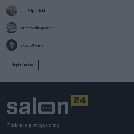
Jan Filip Libicki
wroclawskireporter
Układ Otwarty
Napisz notkę
Podziel się swoją opinią