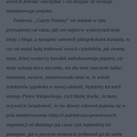
wreszcie przestać oszczędzać i coś dosypać do swojego
sztandarowego projektu.
Ponieważ „Gazety Polskiej” nie miałem w ręku
przynajmniej od czasu, gdy oni najpierw wykorzystali moje
teksty z bloga, a następnie odmówili jakiegokolwiek kontaktu, to
czy oni nadal będą traktować swoich czytelników, jak ciemną
masę, której wystarczy kawałek zadrukowanego papieru, czy
może wykażą nieco szacunku, ma dla mnie znaczenie żadne,
natomiast, owszem, zainteresowało mnie to, że wśród
redaktorów tygodnika w nowej odsłonie, będziemy też mieli
samego Piotra Wielguckiego, czyli Matkę Kurkę. Ja mam
oczywiście świadomość, że ów dziwny człowiek pojawia się w
polu zainteresowania różnych patriotyczno-prawicowych
organizacji od dłuższego już czasu i jak najbardziej też
pamiętam, jak w pewnym momencie próbowali go do siebie