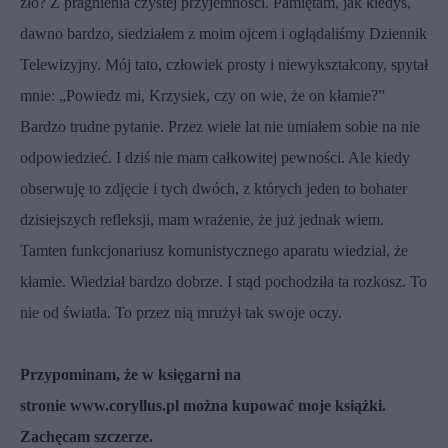
zło? Z pragnienia czystej przyjemności. Pamiętam, jak kiedyś,
dawno bardzo, siedziałem z moim ojcem i oglądaliśmy Dziennik
Telewizyjny. Mój tato, człowiek prosty i niewykształcony, spytał
mnie: „Powiedz mi, Krzysiek, czy on wie, że on kłamie?”
Bardzo trudne pytanie. Przez wiele lat nie umiałem sobie na nie
odpowiedzieć. I dziś nie mam całkowitej pewności. Ale kiedy
obserwuję to zdjęcie i tych dwóch, z których jeden to bohater
dzisiejszych refleksji, mam wrażenie, że już jednak wiem.
Tamten funkcjonariusz komunistycznego aparatu wiedział, że
kłamie. Wiedział bardzo dobrze. I stąd pochodziła ta rozkosz. To
nie od światła. To przez nią mrużył tak swoje oczy.
Przypominam, że w księgarni na
stronie
www.coryllus.pl
można kupować moje książki.
Zachęcam szczerze.