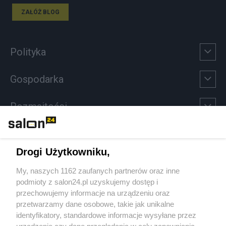
ZAŁÓŻ BLOG
Polityka
Gospodarka
Rozmaitości
Technologie
Drogi Użytkowniku,
Sport
My, naszych 1162 zaufanych partnerów oraz inne
podmioty z salon24.pl uzyskujemy dostęp i
Społeczeństwo
przechowujemy informacje na urządzeniu oraz
przetwarzamy dane osobowe, takie jak unikalne
Kultura
identyfikatory, standardowe informacje wysyłane przez