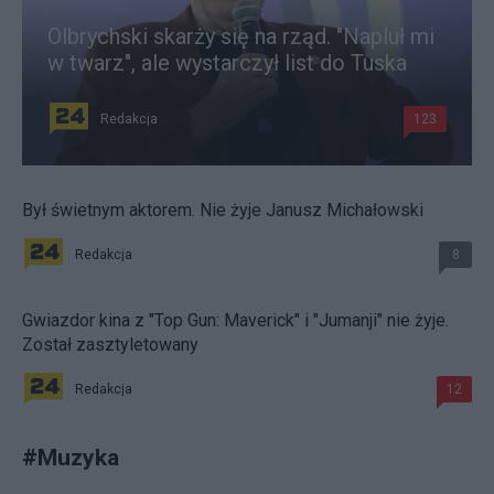
Olbrychski skarży się na rząd. "Napluł mi
w twarz", ale wystarczył list do Tuska
Redakcja
123
Był świetnym aktorem. Nie żyje Janusz Michałowski
Redakcja
8
Gwiazdor kina z "Top Gun: Maverick" i "Jumanji" nie żyje.
Został zasztyletowany
Redakcja
12
#
Muzyka