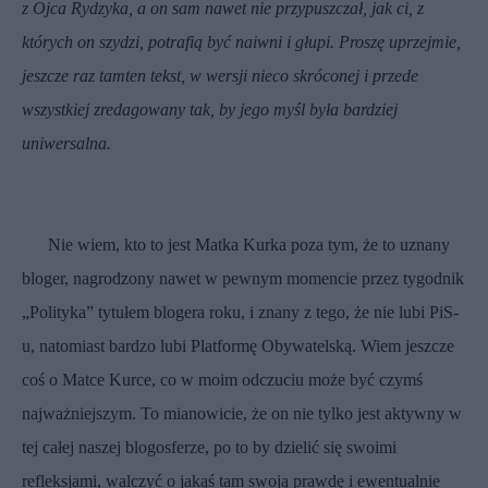
z Ojca Rydzyka, a on sam nawet nie przypuszczał, jak ci, z
których on szydzi, potrafią być naiwni i głupi. Proszę uprzejmie,
jeszcze raz tamten tekst, w wersji nieco skróconej i przede
wszystkiej zredagowany tak, by jego myśl była bardziej
uniwersalna.
Nie wiem, kto to jest Matka Kurka poza tym, że to uznany
bloger, nagrodzony nawet w pewnym momencie przez tygodnik
„Polityka” tytułem blogera roku, i znany z tego, że nie lubi PiS-
u, natomiast bardzo lubi Platformę Obywatelską. Wiem jeszcze
coś o Matce Kurce, co w moim odczuciu może być czymś
najważniejszym. To mianowicie, że on nie tylko jest aktywny w
tej całej naszej blogosferze, po to by dzielić się swoimi
refleksjami, walczyć o jakąś tam swoją prawdę i ewentualnie