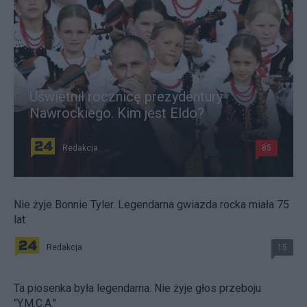
Uświetnił rocznicę prezydentury
Nawrockiego. Kim jest Eldo?
Redakcja
85
Nie żyje Bonnie Tyler. Legendarna gwiazda rocka miała 75
lat
Redakcja
15
Ta piosenka była legendarna. Nie żyje głos przeboju
"Y.M.C.A."