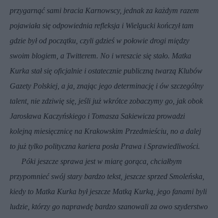
przygarnąć sami bracia Karnowscy, jednak za każdym razem
pojawiała się odpowiednia refleksja i Wielgucki kończył tam
gdzie był od początku, czyli gdzieś w połowie drogi między
swoim blogiem, a Twitterem. No i wreszcie się stało. Matka
Kurka stał się oficjalnie i ostatecznie publiczną twarzą Klubów
Gazety Polskiej, a ja, znając jego determinację i ów szczególny
talent, nie zdziwię się, jeśli już wkrótce zobaczymy go, jak obok
Jarosława Kaczyńskiego i Tomasza Sakiewicza prowadzi
kolejną miesięcznicę na Krakowskim Przedmieściu, no a dalej
to już tylko polityczna kariera posła Prawa i Sprawiedliwości.
Póki jeszcze sprawa jest w miarę gorąca, chciałbym
przypomnieć swój stary bardzo tekst, jeszcze sprzed Smoleńska,
kiedy to Matka Kurka był jeszcze Matką Kurką, jego fanami byli
ludzie, którzy go naprawdę bardzo szanowali za owo szyderstwo