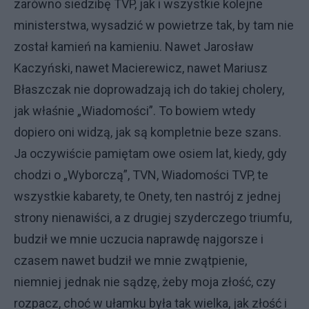
zarówno siedzibę TVP, jak i wszystkie kolejne
ministerstwa, wysadzić w powietrze tak, by tam nie
został kamień na kamieniu. Nawet Jarosław
Kaczyński, nawet Macierewicz, nawet Mariusz
Błaszczak nie doprowadzają ich do takiej cholery,
jak właśnie „Wiadomości”. To bowiem wtedy
dopiero oni widzą, jak są kompletnie beze szans.
Ja oczywiście pamiętam owe osiem lat, kiedy, gdy
chodzi o „Wyborczą”, TVN, Wiadomości TVP, te
wszystkie kabarety, te Onety, ten nastrój z jednej
strony nienawiści, a z drugiej szyderczego triumfu,
budził we mnie uczucia naprawdę najgorsze i
czasem nawet budził we mnie zwątpienie,
niemniej jednak nie sądzę, żeby moja złość, czy
rozpacz, choć w ułamku była tak wielka, jak złość i