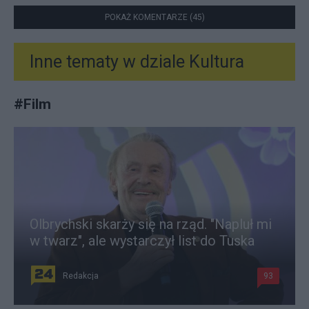
POKAŻ KOMENTARZE (45)
Inne tematy w dziale
Kultura
#
Film
Olbrychski skarży się na rząd. "Napluł mi
w twarz", ale wystarczył list do Tuska
Redakcja
93