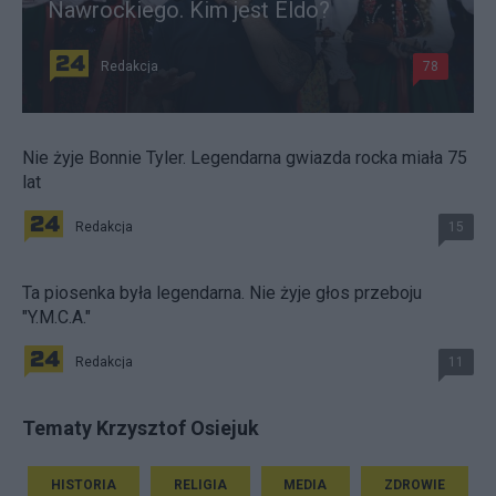
Nawrockiego. Kim jest Eldo?
Redakcja
78
Nie żyje Bonnie Tyler. Legendarna gwiazda rocka miała 75
lat
Redakcja
15
Ta piosenka była legendarna. Nie żyje głos przeboju
"Y.M.C.A."
Redakcja
11
Tematy Krzysztof Osiejuk
HISTORIA
RELIGIA
MEDIA
ZDROWIE