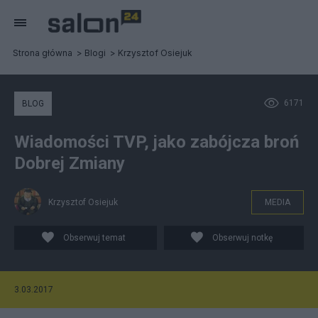
Strona główna
Blogi
Krzysztof Osiejuk
6171
BLOG
Wiadomości TVP, jako zabójcza broń
Dobrej Zmiany
Krzysztof Osiejuk
MEDIA
Obserwuj temat
Obserwuj notkę
3.03.2017