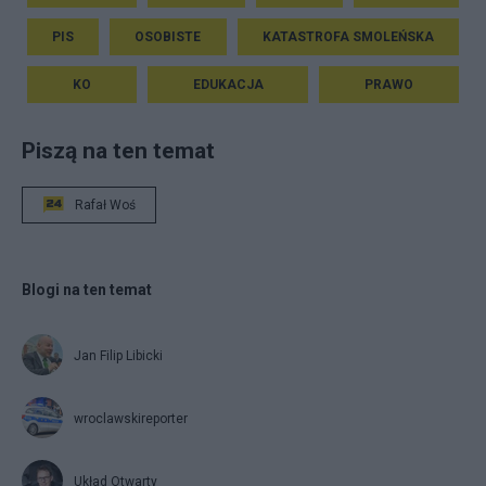
PIS
OSOBISTE
KATASTROFA SMOLEŃSKA
KO
EDUKACJA
PRAWO
Piszą na ten temat
Rafał Woś
Blogi na ten temat
Jan Filip Libicki
wroclawskireporter
Układ Otwarty