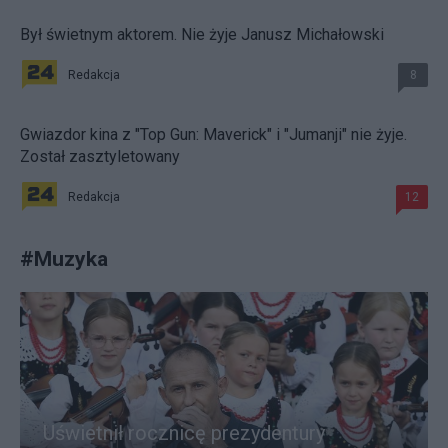
Był świetnym aktorem. Nie żyje Janusz Michałowski
Redakcja
8
Gwiazdor kina z "Top Gun: Maverick" i "Jumanji" nie żyje.
Został zasztyletowany
Redakcja
12
#
Muzyka
Uświetnił rocznicę prezydentury