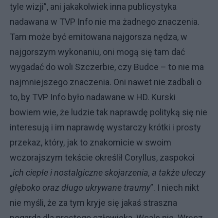
tyle wizji”, ani jakakolwiek inna publicystyka
nadawana w TVP Info nie ma żadnego znaczenia.
Tam może być emitowana najgorsza nędza, w
najgorszym wykonaniu, oni mogą się tam dać
wygadać do woli Szczerbie, czy Budce – to nie ma
najmniejszego znaczenia. Oni nawet nie zadbali o
to, by TVP Info było nadawane w HD. Kurski
bowiem wie, że ludzie tak naprawdę polityką się nie
interesują i im naprawdę wystarczy krótki i prosty
przekaz, który, jak to znakomicie w swoim
wczorajszym tekście określił Coryllus, zaspokoi
„
ich ciepłe i nostalgiczne skojarzenia, a także uleczy
głęboko oraz długo ukrywane traumy
”. I niech nikt
nie myśli, że za tym kryje się jakaś straszna
pogarda dla prostego człowieka. Wcale nie. Wręcz