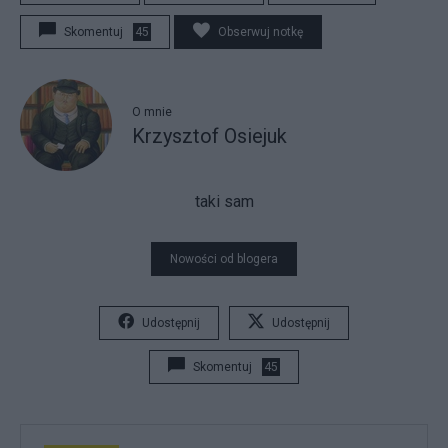
Skomentuj
45
Obserwuj notkę
O mnie
Krzysztof Osiejuk
taki sam
Nowości od blogera
Udostępnij
Udostępnij
Skomentuj
45