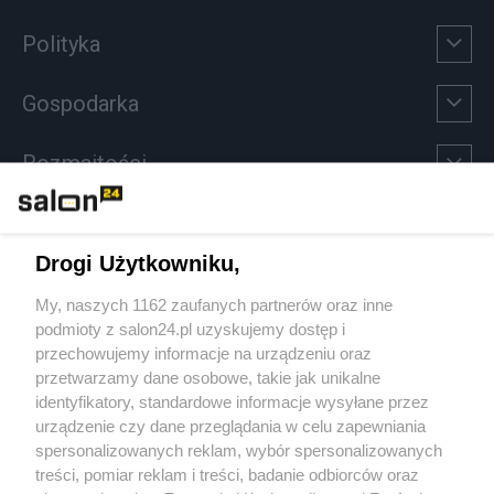
Polityka
Gospodarka
Rozmaitości
Technologie
Drogi Użytkowniku,
Sport
My, naszych 1162 zaufanych partnerów oraz inne
podmioty z salon24.pl uzyskujemy dostęp i
Społeczeństwo
przechowujemy informacje na urządzeniu oraz
przetwarzamy dane osobowe, takie jak unikalne
Kultura
identyfikatory, standardowe informacje wysyłane przez
urządzenie czy dane przeglądania w celu zapewniania
spersonalizowanych reklam, wybór spersonalizowanych
treści, pomiar reklam i treści, badanie odbiorców oraz