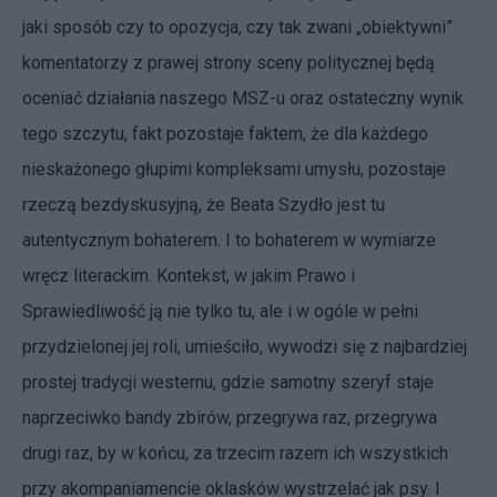
jaki sposób czy to opozycja, czy tak zwani „obiektywni”
komentatorzy z prawej strony sceny politycznej będą
oceniać działania naszego MSZ-u oraz ostateczny wynik
tego szczytu, fakt pozostaje faktem, że dla każdego
nieskażonego głupimi kompleksami umysłu, pozostaje
rzeczą bezdyskusyjną, że Beata Szydło jest tu
autentycznym bohaterem. I to bohaterem w wymiarze
wręcz literackim. Kontekst, w jakim Prawo i
Sprawiedliwość ją nie tylko tu, ale i w ogóle w pełni
przydzielonej jej roli, umieściło, wywodzi się z najbardziej
prostej tradycji westernu, gdzie samotny szeryf staje
naprzeciwko bandy zbirów, przegrywa raz, przegrywa
drugi raz, by w końcu, za trzecim razem ich wszystkich
przy akompaniamencie oklasków wystrzelać jak psy. I