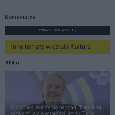
Komentarze
POKAŻ KOMENTARZE (15)
Inne tematy w dziale
Kultura
#
Film
Olbrychski skarży się na rząd. "Napluł mi
w twarz", ale wystarczył list do Tuska