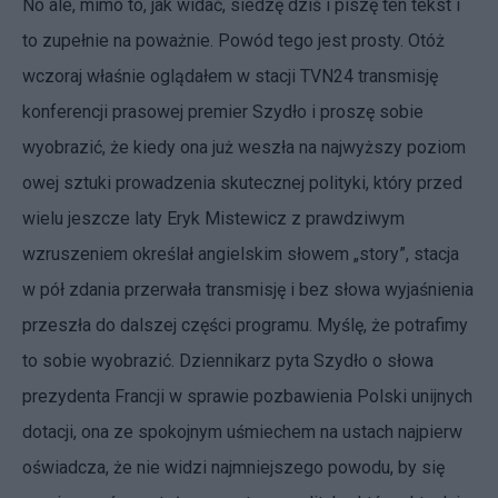
No ale, mimo to, jak widać, siedzę dziś i piszę ten tekst i
to zupełnie na poważnie. Powód tego jest prosty. Otóż
wczoraj właśnie oglądałem w stacji TVN24 transmisję
konferencji prasowej premier Szydło i proszę sobie
wyobrazić, że kiedy ona już weszła na najwyższy poziom
owej sztuki prowadzenia skutecznej polityki, który przed
wielu jeszcze laty Eryk Mistewicz z prawdziwym
wzruszeniem określał angielskim słowem „story”, stacja
w pół zdania przerwała transmisję i bez słowa wyjaśnienia
przeszła do dalszej części programu. Myślę, że potrafimy
to sobie wyobrazić. Dziennikarz pyta Szydło o słowa
prezydenta Francji w sprawie pozbawienia Polski unijnych
dotacji, ona ze spokojnym uśmiechem na ustach najpierw
oświadcza, że nie widzi najmniejszego powodu, by się