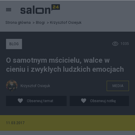
Strona główna
Blogi
Krzysztof Osiejuk
1035
BLOG
O samotnym mścicielu, walce w
cieniu i zwykłych ludzkich emocjach
Krzysztof Osiejuk
MEDIA
Obserwuj temat
Obserwuj notkę
11.03.2017