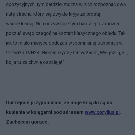
opozycyjnych, tym bardziej można w nich rozpoznać ową
nutę strachu, który się zwykle kryje za prostą
wściekłością. No i oczywiście tym bardziej też można
poczuć swąd czegoś na kształt klasycznego obłędu. Tak
jak to miało miejsce podczas wspomnianej transmisji w
telewizji TVN24. Niemal słyszę ten wrzask: „Wyłącz ją, k...,
bo ja tu za chwilę oszaleję!”
Uprzejmie przypominam, że moje książki są do
kupienia w księgarni pod adresem
www.coryllus.pl
.
Zachęcam gorąco.