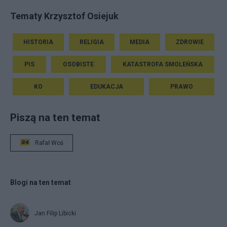
Tematy Krzysztof Osiejuk
HISTORIA
RELIGIA
MEDIA
ZDROWIE
PIS
OSOBISTE
KATASTROFA SMOLEŃSKA
KO
EDUKACJA
PRAWO
Piszą na ten temat
Rafał Woś
Blogi na ten temat
Jan Filip Libicki