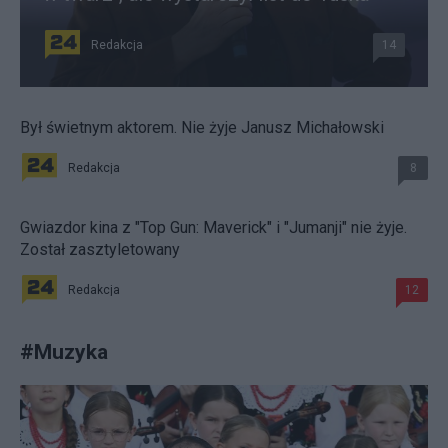
Redakcja
14
Był świetnym aktorem. Nie żyje Janusz Michałowski
Redakcja
8
Gwiazdor kina z "Top Gun: Maverick" i "Jumanji" nie żyje.
Został zasztyletowany
Redakcja
12
#
Muzyka