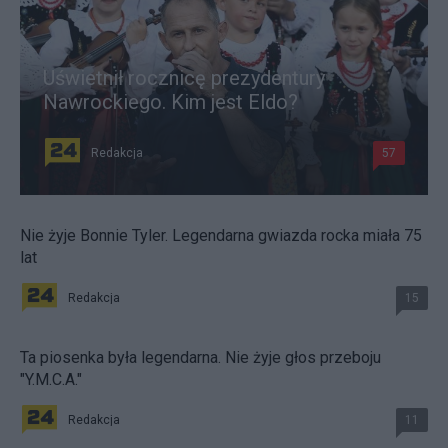
Uświetnił rocznicę prezydentury
Nawrockiego. Kim jest Eldo?
Redakcja
57
Nie żyje Bonnie Tyler. Legendarna gwiazda rocka miała 75
lat
Redakcja
15
Ta piosenka była legendarna. Nie żyje głos przeboju
"Y.M.C.A."
Redakcja
11