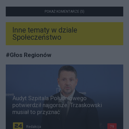
POKAŻ KOMENTARZE (5)
Inne tematy w dziale
Społeczeństwo
#
Głos Regionów
Audyt Szpitala Południowego
potwierdził najgorsze. Trzaskowski
musiał to przyznać
Redakcja
79