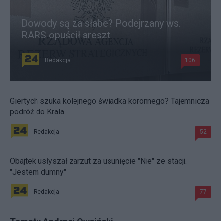
Dowody są za słabe? Podejrzany ws.
RARS opuścił areszt
Redakcja
106
Giertych szuka kolejnego świadka koronnego? Tajemnicza
podróż do Krala
Redakcja
52
Obajtek usłyszał zarzut za usunięcie "Nie" ze stacji.
"Jestem dumny"
Redakcja
77