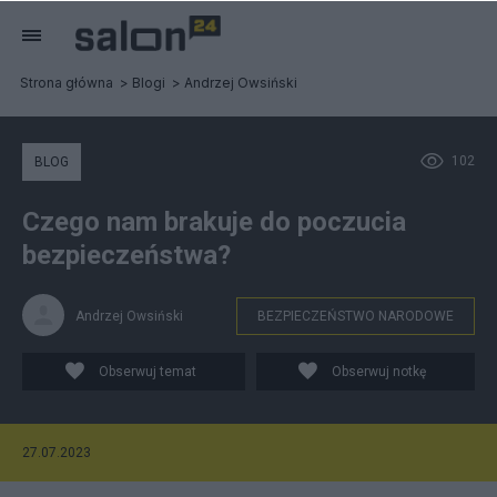
Strona główna
Blogi
Andrzej Owsiński
102
BLOG
Czego nam brakuje do poczucia
bezpieczeństwa?
Andrzej Owsiński
BEZPIECZEŃSTWO NARODOWE
Obserwuj temat
Obserwuj notkę
27.07.2023